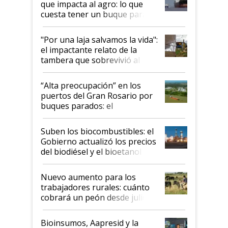
que impacta al agro: lo que
cuesta tener un buque parado
y el peligro de que Argentina
pase a ser "país sucio"
"Por una laja salvamos la vida":
el impactante relato de la
tambera que sobrevivió al
tornado
“Alta preocupación” en los
puertos del Gran Rosario por
buques parados: el
funcionamiento de las
exportadoras en tensión tras
Suben los biocombustibles: el
la medida de fuerza de los
Gobierno actualizó los precios
prácticos
del biodiésel y el bioetanol
Nuevo aumento para los
trabajadores rurales: cuánto
cobrará un peón desde julio
Bioinsumos, Aapresid y la