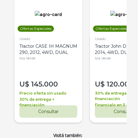
Ofertas Especiales
Ofertas Especiales
Usado
Usado
Tractor CASE IH MAGNUM
Tractor John Deere 
290, 2012, 4WD, DUAL
2014, 4WD, DUAL
Isla Verde
Isla Verde
U$
145.000
U$
120.000
Precio oferta sin usado
30% de entrega +
financiación
30% de entrega +
financiación
Financialo en 3 años
Consultar
Consultar
Visitá también: