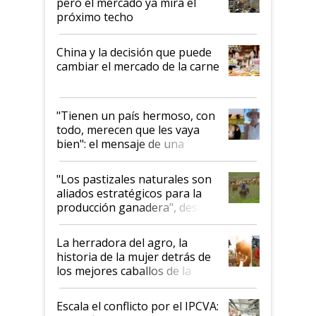
pero el mercado ya mira el
próximo techo
China y la decisión que puede
cambiar el mercado de la carne
"Tienen un país hermoso, con
todo, merecen que les vaya
bien": el mensaje de una
ganadera uruguaya sobre las
oportunidades que se abren
"Los pastizales naturales son
para el agro en Argentina, con
aliados estratégicos para la
foco en la carne
producción ganadera", destaca
la iniciativa que ya reúne a 46
establecimientos en Argentina
La herradora del agro, la
historia de la mujer detrás de
los mejores caballos de la
Argentina y los mitos que
todavía hacen sufrir a estos
Escala el conflicto por el IPCVA:
animales: "Mientras me