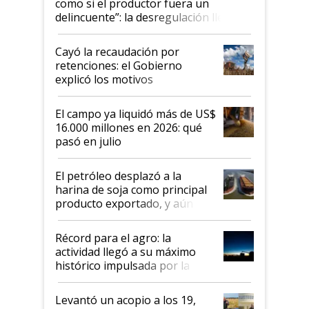
como si el productor fuera un
delincuente”: la desregulación llegó
al Congreso Aapresid y hasta se
habló del financiamiento al IPCVA
Cayó la recaudación por
retenciones: el Gobierno
explicó los motivos
El campo ya liquidó más de US$
16.000 millones en 2026: qué
pasó en julio
El petróleo desplazó a la
harina de soja como principal
producto exportado, y aún así
el agro aportó casi seis de cada
diez dólares y sostuvo el
Récord para el agro: la
liderazgo en un semestre
actividad llegó a su máximo
récord
histórico impulsada por la
cosecha y las exportaciones
Levantó un acopio a los 19,