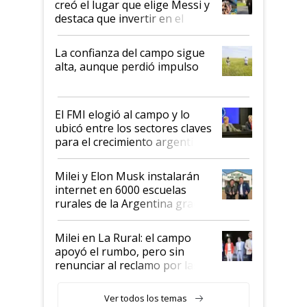
creó el lugar que elige Messi y
destaca que invertir en el
kirchnerismo era como "darle
plata a un hijo para droga":
La confianza del campo sigue
Juan Félix Rossetti, el libertario
alta, aunque perdió impulso
que de una dura crisis salió
más fuerte y apuesta al cambio
de Milei
El FMI elogió al campo y lo
ubicó entre los sectores claves
para el crecimiento argentino
Milei y Elon Musk instalarán
internet en 6000 escuelas
rurales de la Argentina gracias
a un acuerdo con Starlink
Milei en La Rural: el campo
apoyó el rumbo, pero sin
renunciar al reclamo por las
retenciones
Ver todos los temas