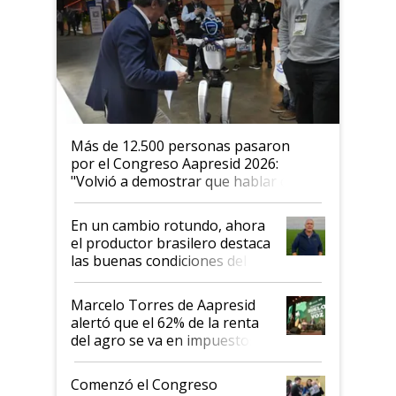
Más de 12.500 personas pasaron
por el Congreso Aapresid 2026:
"Volvió a demostrar que hablar del
suelo es hablar de todo el sistema
productivo"
En un cambio rotundo, ahora
el productor brasilero destaca
las buenas condiciones del
agro argentino para invertir:
"Los veo más motivados"
Marcelo Torres de Aapresid
alertó que el 62% de la renta
del agro se va en impuestos:
"No es bueno que en
Argentina se sigan discutiendo
Comenzó el Congreso
las mismas cosas de hace 50