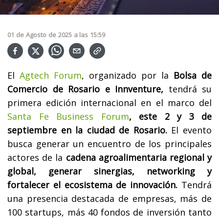
01
de
Agosto
de
2025
a las
15:59
El
Agtech Forum
, organizado por la
Bolsa de
Comercio de Rosario e Innventure,
tendrá su
primera edición internacional en el marco del
Santa Fe Business Forum
, este 2 y 3 de
septiembre en la ciudad de Rosario.
El evento
busca generar un encuentro de los principales
actores de la
cadena agroalimentaria regional y
global, generar sinergias, networking y
fortalecer el ecosistema de innovación.
Tendrá
una presencia destacada de empresas, más de
100 startups, más 40 fondos de inversión tanto