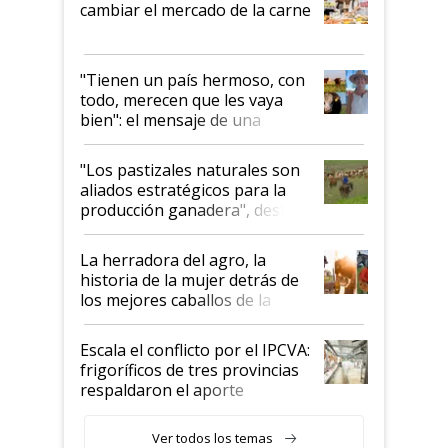
cambiar el mercado de la carne
"Tienen un país hermoso, con
todo, merecen que les vaya
bien": el mensaje de una
ganadera uruguaya sobre las
oportunidades que se abren
"Los pastizales naturales son
para el agro en Argentina, con
aliados estratégicos para la
foco en la carne
producción ganadera", destaca
la iniciativa que ya reúne a 46
establecimientos en Argentina
La herradora del agro, la
historia de la mujer detrás de
los mejores caballos de la
Argentina y los mitos que
todavía hacen sufrir a estos
Escala el conflicto por el IPCVA:
animales: "Mientras me
frigoríficos de tres provincias
descalificaban, yo seguí
respaldaron el aporte
haciendo currículum"
obligatorio
Ver todos los temas