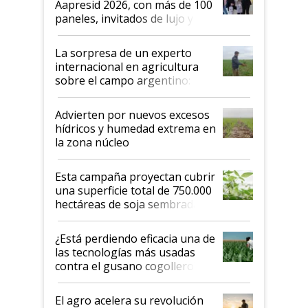
Aapresid 2026, con más de 100
años"
paneles, invitados de lujo y
todas las tendencias
La sorpresa de un experto
internacional en agricultura
sobre el campo argentino:
"Estoy muy impresionado"
Advierten por nuevos excesos
hídricos y humedad extrema en
la zona núcleo
Esta campaña proyectan cubrir
una superficie total de 750.000
hectáreas de soja sembradas
con una nueva generación de
variedades que marcan un
¿Está perdiendo eficacia una de
salto tecnológico en genética y
las tecnologías más usadas
rendimiento
contra el gusano cogollero? El
desafío de una tecnología clave
El agro acelera su revolución