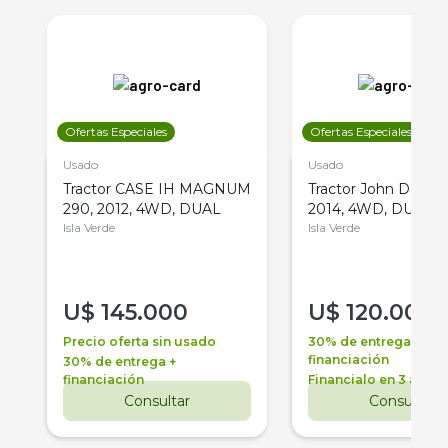
Ofertas Especiales
Ofertas Especiales
Usado
Usado
Tractor CASE IH MAGNUM
Tractor John Deere 
290, 2012, 4WD, DUAL
2014, 4WD, DUAL
Isla Verde
Isla Verde
U$
145.000
U$
120.000
Precio oferta sin usado
30% de entrega +
financiación
30% de entrega +
financiación
Financialo en 3 años
Consultar
Consultar