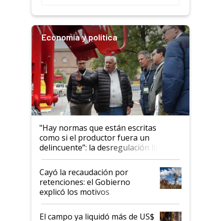
Economía y política
"Hay normas que están escritas
como si el productor fuera un
delincuente”: la desregulación llegó
al Congreso Aapresid y hasta se
habló del financiamiento al IPCVA
Cayó la recaudación por
retenciones: el Gobierno
explicó los motivos
El campo ya liquidó más de US$