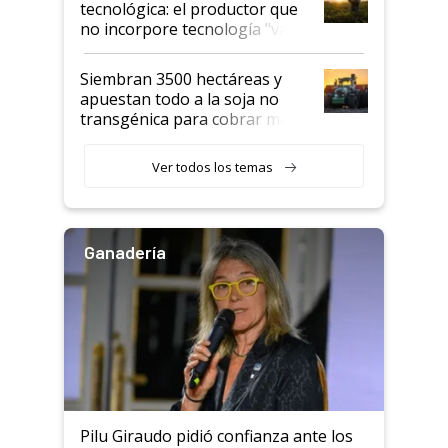
tecnológica: el productor que
no incorpore tecnología "va a
perder el tren"
Siembran 3500 hectáreas y
apuestan todo a la soja no
transgénica para cobrar más
por tonelada: compraron un
semillero
Ver todos los temas
Ganadería
Pilu Giraudo pidió confianza ante los