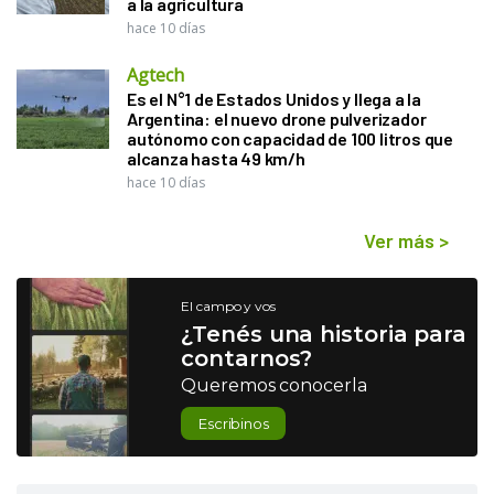
a la agricultura
hace 10 días
Agtech
Es el N°1 de Estados Unidos y llega a la
Argentina: el nuevo drone pulverizador
autónomo con capacidad de 100 litros que
alcanza hasta 49 km/h
hace 10 días
Ver más
>
El campo y vos
¿Tenés una historia para
contarnos?
Queremos conocerla
Escribinos