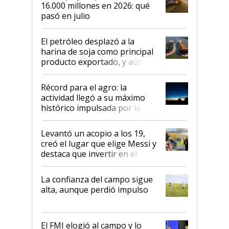
16.000 millones en 2026: qué
pasó en julio
El petróleo desplazó a la
harina de soja como principal
producto exportado, y aún así
el agro aportó casi seis de cada
diez dólares y sostuvo el
Récord para el agro: la
liderazgo en un semestre
actividad llegó a su máximo
récord
histórico impulsada por la
cosecha y las exportaciones
Levantó un acopio a los 19,
creó el lugar que elige Messi y
destaca que invertir en el
kirchnerismo era como "darle
plata a un hijo para droga":
La confianza del campo sigue
Juan Félix Rossetti, el libertario
alta, aunque perdió impulso
que de una dura crisis salió
más fuerte y apuesta al cambio
de Milei
El FMI elogió al campo y lo