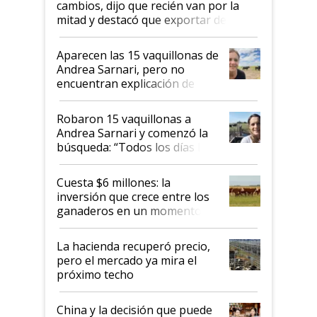
cambios, dijo que recién van por la
mitad y destacó que exportar dejó de
ser "para unos pocos": "Tenemos un
mandato muy claro del gobierno
Aparecen las 15 vaquillonas de
nacional"
Andrea Sarnari, pero no
encuentran explicación de
cómo llegaron allí
Robaron 15 vaquillonas a
Andrea Sarnari y comenzó la
búsqueda: “Todos los días le
toca a algún productor”
Cuesta $6 millones: la
inversión que crece entre los
ganaderos en un momento
histórico para la actividad
La hacienda recuperó precio,
pero el mercado ya mira el
próximo techo
China y la decisión que puede