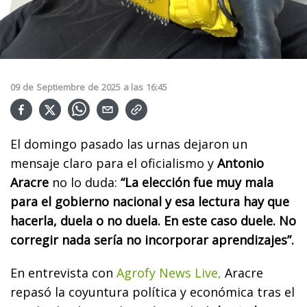
09
de
Septiembre
de
2025
a las
16:45
El domingo pasado las urnas dejaron un
mensaje claro para el oficialismo y
Antonio
Aracre
no lo duda:
“La elección fue muy mala
para el gobierno nacional y esa lectura hay que
hacerla, duela o no duela. En este caso duele. No
corregir nada sería no incorporar aprendizajes”.
En entrevista con
Agrofy News Live,
Aracre
repasó la coyuntura política y económica tras el