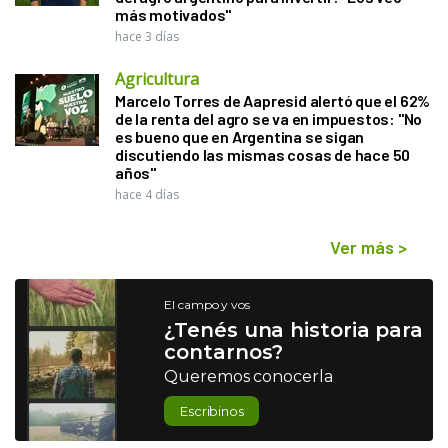
más motivados"
hace 3 días
Agricultura
Marcelo Torres de Aapresid alertó que el 62%
de la renta del agro se va en impuestos: "No
es bueno que en Argentina se sigan
discutiendo las mismas cosas de hace 50
años"
hace 4 días
Ver más
>
El campo y vos
¿Tenés una historia para
contarnos?
Queremos conocerla
Escribinos