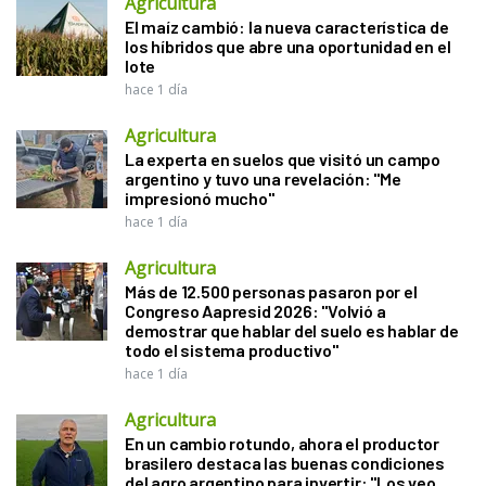
Agricultura
El maíz cambió: la nueva característica de
los híbridos que abre una oportunidad en el
lote
hace 1 día
Agricultura
La experta en suelos que visitó un campo
argentino y tuvo una revelación: "Me
impresionó mucho"
hace 1 día
Agricultura
Más de 12.500 personas pasaron por el
Congreso Aapresid 2026: "Volvió a
demostrar que hablar del suelo es hablar de
todo el sistema productivo"
hace 1 día
Agricultura
En un cambio rotundo, ahora el productor
brasilero destaca las buenas condiciones
del agro argentino para invertir: "Los veo