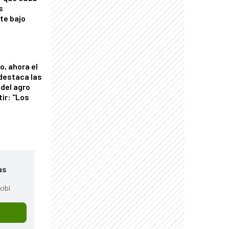
s
nte bajo
o, ahora el
 destaca las
del agro
tir: "Los
"
as
cibí