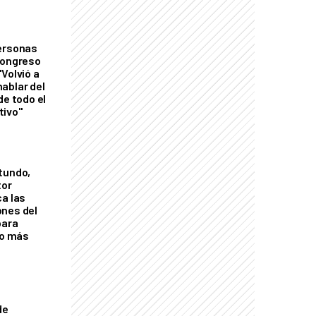
personas
Congreso
Volvió a
ablar del
de todo el
tivo"
tundo,
tor
ca las
ones del
para
eo más
de