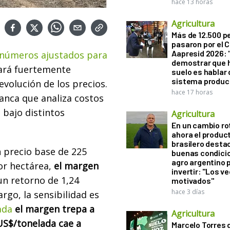
hace 13 horas
Agricultura
Más de 12.500 
pasaron por el 
Aapresid 2026: "
números ajustados para
demostrar que h
tará fuertemente
suelo es hablar 
sistema produc
evolución de los precios.
hace 17 horas
lanca que analiza costos
 bajo distintos
Agricultura
En un cambio ro
ahora el produc
brasilero desta
 precio base de 225
buenas condici
agro argentino 
or hectárea,
el margen
invertir: "Los v
un retorno de 1,24
motivados"
hace 3 días
rgo, la sensibilidad es
ada
el margen trepa a
Agricultura
US$/tonelada cae a
Marcelo Torres 