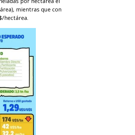
oneladas por hectárea el
tárea), mientras que con
$/hectárea.