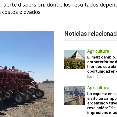
a fuerte dispersión, donde los resultados depe
e costos elevados
Noticias relaciona
Agricultura
El maíz cambió:
característica d
híbridos que ab
oportunidad en e
hace 12 horas
Agricultura
La experta en s
visitó un campo
argentino y tuv
revelación: "Me
impresionó muc