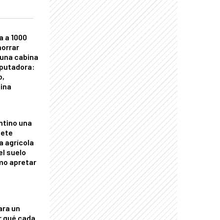
a a 1000
horrar
 una cabina
putadora:
o,
tina
ntino una
mete
a agrícola
el suelo
mo apretar
ara un
r qué cada