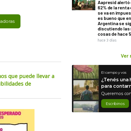
Aapresid alertó 
62% de la renta 
se va en impues
es bueno que e
hadoras
Argentina se si
discutiendo la
cosas de hace 
hace 3 días
Ver
El campo y vos
os que puede llevar a
¿Tenés una h
ibilidades de
para contar
Queremos con
Escribinos