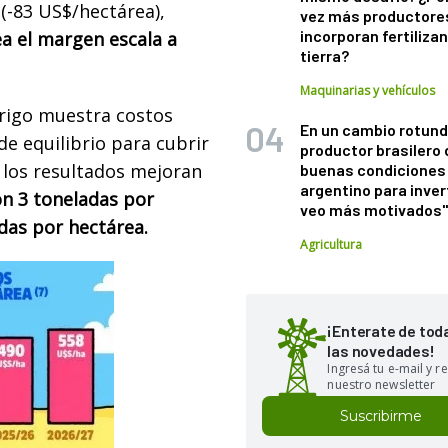
 (-83 US$/hectárea),
vez más productore
incorporan fertiliza
a el margen escala a
tierra?
Maquinarias y vehículos
trigo muestra costos
En un cambio rotund
e equilibrio para cubrir
productor brasilero
í, los resultados mejoran
buenas condiciones 
argentino para inver
n 3 toneladas por
veo más motivados
das por hectárea.
Agricultura
¡Enterate de tod
las novedades!
Ingresá tu e-mail y re
nuestro newsletter
Suscribirme