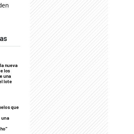
nden
das
 la nueva
e los
re una
l lote
uelos que
o una
ho"