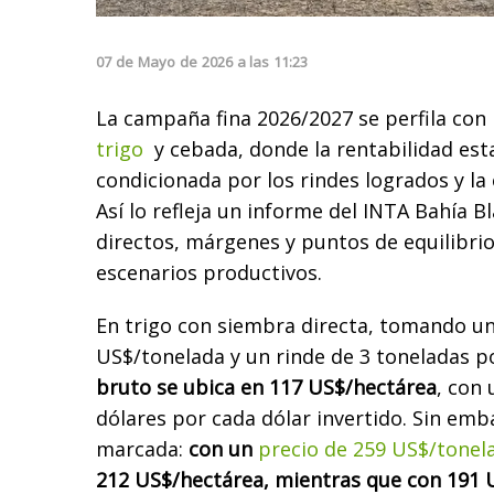
07
de
Mayo
de
2026
a las
11:23
La campaña fina 2026/2027 se perfila con
trigo
y cebada, donde la rentabilidad es
condicionada por los rindes logrados y la 
Así lo refleja un informe del INTA Bahía B
directos, márgenes y puntos de equilibrio
escenarios productivos.
En trigo con siembra directa, tomando un
US$/tonelada y un rinde de 3 toneladas p
bruto se ubica en 117 US$/hectárea
, con 
dólares por cada dólar invertido. Sin emba
marcada:
con un
precio de 259 US$/tonel
212 US$/hectárea, mientras que con 191 