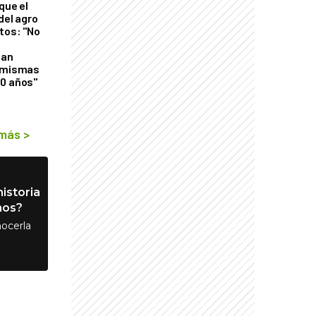
que el
del agro
tos: "No
n
gan
s mismas
50 años"
 más
>
istoria
nos?
ocerla