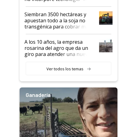
perder el tren"
Siembran 3500 hectáreas y
apuestan todo a la soja no
transgénica para cobrar más
por tonelada: compraron un
semillero
A los 10 años, la empresa
rosarina del agro que da un
giro para atender una nueva
etapa en el agro
Ver todos los temas
Ganadería