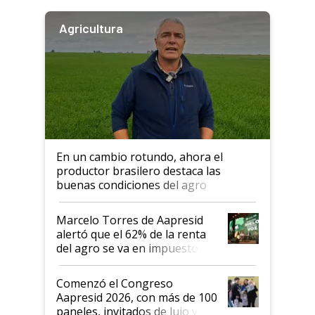
Agricultura
En un cambio rotundo, ahora el
productor brasilero destaca las
buenas condiciones del agro
argentino para invertir: "Los veo
más motivados"
Marcelo Torres de Aapresid
alertó que el 62% de la renta
del agro se va en impuestos:
"No es bueno que en
Argentina se sigan discutiendo
Comenzó el Congreso
las mismas cosas de hace 50
Aapresid 2026, con más de 100
años"
paneles, invitados de lujo y