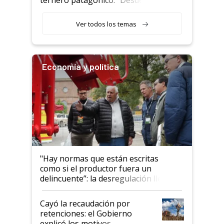
ternero patagónico: "Desde
que bajó del camión empezó a
llamar la atención"
Ver todos los temas
Economía y política
"Hay normas que están escritas
como si el productor fuera un
delincuente”: la desregulación llegó
al Congreso Aapresid y hasta se
habló del financiamiento al IPCVA
Cayó la recaudación por
retenciones: el Gobierno
explicó los motivos