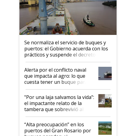
Se normaliza el servicio de buques y
puertos: el Gobierno acuerda con los
prácticos y suspende el decreto de
desregulación
Alerta por el conflicto naval
que impacta al agro: lo que
cuesta tener un buque parado
y el peligro de que Argentina
pase a ser "país sucio"
"Por una laja salvamos la vida":
el impactante relato de la
tambera que sobrevivió al
tornado
“Alta preocupación” en los
puertos del Gran Rosario por