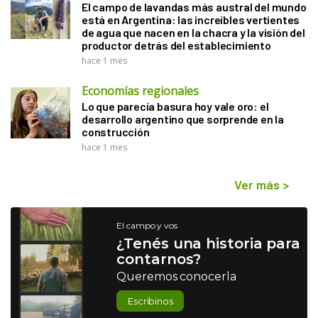
El campo de lavandas más austral del mundo
está en Argentina: las increíbles vertientes
de agua que nacen en la chacra y la visión del
productor detrás del establecimiento
hace 1 mes
Economías regionales
Lo que parecía basura hoy vale oro: el
desarrollo argentino que sorprende en la
construcción
hace 1 mes
Ver más
>
El campo y vos
¿Tenés una historia para
contarnos?
Queremos conocerla
Escribinos