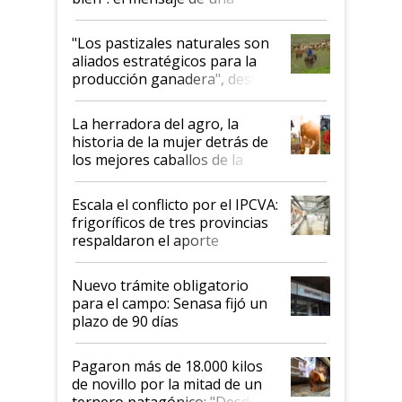
ganadera uruguaya sobre las
oportunidades que se abren
"Los pastizales naturales son
para el agro en Argentina, con
aliados estratégicos para la
foco en la carne
producción ganadera", destaca
la iniciativa que ya reúne a 46
establecimientos en Argentina
La herradora del agro, la
historia de la mujer detrás de
los mejores caballos de la
Argentina y los mitos que
todavía hacen sufrir a estos
Escala el conflicto por el IPCVA:
animales: "Mientras me
frigoríficos de tres provincias
descalificaban, yo seguí
respaldaron el aporte
haciendo currículum"
obligatorio
Nuevo trámite obligatorio
para el campo: Senasa fijó un
plazo de 90 días
Pagaron más de 18.000 kilos
de novillo por la mitad de un