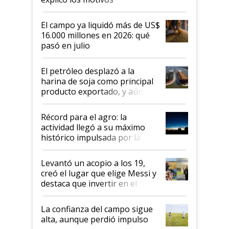
El campo ya liquidó más de US$
16.000 millones en 2026: qué
pasó en julio
El petróleo desplazó a la
harina de soja como principal
producto exportado, y aún así
el agro aportó casi seis de cada
diez dólares y sostuvo el
Récord para el agro: la
liderazgo en un semestre
actividad llegó a su máximo
récord
histórico impulsada por la
cosecha y las exportaciones
Levantó un acopio a los 19,
creó el lugar que elige Messi y
destaca que invertir en el
kirchnerismo era como "darle
plata a un hijo para droga":
La confianza del campo sigue
Juan Félix Rossetti, el libertario
alta, aunque perdió impulso
que de una dura crisis salió