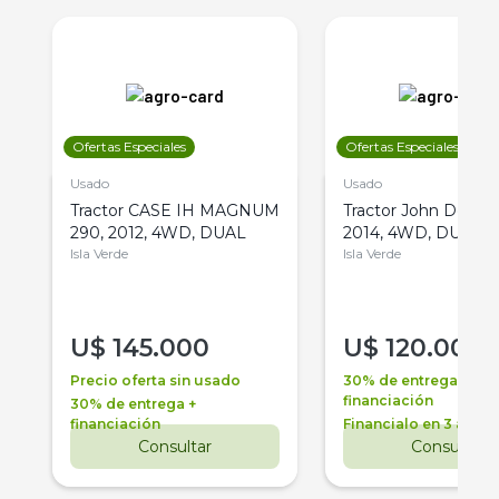
Ofertas Especiales
Ofertas Especiales
Usado
Usado
Tractor CASE IH MAGNUM
Tractor John Deere 
290, 2012, 4WD, DUAL
2014, 4WD, DUAL
Isla Verde
Isla Verde
U$
145.000
U$
120.000
Precio oferta sin usado
30% de entrega +
financiación
30% de entrega +
financiación
Financialo en 3 años
Consultar
Consultar