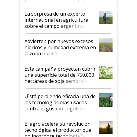
todas las tendencias
La sorpresa de un experto
internacional en agricultura
sobre el campo argentino:
"Estoy muy impresionado"
Advierten por nuevos excesos
hídricos y humedad extrema en
la zona núcleo
Esta campaña proyectan cubrir
una superficie total de 750.000
hectáreas de soja sembradas
con una nueva generación de
variedades que marcan un
¿Está perdiendo eficacia una de
salto tecnológico en genética y
las tecnologías más usadas
rendimiento
contra el gusano cogollero? El
desafío de una tecnología clave
El agro acelera su revolución
tecnológica: el productor que
no incorpore tecnología "va a