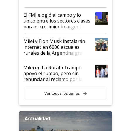
más fuerte y apuesta al cambio
de Milei
El FMI elogió al campo y lo
ubicó entre los sectores claves
para el crecimiento argentino
Milei y Elon Musk instalarán
internet en 6000 escuelas
rurales de la Argentina gracias
a un acuerdo con Starlink
Milei en La Rural: el campo
apoyó el rumbo, pero sin
renunciar al reclamo por las
retenciones
Ver todos los temas
Actualidad