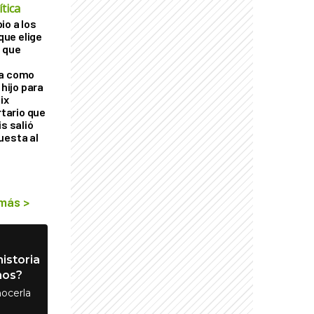
tica
io a los
 que elige
 que
ra como
 hijo para
ix
rtario que
is salió
uesta al
 más
>
istoria
nos?
ocerla