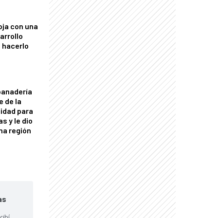
oja con una
arrollo
 hacerlo
panadería
e de la
idad para
s y le dio
una región
as
cibí