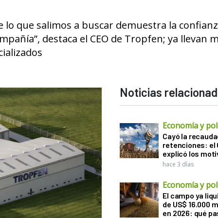
de lo que salimos a buscar demuestra la confian
compañía”, destaca el CEO de Tropfen; ya llevan 
ializados
Noticias relaciona
Economía y polí
Cayó la recauda
retenciones: el
explicó los mot
hace 3 días
Economía y polí
El campo ya liq
de US$ 16.000 m
en 2026: qué pa