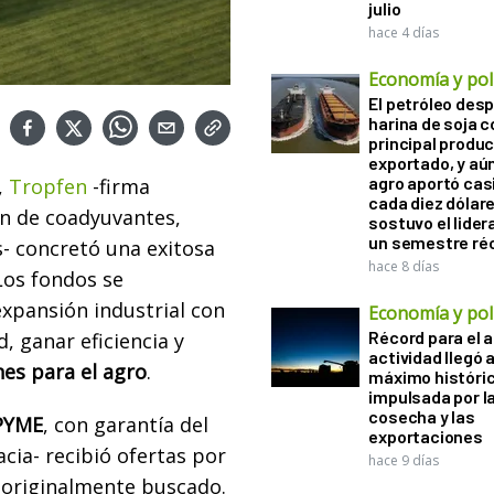
julio
hace 4 días
Economía y polí
El petróleo desp
harina de soja 
principal produ
exportado, y aún
agro aportó casi
,
Tropfen
-firma
cada diez dólare
ón de coadyuvantes,
sostuvo el lider
un semestre ré
os- concretó una exitosa
hace 8 días
Los fondos se
expansión industrial con
Economía y polí
Récord para el a
, ganar eficiencia y
actividad llegó 
es para el agro
.
máximo históri
impulsada por l
cosecha y las
 PYME
, con garantía del
exportaciones
acia- recibió ofertas por
hace 9 días
 originalmente buscado.