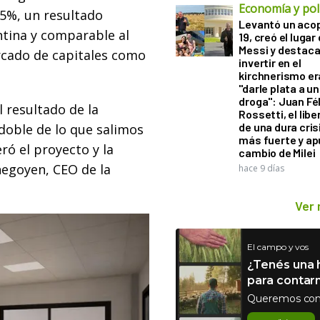
Economía y polí
95%, un resultado
Levantó un acop
ntina y comparable al
19, creó el lugar
Messi y destaca
rcado de capitales como
invertir en el
kirchnerismo e
"darle plata a un
droga": Juan Fél
 resultado de la
Rossetti, el libe
de una dura cris
 doble de lo que salimos
más fuerte y ap
ró el proyecto y la
cambio de Milei
chegoyen, CEO de la
hace 9 días
Ver
El campo y vos
¿Tenés una h
para contar
Queremos con