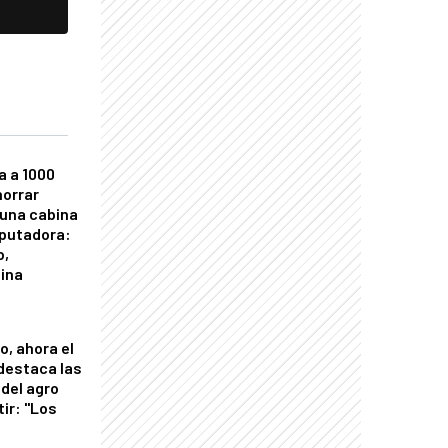
a a 1000
horrar
 una cabina
putadora:
o,
tina
o, ahora el
 destaca las
del agro
tir: "Los
"