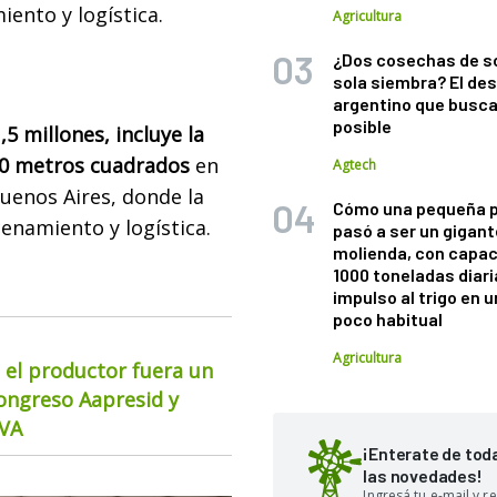
iento y logística.
Agricultura
¿Dos cosechas de s
sola siembra? El des
argentino que busca
posible
5 millones, incluye la
400 metros cuadrados
en
Agtech
uenos Aires, donde la
Cómo una pequeña 
cenamiento y logística.
pasó a ser un gigant
molienda, con capac
1000 toneladas diaria
impulso al trigo en 
poco habitual
Agricultura
 el productor fuera un
Congreso Aapresid y
CVA
¡Enterate de tod
las novedades!
Ingresá tu e-mail y re