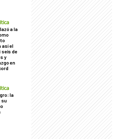
tica
lazó a la
como
cto
 así el
 seis de
s y
azgo en
cord
tica
gro: la
a su
co
a