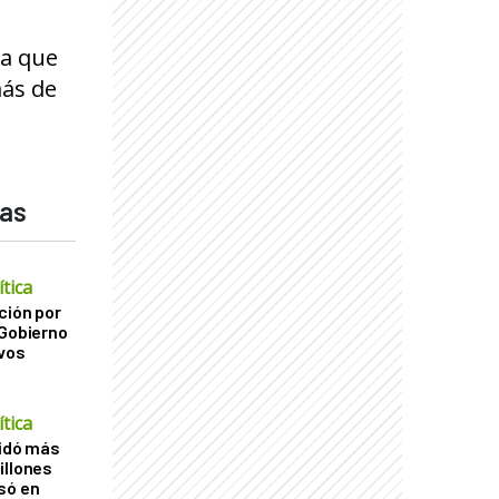
za que
más de
das
tica
ción por
 Gobierno
ivos
tica
uidó más
illones
só en