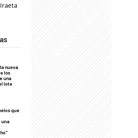
Iraeta
das
 la nueva
e los
re una
l lote
uelos que
o una
ho"