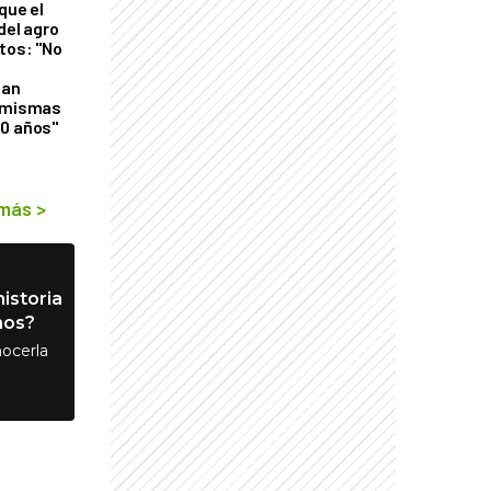
que el
del agro
tos: "No
n
gan
s mismas
50 años"
 más
>
istoria
nos?
ocerla