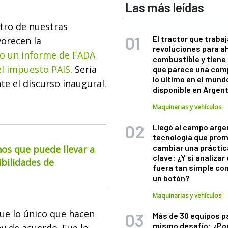
Las más leídas
tro de nuestras
El tractor que trabaj
orecen la
revoluciones para a
o un informe de FADA
combustible y tiene
 el impuesto PAIS
. Sería
que parece una com
lo último en el mund
e el discurso inaugural.
disponible en Argen
Maquinarias y vehículos
Llegó al campo arge
tecnología que pro
cambiar una práctic
os que puede llevar a
clave: ¿Y si analizar 
ibilidades de
fuera tan simple co
un botón?
Maquinarias y vehículos
que lo único que hacen
Más de 30 equipos p
mismo desafío: ¿Po
y de acuerdo. Fue lo