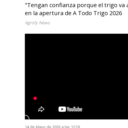
"Tengan confianza porque el trigo va a
en la apertura de A Todo Trigo 2026
Agrofy News
14
de
Mayo
de
2026
a las
12:29