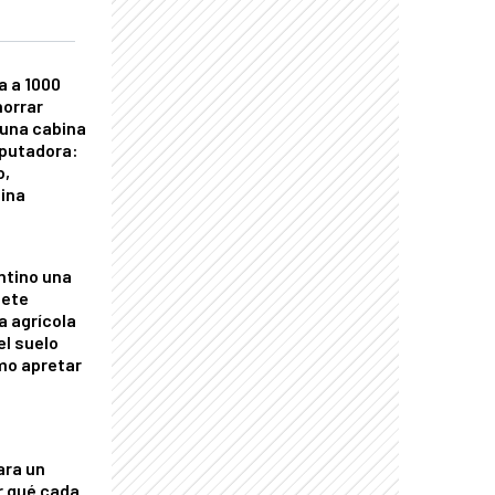
a a 1000
horrar
 una cabina
putadora:
o,
tina
ntino una
mete
a agrícola
el suelo
mo apretar
ara un
r qué cada