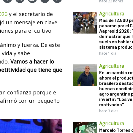
hace 22 horas
026
y el secretario de
Agricultura
Más de 12.500 
ejó un mensaje en clave
pasaron por el 
iones para el cultivo.
Aapresid 2026: "
demostrar que h
suelo es hablar 
 ánimo y fuerza. De este
sistema produc
 vida y sabe
hace 1 día
ndo.
Vamos a hacer lo
Agricultura
etitividad que tiene que
En un cambio ro
ahora el produc
brasilero desta
buenas condici
gan confianza porque el
agro argentino 
invertir: "Los v
, afirmó con un pequeño
motivados"
hace 3 días
Agricultura
Marcelo Torres 