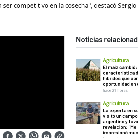
 ser competitivo en la cosecha", destacó Sergio 
Noticias relaciona
Agricultura
El maíz cambió:
característica d
híbridos que ab
oportunidad en e
hace 21 horas
Agricultura
La experta en s
visitó un campo
argentino y tuv
revelación: "Me
impresionó muc