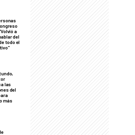
personas
Congreso
Volvió a
ablar del
de todo el
tivo"
tundo,
tor
ca las
ones del
para
eo más
de