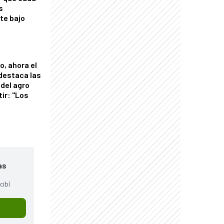
s
nte bajo
o, ahora el
 destaca las
del agro
tir: "Los
"
as
cibí