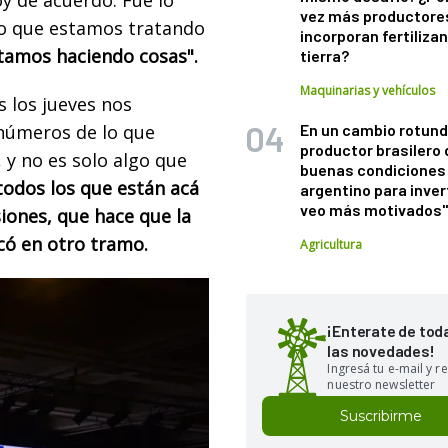
vez más productore
lo que estamos tratando
incorporan fertiliza
tamos haciendo cosas".
tierra?
Maquinarias y vehículos
 los jueves nos
 números de lo que
En un cambio rotund
productor brasilero
y no es solo algo que
buenas condiciones 
todos los que están acá
argentino para inver
veo más motivados
iones, que hace que la
có en otro tramo.
Agricultura
¡Enterate de tod
las novedades!
Ingresá tu e-mail y re
nuestro newsletter
Suscribirme