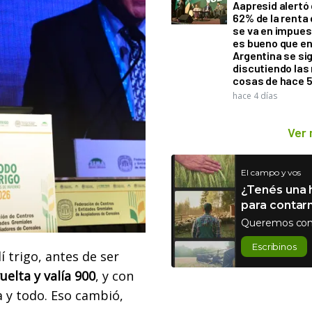
Aapresid alertó 
62% de la renta 
se va en impues
es bueno que e
Argentina se si
discutiendo la
cosas de hace 
hace 4 días
Ver
El campo y vos
¿Tenés una h
para contar
Queremos con
Escribinos
 trigo, antes de ser
uelta y valía 900
, y con
a y todo. Eso cambió,