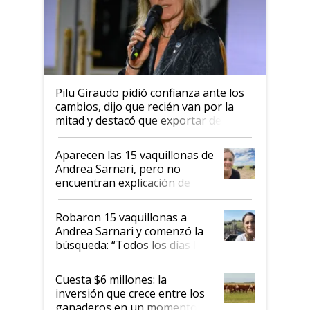
Pilu Giraudo pidió confianza ante los
cambios, dijo que recién van por la
mitad y destacó que exportar dejó de
ser "para unos pocos": "Tenemos un
mandato muy claro del gobierno
Aparecen las 15 vaquillonas de
nacional"
Andrea Sarnari, pero no
encuentran explicación de
cómo llegaron allí
Robaron 15 vaquillonas a
Andrea Sarnari y comenzó la
búsqueda: “Todos los días le
toca a algún productor”
Cuesta $6 millones: la
inversión que crece entre los
ganaderos en un momento