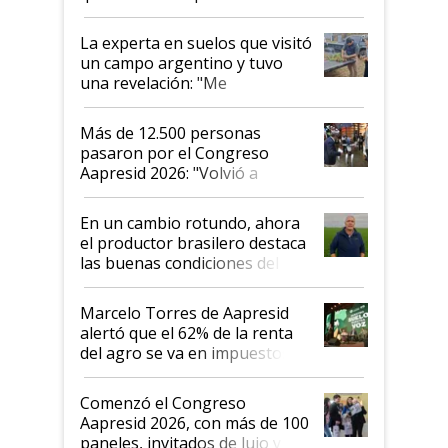
el lote
La experta en suelos que visitó
un campo argentino y tuvo
una revelación: "Me
impresionó mucho"
Más de 12.500 personas
pasaron por el Congreso
Aapresid 2026: "Volvió a
demostrar que hablar del
suelo es hablar de todo el
En un cambio rotundo, ahora
sistema productivo"
el productor brasilero destaca
las buenas condiciones del
agro argentino para invertir:
"Los veo más motivados"
Marcelo Torres de Aapresid
alertó que el 62% de la renta
del agro se va en impuestos:
"No es bueno que en
Argentina se sigan discutiendo
Comenzó el Congreso
las mismas cosas de hace 50
Aapresid 2026, con más de 100
años"
paneles, invitados de lujo y