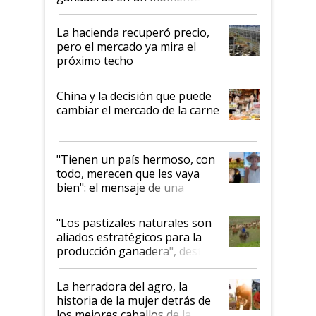
histórico para la actividad
La hacienda recuperó precio,
pero el mercado ya mira el
próximo techo
China y la decisión que puede
cambiar el mercado de la carne
"Tienen un país hermoso, con
todo, merecen que les vaya
bien": el mensaje de una
ganadera uruguaya sobre las
oportunidades que se abren
"Los pastizales naturales son
para el agro en Argentina, con
aliados estratégicos para la
foco en la carne
producción ganadera", destaca
la iniciativa que ya reúne a 46
establecimientos en Argentina
La herradora del agro, la
historia de la mujer detrás de
los mejores caballos de la