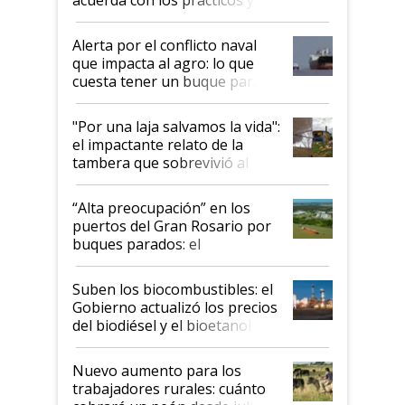
suspende el decreto de
desregulación
Alerta por el conflicto naval
que impacta al agro: lo que
cuesta tener un buque parado
y el peligro de que Argentina
pase a ser "país sucio"
"Por una laja salvamos la vida":
el impactante relato de la
tambera que sobrevivió al
tornado
“Alta preocupación” en los
puertos del Gran Rosario por
buques parados: el
funcionamiento de las
exportadoras en tensión tras
Suben los biocombustibles: el
la medida de fuerza de los
Gobierno actualizó los precios
prácticos
del biodiésel y el bioetanol
Nuevo aumento para los
trabajadores rurales: cuánto