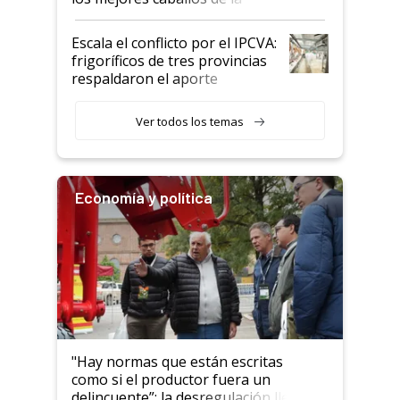
Argentina y los mitos que
todavía hacen sufrir a estos
Escala el conflicto por el IPCVA:
animales: "Mientras me
frigoríficos de tres provincias
descalificaban, yo seguí
respaldaron el aporte
haciendo currículum"
obligatorio
Ver todos los temas
Economía y política
"Hay normas que están escritas
como si el productor fuera un
delincuente”: la desregulación llegó