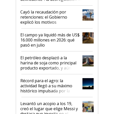
al Congreso Aapresid y hasta se
habló del financiamiento al IPCVA
Cayó la recaudación por
retenciones: el Gobierno
explicó los motivos
El campo ya liquidó más de US$
16.000 millones en 2026: qué
pasó en julio
El petróleo desplazó a la
harina de soja como principal
producto exportado, y aún así
el agro aportó casi seis de cada
diez dólares y sostuvo el
Récord para el agro: la
liderazgo en un semestre
actividad llegó a su máximo
récord
histórico impulsada por la
cosecha y las exportaciones
Levantó un acopio a los 19,
creó el lugar que elige Messi y
destaca que invertir en el