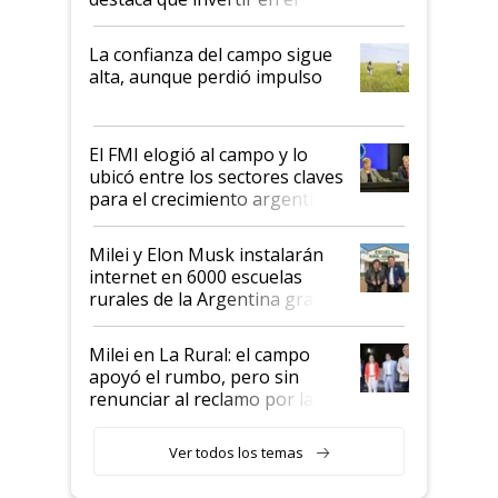
kirchnerismo era como "darle
plata a un hijo para droga":
La confianza del campo sigue
Juan Félix Rossetti, el libertario
alta, aunque perdió impulso
que de una dura crisis salió
más fuerte y apuesta al cambio
de Milei
El FMI elogió al campo y lo
ubicó entre los sectores claves
para el crecimiento argentino
Milei y Elon Musk instalarán
internet en 6000 escuelas
rurales de la Argentina gracias
a un acuerdo con Starlink
Milei en La Rural: el campo
apoyó el rumbo, pero sin
renunciar al reclamo por las
retenciones
Ver todos los temas