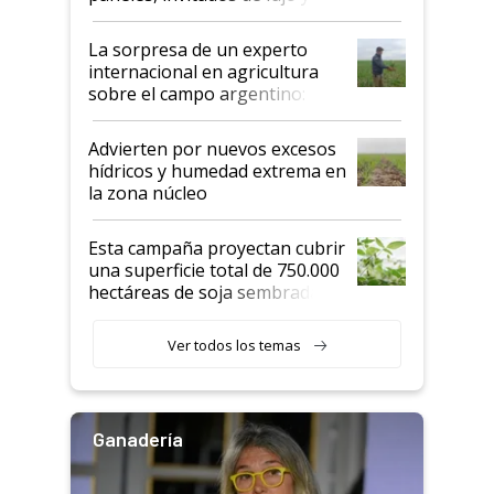
todas las tendencias
La sorpresa de un experto
internacional en agricultura
sobre el campo argentino:
"Estoy muy impresionado"
Advierten por nuevos excesos
hídricos y humedad extrema en
la zona núcleo
Esta campaña proyectan cubrir
una superficie total de 750.000
hectáreas de soja sembradas
con una nueva generación de
variedades que marcan un
Ver todos los temas
salto tecnológico en genética y
rendimiento
Ganadería