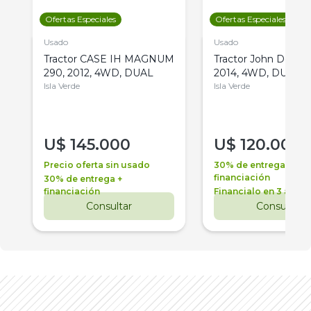
Ofertas Especiales
Ofertas Especiales
Usado
Usado
Tractor CASE IH MAGNUM
Tractor John Deere 
290, 2012, 4WD, DUAL
2014, 4WD, DUAL
Isla Verde
Isla Verde
U$
145.000
U$
120.000
Precio oferta sin usado
30% de entrega +
financiación
30% de entrega +
financiación
Financialo en 3 años
Consultar
Consultar