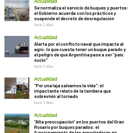
Actualidad
Se normaliza el servicio de buques y puertos:
el Gobierno acuerda con los prácticos y
suspende el decreto de desregulación
hace 2 días
Actualidad
Alerta por el conflicto naval que impacta al
agro: lo que cuesta tener un buque parado y
el peligro de que Argentina pase a ser "país
sucio"
hace 3 días
Actualidad
"Por una laja salvamos la vida": el
impactante relato de la tambera que
sobrevivió al tornado
hace 3 días
Actualidad
“Alta preocupación” en los puertos del Gran
Rosario por buques parados: el
funcionamiento de las exportadoras en