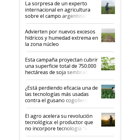
La sorpresa de un experto
internacional en agricultura
sobre el campo argentino:
"Estoy muy impresionado"
Advierten por nuevos excesos
hídricos y humedad extrema en
la zona núcleo
Esta campaña proyectan cubrir
una superficie total de 750.000
hectáreas de soja sembradas
con una nueva generación de
variedades que marcan un
¿Está perdiendo eficacia una de
salto tecnológico en genética y
las tecnologías más usadas
rendimiento
contra el gusano cogollero? El
desafío de una tecnología clave
El agro acelera su revolución
tecnológica: el productor que
no incorpore tecnología "va a
perder el tren"