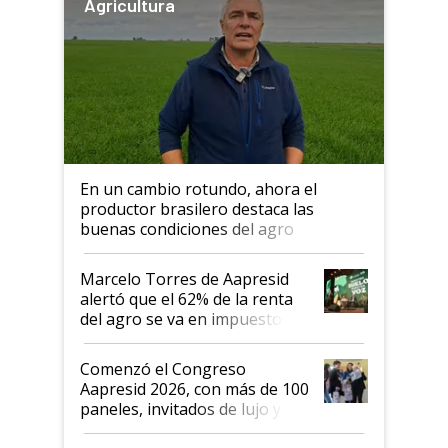
Agricultura
En un cambio rotundo, ahora el
productor brasilero destaca las
buenas condiciones del agro
argentino para invertir: "Los veo
más motivados"
Marcelo Torres de Aapresid
alertó que el 62% de la renta
del agro se va en impuestos:
"No es bueno que en
Argentina se sigan discutiendo
Comenzó el Congreso
las mismas cosas de hace 50
Aapresid 2026, con más de 100
años"
paneles, invitados de lujo y
todas las tendencias