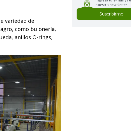
Ingresá tu e-mail y re
nuestro newsletter
Suscribirme
e variedad de
l agro, como bulonería,
eda, anillos O-rings,