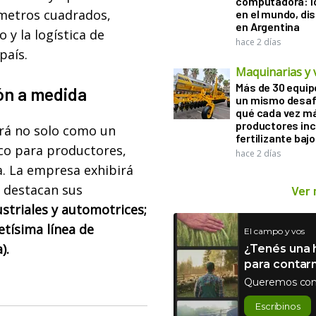
computadora: l
 metros cuadrados,
en el mundo, di
en Argentina
 y la logística de
hace 2 días
 país.
Maquinarias y 
Más de 30 equip
ión a medida
un mismo desaf
qué cada vez m
productores in
ará no solo como un
fertilizante bajo
co para productores,
hace 2 días
. La empresa exhibirá
 destacan sus
Ver
ustriales y automotrices;
etísima línea de
El campo y vos
).
¿Tenés una h
para contar
Queremos con
Escribinos