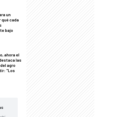
ara un
r qué cada
s
nte bajo
o, ahora el
 destaca las
del agro
tir: "Los
"
as