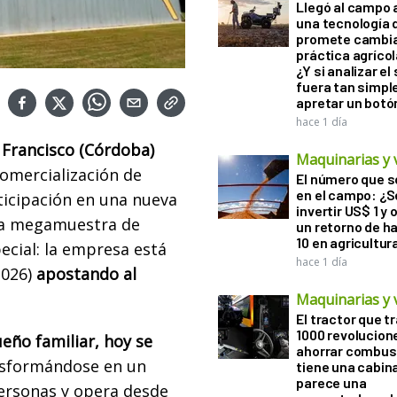
Llegó al campo 
una tecnología 
promete cambia
práctica agrícol
¿Y si analizar el
fuera tan simp
apretar un botó
hace 1 día
n Francisco (Córdoba)
Maquinarias y 
comercialización de
El número que 
en el campo: ¿
ticipación en una nueva
invertir US$ 1 y
 la megamuestra de
un retorno de h
10 en agricultur
ecial: la empresa está
hace 1 día
2026)
apostando al
Maquinarias y 
El tractor que t
1000 revolucion
eño familiar, hoy se
ahorrar combust
nsformándose en un
tiene una cabin
parece una
personas y opera desde