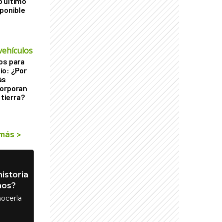
o último
sponible
vehículos
os para
ío: ¿Por
ás
corporan
 tierra?
 más
>
istoria
nos?
ocerla