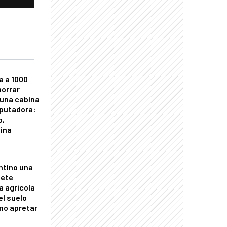
a a 1000
horrar
 una cabina
putadora:
o,
tina
ntino una
mete
a agrícola
el suelo
mo apretar