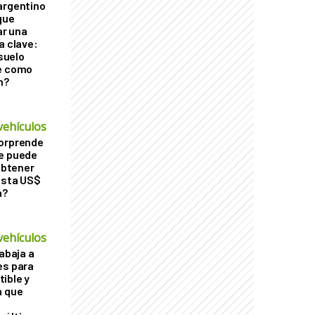
argentino
que
r una
a clave:
 suelo
le como
n?
vehículos
sorprende
Se puede
 obtener
asta US$
a?
vehículos
rabaja a
es para
ible y
a que