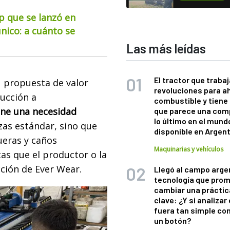
up que se lanzó en
nico: a cuánto se
Las más leídas
El tractor que trabaj
su propuesta de valor
revoluciones para a
ducción a
combustible y tiene
ene una necesidad
que parece una com
lo último en el mund
as estándar, sino que
disponible en Argen
eras y caños
Maquinarias y vehículos
tas que el productor o la
ección de Ever Wear.
Llegó al campo arge
tecnología que pro
cambiar una práctic
clave: ¿Y si analizar 
fuera tan simple co
un botón?