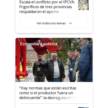
Escala el conflicto por el IPCVA:
animales: "Mientras me
frigoríficos de tres provincias
descalificaban, yo seguí
respaldaron el aporte
haciendo currículum"
obligatorio
Ver todos los temas
Economía y política
"Hay normas que están escritas
como si el productor fuera un
delincuente”: la desregulación llegó
al Congreso Aapresid y hasta se
habló del financiamiento al IPCVA