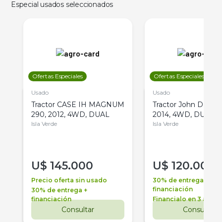
Especial usados seleccionados
Ofertas Especiales
Ofertas Especiales
Usado
Usado
Tractor CASE IH MAGNUM
Tractor John Deere 
290, 2012, 4WD, DUAL
2014, 4WD, DUAL
Isla Verde
Isla Verde
U$
145.000
U$
120.000
Precio oferta sin usado
30% de entrega +
financiación
30% de entrega +
financiación
Financialo en 3 años
Consultar
Consultar