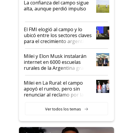
La confianza del campo sigue
Juan Félix Rossetti, el libertario
alta, aunque perdió impulso
que de una dura crisis salió
más fuerte y apuesta al cambio
de Milei
El FMI elogió al campo y lo
ubicó entre los sectores claves
para el crecimiento argentino
Milei y Elon Musk instalarán
internet en 6000 escuelas
rurales de la Argentina gracias
a un acuerdo con Starlink
Milei en La Rural: el campo
apoyó el rumbo, pero sin
renunciar al reclamo por las
retenciones
Ver todos los temas