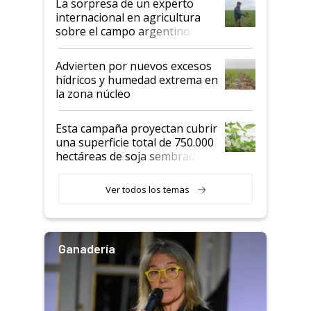
La sorpresa de un experto
internacional en agricultura
sobre el campo argentino:
"Estoy muy impresionado"
Advierten por nuevos excesos
hídricos y humedad extrema en
la zona núcleo
Esta campaña proyectan cubrir
una superficie total de 750.000
hectáreas de soja sembradas
con una nueva generación de
variedades que marcan un
Ver todos los temas
salto tecnológico en genética y
rendimiento
Ganadería