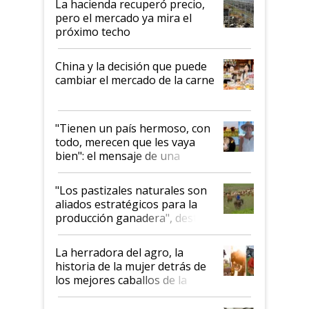
La hacienda recuperó precio,
pero el mercado ya mira el
próximo techo
China y la decisión que puede
cambiar el mercado de la carne
"Tienen un país hermoso, con
todo, merecen que les vaya
bien": el mensaje de una
ganadera uruguaya sobre las
oportunidades que se abren
"Los pastizales naturales son
para el agro en Argentina, con
aliados estratégicos para la
foco en la carne
producción ganadera", destaca
la iniciativa que ya reúne a 46
establecimientos en Argentina
La herradora del agro, la
historia de la mujer detrás de
los mejores caballos de la
Argentina y los mitos que
todavía hacen sufrir a estos