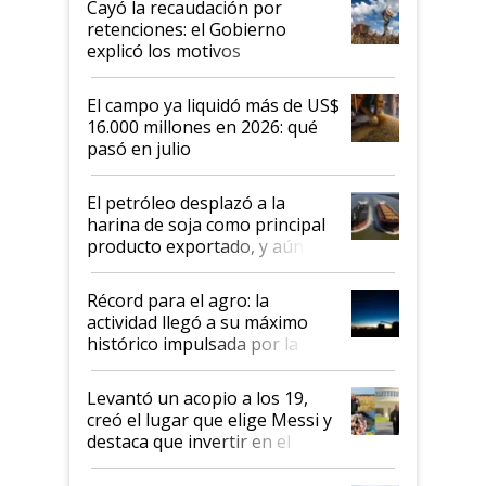
Cayó la recaudación por
retenciones: el Gobierno
explicó los motivos
El campo ya liquidó más de US$
16.000 millones en 2026: qué
pasó en julio
El petróleo desplazó a la
harina de soja como principal
producto exportado, y aún así
el agro aportó casi seis de cada
diez dólares y sostuvo el
Récord para el agro: la
liderazgo en un semestre
actividad llegó a su máximo
récord
histórico impulsada por la
cosecha y las exportaciones
Levantó un acopio a los 19,
creó el lugar que elige Messi y
destaca que invertir en el
kirchnerismo era como "darle
plata a un hijo para droga":