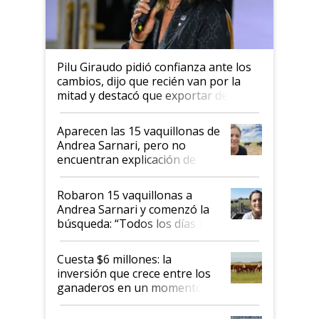
Pilu Giraudo pidió confianza ante los
cambios, dijo que recién van por la
mitad y destacó que exportar dejó de
ser "para unos pocos": "Tenemos un
mandato muy claro del gobierno
Aparecen las 15 vaquillonas de
nacional"
Andrea Sarnari, pero no
encuentran explicación de
cómo llegaron allí
Robaron 15 vaquillonas a
Andrea Sarnari y comenzó la
búsqueda: “Todos los días le
toca a algún productor”
Cuesta $6 millones: la
inversión que crece entre los
ganaderos en un momento
histórico para la actividad