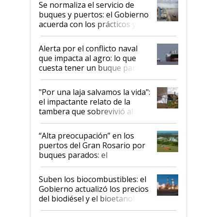
Se normaliza el servicio de
buques y puertos: el Gobierno
acuerda con los prácticos y
suspende el decreto de
desregulación
Alerta por el conflicto naval
que impacta al agro: lo que
cuesta tener un buque parado
y el peligro de que Argentina
pase a ser "país sucio"
"Por una laja salvamos la vida":
el impactante relato de la
tambera que sobrevivió al
tornado
“Alta preocupación” en los
puertos del Gran Rosario por
buques parados: el
funcionamiento de las
exportadoras en tensión tras
Suben los biocombustibles: el
la medida de fuerza de los
Gobierno actualizó los precios
prácticos
del biodiésel y el bioetanol