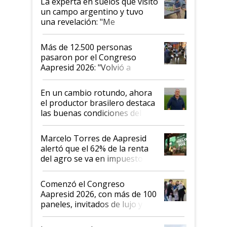
La experta en suelos que visitó
un campo argentino y tuvo
una revelación: "Me
impresionó mucho"
Más de 12.500 personas
pasaron por el Congreso
Aapresid 2026: "Volvió a
demostrar que hablar del
suelo es hablar de todo el
En un cambio rotundo, ahora
sistema productivo"
el productor brasilero destaca
las buenas condiciones del
agro argentino para invertir:
"Los veo más motivados"
Marcelo Torres de Aapresid
alertó que el 62% de la renta
del agro se va en impuestos:
"No es bueno que en
Argentina se sigan discutiendo
Comenzó el Congreso
las mismas cosas de hace 50
Aapresid 2026, con más de 100
años"
paneles, invitados de lujo y
todas las tendencias