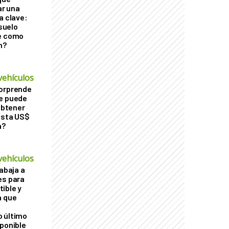
r una
a clave:
 suelo
le como
n?
vehículos
sorprende
Se puede
 obtener
asta US$
a?
vehículos
rabaja a
es para
ible y
a que
o último
sponible