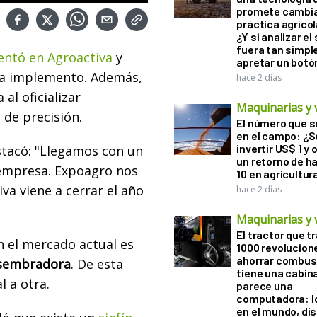
promete cambia
práctica agrícol
¿Y si analizar el
fuera tan simp
ntó en Agroactiva
y
apretar un botó
ada implemento. Además,
hace 2 días
al oficializar
Maquinarias y 
 de precisión.
El número que 
en el campo: ¿
invertir US$ 1 y
tacó: "Llegamos con un
un retorno de h
 empresa. Expoagro nos
10 en agricultur
va viene a cerrar el año
hace 2 días
Maquinarias y 
El tractor que t
n el mercado actual es
1000 revolucion
ahorrar combust
 sembradora
. De esta
tiene una cabin
 a otra.
parece una
computadora: l
en el mundo, di