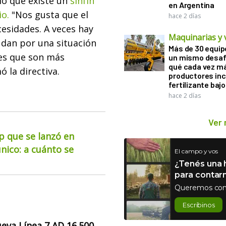
lló que existe un
sinfín
en Argentina
io.
"Nos gusta que el
hace 2 días
cesidades. A veces hay
Maquinarias y 
dan por una situación
Más de 30 equip
des que son más
un mismo desaf
qué cada vez m
 la directiva.
productores in
fertilizante bajo
hace 2 días
Ver
up que se lanzó en
nico: a cuánto se
El campo y vos
¿Tenés una h
para contar
Queremos con
Escribinos
eva Línea 7 AD 16.500
,