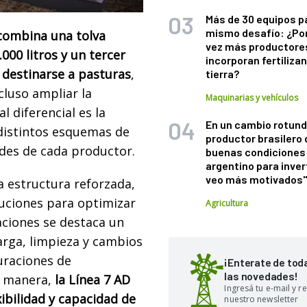
Más de 30 equipos p
mismo desafío: ¿Po
 combina una tolva
vez más productore
.000 litros y un tercer
incorporan fertiliza
 destinarse a pasturas
,
tierra?
cluso ampliar la
Maquinarias y vehículos
l diferencial es la
En un cambio rotund
 distintos esquemas de
productor brasilero
ades de cada productor.
buenas condiciones 
argentino para inver
veo más motivados
 estructura reforzada,
luciones para optimizar
Agricultura
aciones se destaca un
carga, limpieza y cambios
uraciones de
¡Enterate de tod
las novedades!
ta manera,
la Línea 7 AD
Ingresá tu e-mail y re
xibilidad y capacidad de
nuestro newsletter