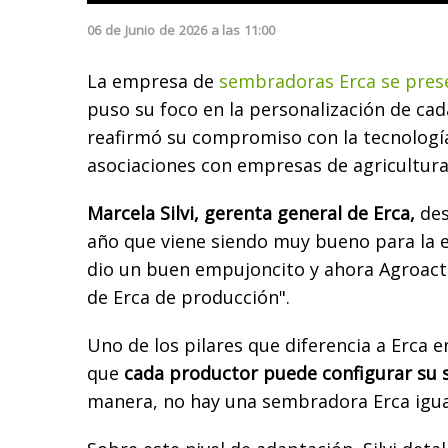
06
de
Junio
de
2026
a las
11:00
La empresa de
sembradoras Erca se prese
puso su foco en la personalización de c
reafirmó su compromiso con la tecnología 
asociaciones con empresas de agricultura
Marcela Silvi, gerenta general de Erca,
des
año que viene siendo muy bueno para la
dio un buen empujoncito y ahora Agroacti
de Erca de producción".
Uno de los pilares que diferencia a Erca e
que
cada productor puede configurar su
manera, no hay una sembradora Erca igual