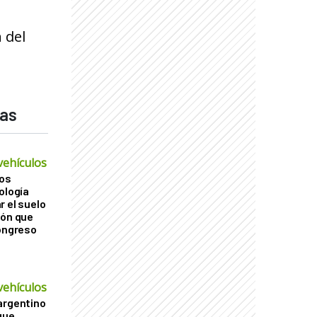
 del
das
vehículos
os
ología
r el suelo
ión que
Congreso
vehículos
argentino
que