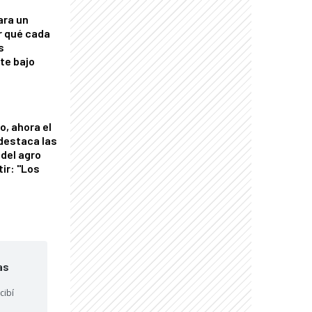
ara un
r qué cada
s
nte bajo
o, ahora el
 destaca las
del agro
tir: "Los
"
as
cibí