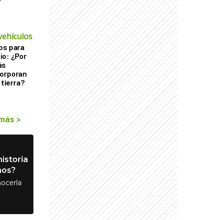
vehículos
os para
ío: ¿Por
ás
corporan
 tierra?
 más
>
istoria
nos?
ocerla