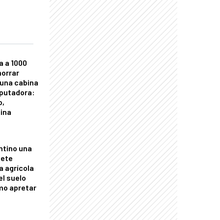
a a 1000
horrar
 una cabina
putadora:
o,
tina
ntino una
mete
a agrícola
el suelo
mo apretar