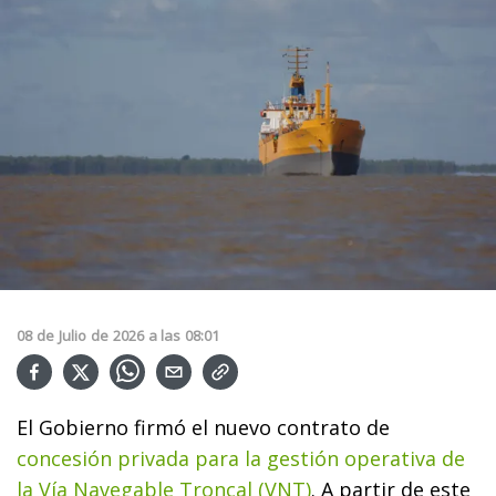
08
de
Julio
de
2026
a las
08:01
El Gobierno firmó el nuevo contrato de
concesión privada para la gestión operativa de
la Vía Navegable Troncal (VNT)
. A partir de este