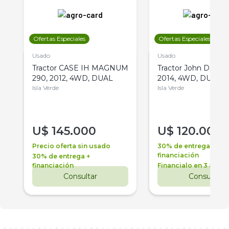
Ofertas Especiales
Ofertas Especiales
Usado
Usado
Tractor CASE IH MAGNUM
Tractor John Deere 
290, 2012, 4WD, DUAL
2014, 4WD, DUAL
Isla Verde
Isla Verde
U$
145.000
U$
120.000
Precio oferta sin usado
30% de entrega +
financiación
30% de entrega +
financiación
Financialo en 3 años
Consultar
Consultar