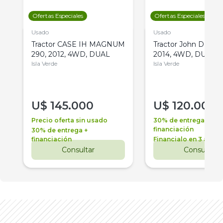
Ofertas Especiales
Ofertas Especiales
Usado
Usado
Tractor CASE IH MAGNUM
Tractor John Deere 
290, 2012, 4WD, DUAL
2014, 4WD, DUAL
Isla Verde
Isla Verde
U$
145.000
U$
120.000
Precio oferta sin usado
30% de entrega +
financiación
30% de entrega +
financiación
Financialo en 3 años
Consultar
Consultar