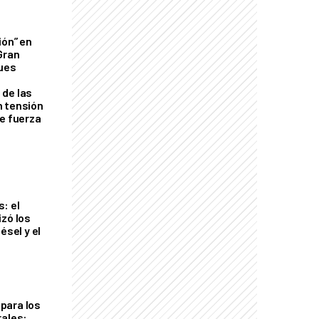
ión” en
Gran
ques
de las
n tensión
de fuerza
s
: el
izó los
ésel y el
para los
rales: