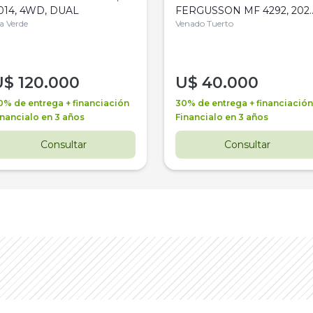
014, 4WD, DUAL
FERGUSSON MF 4292, 2020
la Verde
4WD, PATON
Venado Tuerto
U$
120.000
U$
40.000
0% de entrega + financiación
30% de entrega + financiación
inancialo en 3 años
Financialo en 3 años
Consultar
Consultar