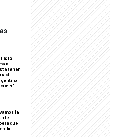
das
flicto
ta al
esta tener
 y el
Argentina
 sucio"
lvamos la
tante
mbera que
rnado