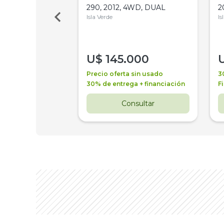
Bot 32 Mts
290, 2012, 4WD, DUAL
2
Isla Verde
Is
000
U$
145.000
a + financiación
Precio oferta sin usado
3
 4 años
30% de entrega + financiación
F
nsultar
Consultar