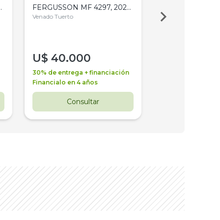
,
FERGUSSON MF 4297, 2020,
2003, 4WD, PA
4WD, PATON
Venado Tuerto
Venado Tuerto
U$
40.000
U$
30.000
30% de entrega + financiación
30% de entrega + 
Financialo en 4 años
Financialo en 3 a
Consultar
Consul