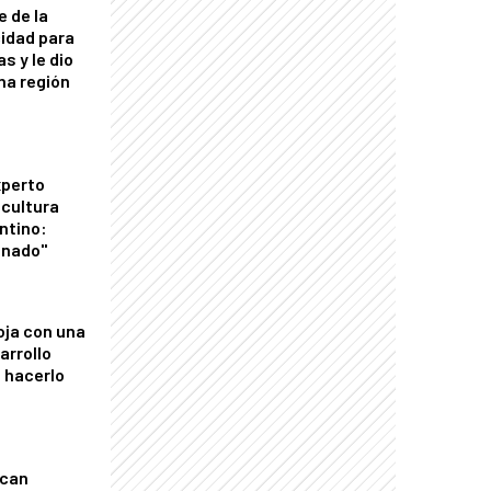
e de la
idad para
s y le dio
una región
xperto
icultura
ntino:
onado"
oja con una
arrollo
 hacerlo
ican