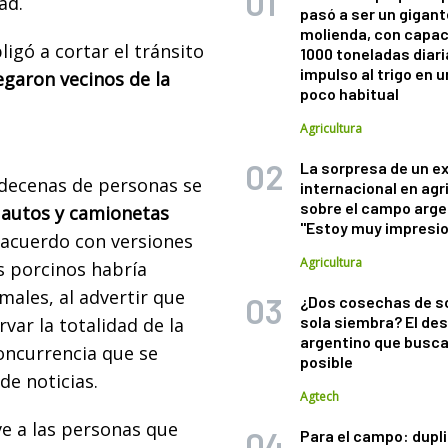
ad.
pasó a ser un gigant
molienda, con capac
ligó a cortar el tránsito
1000 toneladas diaria
impulso al trigo en 
egaron vecinos de la
poco habitual
Agricultura
La sorpresa de un e
 decenas de personas se
internacional en agr
sobre el campo arge
 autos y camionetas
"Estoy muy impresi
e acuerdo con versiones
Agricultura
os porcinos habría
males, al advertir que
¿Dos cosechas de s
sola siembra? El des
ar la totalidad de la
argentino que busca
concurrencia que se
posible
de noticias.
Agtech
ve a las personas que
Para el campo: dupl