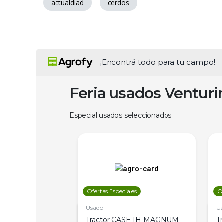
actualdiad
cerdos
¡Encontrá todo para tu campo!
Feria usados Ventur
Especial usados seleccionados
les
Ofertas Especiales
O
Usado
U
a Metalfor 7040,
Tractor CASE IH MAGNUM
T