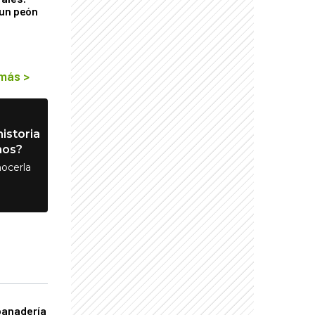
 un peón
 más
>
istoria
nos?
ocerla
panadería