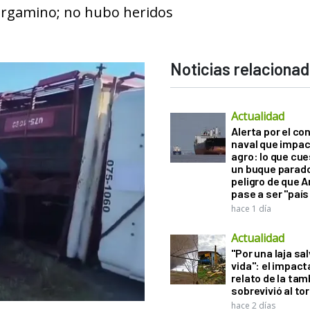
 Pergamino; no hubo heridos
Noticias relaciona
Actualidad
Alerta por el con
naval que impac
agro: lo que cu
un buque parado
peligro de que 
pase a ser "país
hace 1 día
Actualidad
"Por una laja sa
vida": el impac
relato de la ta
sobrevivió al to
hace 2 días