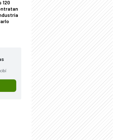
s 120
ontratan
industria
arlo
as
cibí