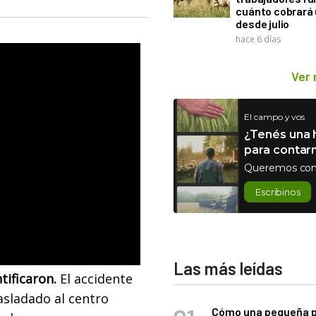
cuánto cobrará
desde julio
hace 6 días
Ver
El campo y vos
¿Tenés una h
para contar
Queremos con
Escribinos
Las más leídas
tificaron.
El accidente
asladado al centro
Cómo una pequeña 