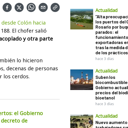
Actualidad
“Alta preocupac
los puertos del 
 desde Colón hacia
Rosario por bu
 188. El chofer salió
parados: el
funcionamiento 
acoplado y otra parte
exportadoras e
tras la medida 
de los práctico
hace 3 días
ambién lo hicieron
os, decenas de personas
Actualidad
 los cerdos.
Suben los
biocombustibles
Gobierno actual
precios del biodi
bioetanol
hace 3 días
ertos: el Gobierno
Actualidad
 decreto de
Nuevo aumento 
trabajadores ru