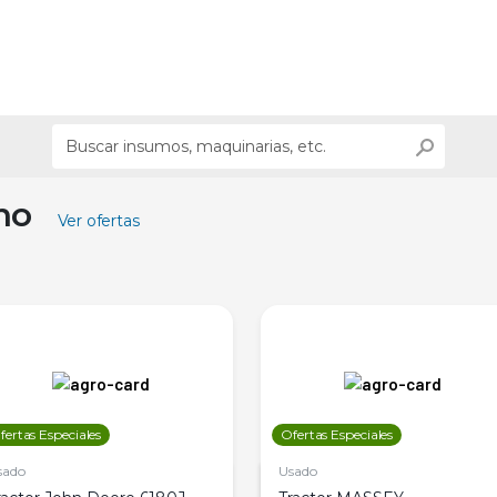
ino
Ver ofertas
fertas Especiales
Ofertas Especiales
sado
Usado