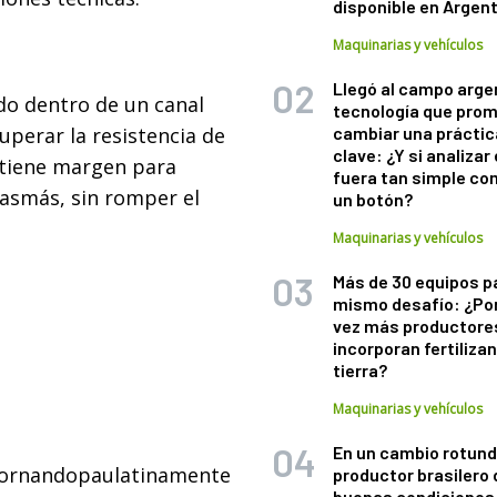
disponible en Argen
Maquinarias y vehículos
Llegó al campo arge
ndo dentro de un canal
tecnología que pro
uperar la resistencia de
cambiar una práctic
clave: ¿Y si analizar 
o tiene margen para
fuera tan simple co
asmás, sin romper el
un botón?
Maquinarias y vehículos
Más de 30 equipos p
mismo desafío: ¿Po
vez más productore
incorporan fertiliza
tierra?
Maquinarias y vehículos
En un cambio rotund
a tornandopaulatinamente
productor brasilero
buenas condiciones 