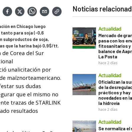
Noticias relaciona
ación en Chicago luego
Actualidad
 tanto para soja (-0,6
Mercado de gra
 En subproductos de soja,
pasa con los e
s que la harina bajó 0,9$/tt.
fitosanitarios y 
balance de Aapr
 de Corea del Sur
La Posta
ional
hace 2 días
ió unalicitación por
Actualidad
t de maíznorteamericano.
Oficializan la s
festar sus dudas
de la desregula
prácticos y hay
egurar que el mismo no
novedades en la
nte trazas de STARLINK
la hidrovía
hace 2 días
ado resultados
Actualidad
Se normaliza el 