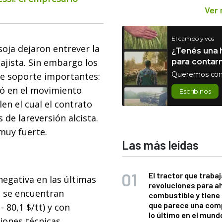
Ver
El campo y vos
soja dejaron entrever la
¿Tenés una h
ajista. Sin embargo los
para contar
Queremos con
de soporte importantes:
ró en el movimiento
Escribinos
elen el cual el contrato
 de lareversión alcista.
muy fuerte.
Las más leídas
El tractor que trabaj
negativa en las últimas
revoluciones para a
s se encuentran
combustible y tiene
que parece una com
 80,1 $/tt) y con
lo último en el mund
iones técnicas.