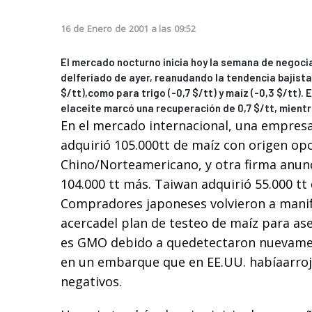
16
de
Enero
de
2001
a las
09:52
El mercado nocturno inicia hoy la semana de negoci
delferiado de ayer, reanudando la tendencia bajista
$/tt),como para trigo (-0,7 $/tt) y maíz (-0,3 $/tt).
elaceite marcó una recuperación de 0,7 $/tt, mientra
En el mercado internacional, una empresa
adquirió 105.000tt de maíz con origen opc
Chino/Norteamericano, y otra firma anunc
104.000 tt más. Taiwan adquirió 55.000 t
Compradores japoneses volvieron a mani
acercadel plan de testeo de maíz para as
es GMO debido a quedetectaron nuevame
en un embarque que en EE.UU. habíaarroj
negativos.