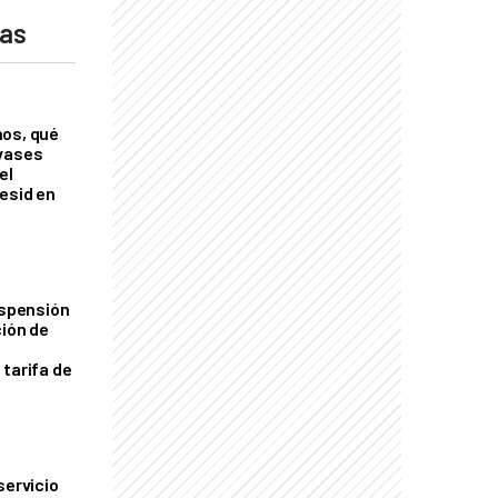
das
nos, qué
nvases
el
esid en
uspensión
ción de
 tarifa de
servicio