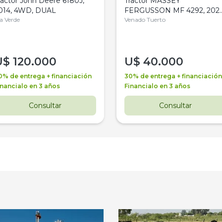
ractor John Deere 6180J,
Tractor MASSEY
014, 4WD, DUAL
FERGUSSON MF 4292, 2020
la Verde
4WD, PATON
Venado Tuerto
U$
120.000
U$
40.000
0% de entrega + financiación
30% de entrega + financiación
inancialo en 3 años
Financialo en 3 años
Consultar
Consultar