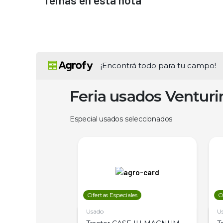
Temas en esta nota
¡Encontrá todo para tu campo!
Feria usados Ventur
Especial usados seleccionados
les
Ofertas Especiales
O
Usado
U