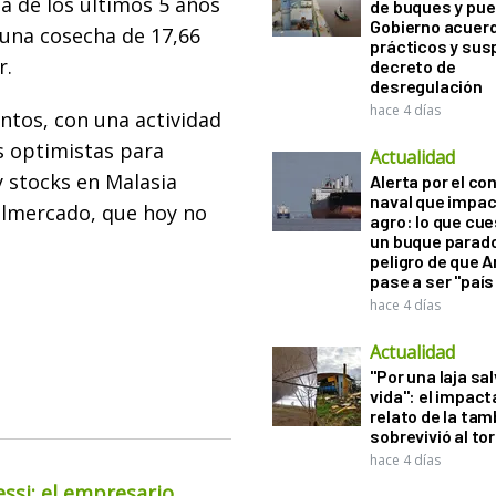
a de los últimos 5 años
de buques y pue
Gobierno acuerd
 una cosecha de 17,66
prácticos y sus
r.
decreto de
desregulación
hace 4 días
ntos, con una actividad
s optimistas para
Actualidad
 stocks en Malasia
Alerta por el con
naval que impac
elmercado, que hoy no
agro: lo que cu
un buque parado
peligro de que 
pase a ser "país
hace 4 días
Actualidad
"Por una laja sa
vida": el impac
relato de la ta
sobrevivió al to
hace 4 días
essi: el empresario