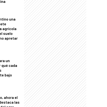
tina
ntino una
mete
a agrícola
el suelo
mo apretar
ara un
r qué cada
s
nte bajo
o, ahora el
 destaca las
del agro