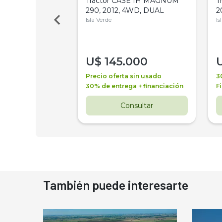
a Metalfor 7040,
Tractor CASE IH MAGNUM
T
Bot 32 Mts
290, 2012, 4WD, DUAL
2
Isla Verde
Is
000
U$
145.000
a + financiación
Precio oferta sin usado
3
 4 años
30% de entrega + financiación
F
nsultar
Consultar
También puede interesarte