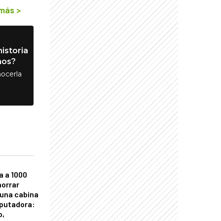
 más
>
istoria
nos?
ocerla
a a 1000
horrar
 una cabina
putadora:
o,