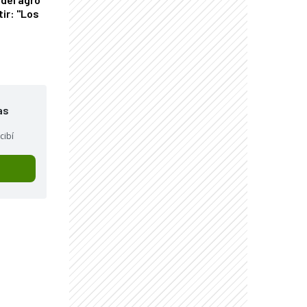
tir: "Los
"
as
cibí