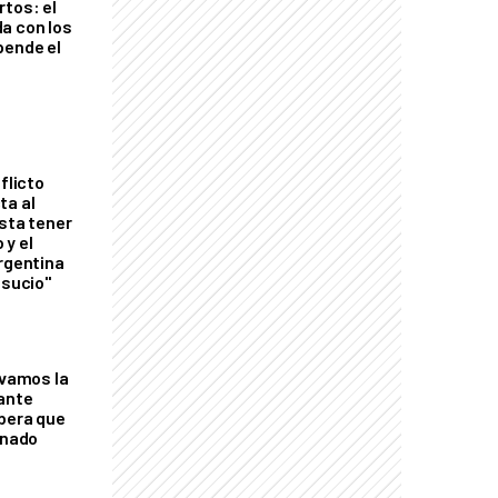
rtos: el
a con los
pende el
flicto
ta al
esta tener
 y el
Argentina
 sucio"
lvamos la
tante
mbera que
rnado