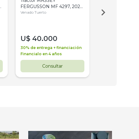
Tractor MASSEY
Tractor AGCO ALL
,
FERGUSSON MF 4297, 2020,
2003, 4WD, PA
4WD, PATON
Venado Tuerto
Venado Tuerto
U$
40.000
U$
30.000
30% de entrega + financiación
30% de entrega + 
Financialo en 4 años
Financialo en 3 a
Consultar
Consul