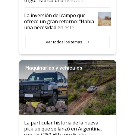
trigo: “Marca una renovada
confianza de los productores”
La inversión del campo que
ofrece un gran retorno: "Había
una necesidad en este
segmento"
Ver todos los temas
Maquinarias y vehículos
La particular historia de la nueva
pick up que se lanzó en Argentina,
con casi 280 HP y un diseño único: a