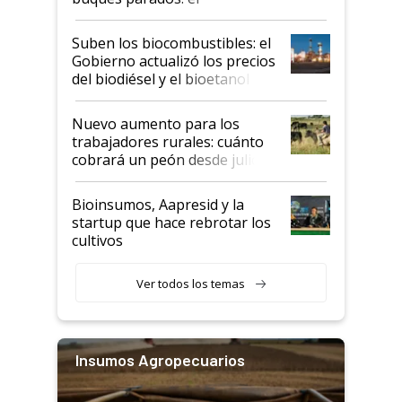
funcionamiento de las
exportadoras en tensión tras
Suben los biocombustibles: el
la medida de fuerza de los
Gobierno actualizó los precios
prácticos
del biodiésel y el bioetanol
Nuevo aumento para los
trabajadores rurales: cuánto
cobrará un peón desde julio
Bioinsumos, Aapresid y la
startup que hace rebrotar los
cultivos
Ver todos los temas
Insumos Agropecuarios