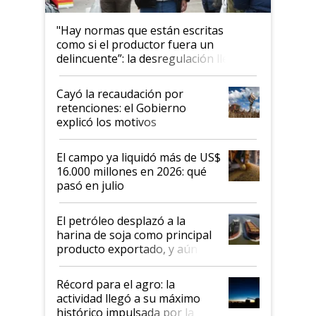
"Hay normas que están escritas
como si el productor fuera un
delincuente”: la desregulación llegó
al Congreso Aapresid y hasta se
habló del financiamiento al IPCVA
Cayó la recaudación por
retenciones: el Gobierno
explicó los motivos
El campo ya liquidó más de US$
16.000 millones en 2026: qué
pasó en julio
El petróleo desplazó a la
harina de soja como principal
producto exportado, y aún así
el agro aportó casi seis de cada
diez dólares y sostuvo el
Récord para el agro: la
liderazgo en un semestre
actividad llegó a su máximo
récord
histórico impulsada por la