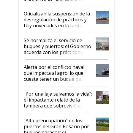
Posta
Oficializan la suspensión de la
desregulación de prácticos y
hay novedades en la tarifa de
la hidrovía
Se normaliza el servicio de
buques y puertos: el Gobierno
acuerda con los prácticos y
suspende el decreto de
desregulación
Alerta por el conflicto naval
que impacta al agro: lo que
cuesta tener un buque parado
y el peligro de que Argentina
pase a ser "país sucio"
"Por una laja salvamos la vida":
el impactante relato de la
tambera que sobrevivió al
tornado
“Alta preocupación” en los
puertos del Gran Rosario por
buques parados: el