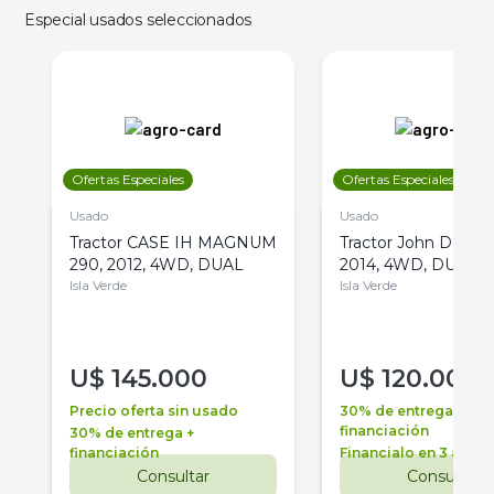
Especial usados seleccionados
Ofertas Especiales
Ofertas Especiales
Usado
Usado
Tractor CASE IH MAGNUM
Tractor John Deere 
290, 2012, 4WD, DUAL
2014, 4WD, DUAL
Isla Verde
Isla Verde
U$
145.000
U$
120.000
Precio oferta sin usado
30% de entrega +
financiación
30% de entrega +
financiación
Financialo en 3 años
Consultar
Consultar