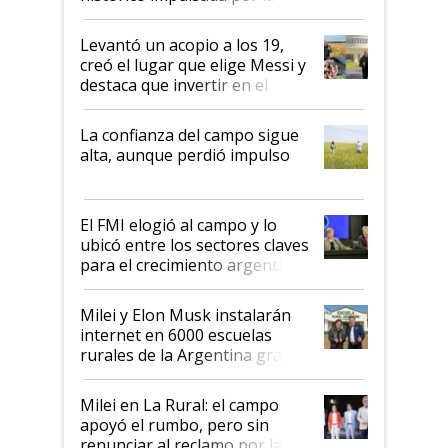
cosecha y las exportaciones
Levantó un acopio a los 19,
creó el lugar que elige Messi y
destaca que invertir en el
kirchnerismo era como "darle
plata a un hijo para droga":
La confianza del campo sigue
Juan Félix Rossetti, el libertario
alta, aunque perdió impulso
que de una dura crisis salió
más fuerte y apuesta al cambio
de Milei
El FMI elogió al campo y lo
ubicó entre los sectores claves
para el crecimiento argentino
Milei y Elon Musk instalarán
internet en 6000 escuelas
rurales de la Argentina gracias
a un acuerdo con Starlink
Milei en La Rural: el campo
apoyó el rumbo, pero sin
renunciar al reclamo por las