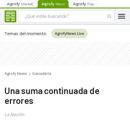
Agrofy
Market
Agrofy
News
Agrofy
Pay
Temas del momento
:
AgrofyNews Live
Agrofy News
Ganadería
Una suma continuada de
errores
La Nación