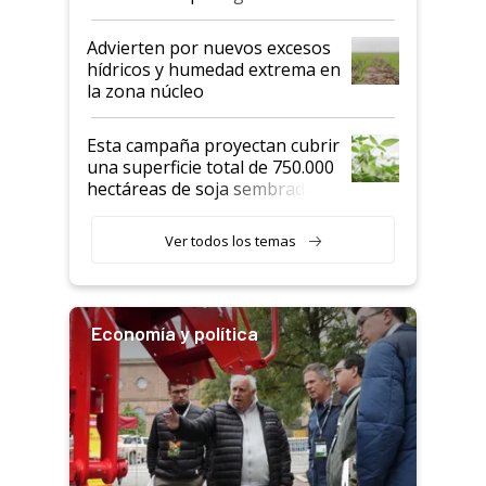
"Estoy muy impresionado"
Advierten por nuevos excesos
hídricos y humedad extrema en
la zona núcleo
Esta campaña proyectan cubrir
una superficie total de 750.000
hectáreas de soja sembradas
con una nueva generación de
variedades que marcan un
Ver todos los temas
salto tecnológico en genética y
rendimiento
Economía y política