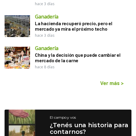
hace 3 días
Ganadería
La hacienda recuperó precio, pero el
mercado ya mira el próximo techo
hace 3 días
Ganadería
China y la decisión que puede cambiar el
mercado de la carne
hace 8 días
Ver más
>
El campo y vos
¿Tenés una historia para
contarnos?