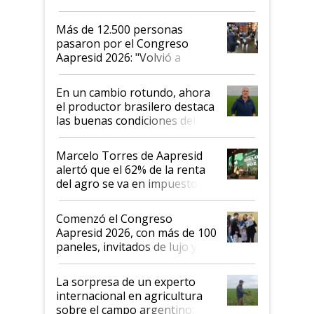
impresionó mucho"
Más de 12.500 personas
pasaron por el Congreso
Aapresid 2026: "Volvió a
demostrar que hablar del
suelo es hablar de todo el
En un cambio rotundo, ahora
sistema productivo"
el productor brasilero destaca
las buenas condiciones del
agro argentino para invertir:
"Los veo más motivados"
Marcelo Torres de Aapresid
alertó que el 62% de la renta
del agro se va en impuestos:
"No es bueno que en
Argentina se sigan discutiendo
Comenzó el Congreso
las mismas cosas de hace 50
Aapresid 2026, con más de 100
años"
paneles, invitados de lujo y
todas las tendencias
La sorpresa de un experto
internacional en agricultura
sobre el campo argentino: