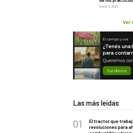
hace 5 días
Ver
El campo y vos
¿Tenés una h
para contar
Queremos con
Escribinos
Las más leídas
El tractor que trabaj
revoluciones para a
combustible y tiene