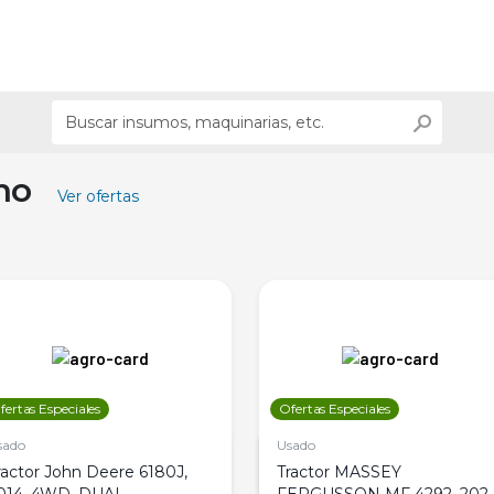
ino
Ver ofertas
fertas Especiales
Ofertas Especiales
sado
Usado
ractor John Deere 6180J,
Tractor MASSEY
014, 4WD, DUAL
FERGUSSON MF 4292, 2020