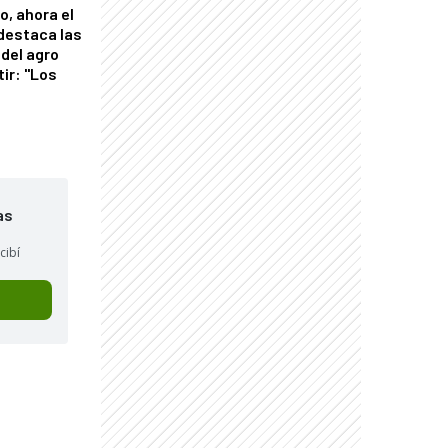
o, ahora el
 destaca las
del agro
tir: "Los
"
as
cibí