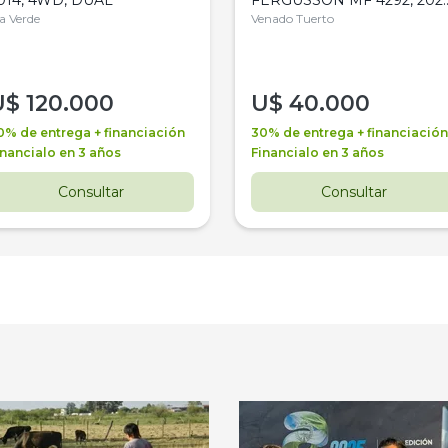
la Verde
4WD, PATON
Venado Tuerto
U$
120.000
U$
40.000
0% de entrega + financiación
30% de entrega + financiación
inancialo en 3 años
Financialo en 3 años
Consultar
Consultar