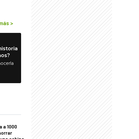
 más
>
istoria
nos?
ocerla
a a 1000
horrar
 una cabina