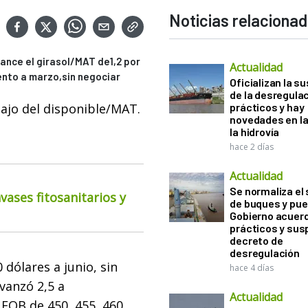
Noticias relaciona
vance el girasol/MAT de1,2 por
Actualidad
ciento a marzo,sin negociar
Oficializan la s
de la desregula
bajo del disponible/MAT.
prácticos y hay
novedades en la
la hidrovía
hace 2 días
Actualidad
Se normaliza el 
ases fitosanitarios y
de buques y pue
Gobierno acuerd
prácticos y sus
decreto de
desregulación
 dólares a junio, sin
hace 4 días
vanzó 2,5 a
Actualidad
FOB de 450, 455, 460,