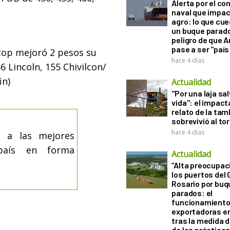
Alerta por el con
naval que impac
agro: lo que cu
un buque parado
peligro de que 
pase a ser "país
 top mejoró 2 pesos su
hace 4 días
6 Lincoln, 155 Chivilcon/
in)
Actualidad
"Por una laja sa
vida": el impac
relato de la ta
sobrevivió al to
hace 4 días
s a las mejores
país en forma
Actualidad
“Alta preocupac
los puertos del 
Rosario por bu
parados: el
funcionamiento 
exportadoras e
tras la medida 
de los práctico