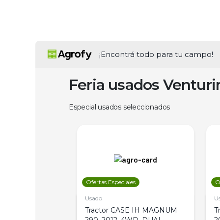
¡Encontrá todo para tu campo!
Feria usados Ventur
Especial usados seleccionados
les
Ofertas Especiales
O
Usado
U
a Metalfor 7040,
Tractor CASE IH MAGNUM
T
Bot 32 Mts
290, 2012, 4WD, DUAL
2