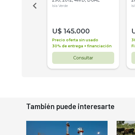
Isla Verde
Is
000
U$
145.000
a + financiación
Precio oferta sin usado
3
 4 años
30% de entrega + financiación
F
nsultar
Consultar
También puede interesarte