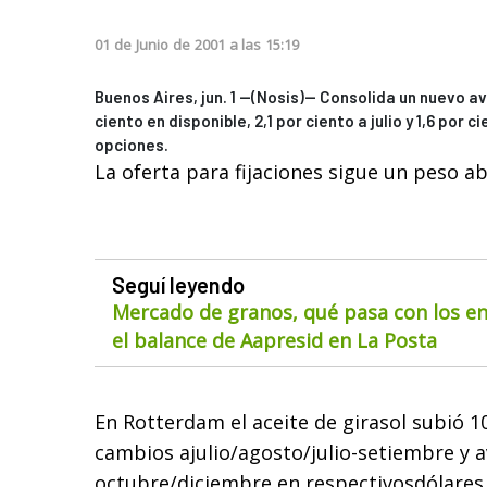
01
de
Junio
de
2001
a las
15:19
Buenos Aires, jun. 1 --(Nosis)-- Consolida un nuevo a
ciento en disponible, 2,1 por ciento a julio y 1,6 por 
opciones.
La oferta para fijaciones sigue un peso a
Seguí leyendo
Mercado de granos, qué pasa con los env
el balance de Aapresid en La Posta
En Rotterdam el aceite de girasol subió 10
cambios ajulio/agosto/julio-setiembre y a
octubre/diciembre en respectivosdólares 