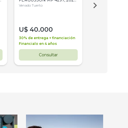
4WD, PATON
Venado Tuerto
Venado Tuerto
U$
40.000
U$
30.000
30% de entrega + financiación
30% de entrega + 
Financialo en 4 años
Financialo en 3 a
Consultar
Consul