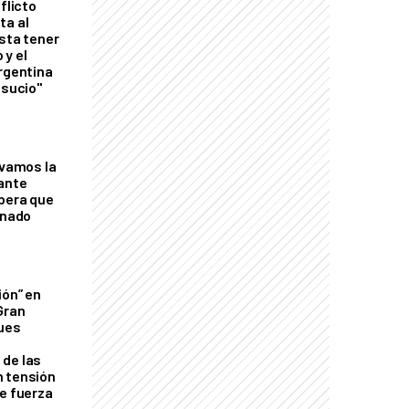
flicto
ta al
esta tener
 y el
Argentina
 sucio"
lvamos la
tante
mbera que
rnado
ión” en
Gran
ques
de las
n tensión
de fuerza
s