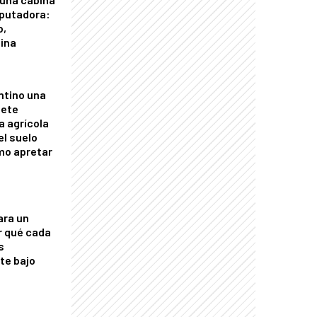
putadora:
o,
tina
ntino una
mete
a agrícola
el suelo
mo apretar
ara un
r qué cada
s
nte bajo