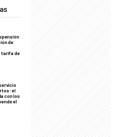
das
uspensión
ción de
 tarifa de
servicio
rtos: el
a con los
pende el