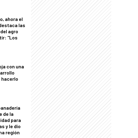
o, ahora el
 destaca las
del agro
tir: "Los
"
oja con una
arrollo
 hacerlo
panadería
e de la
idad para
s y le dio
una región