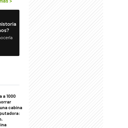
 más
>
istoria
nos?
ocerla
a a 1000
horrar
 una cabina
putadora:
o,
tina