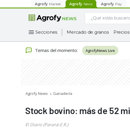
Agrofy
Market
Agrofy
News
Agrofy
Pay
Secciones
Mercado de granos
Precios
Temas del momento
:
AgrofyNews Live
Agrofy News
Ganadería
Stock bovino: más de 52 m
El Diario (Paraná-E.R.)