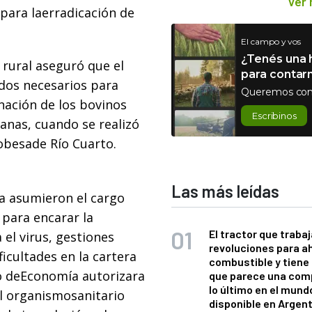
Ver
para laerradicación de
El campo y vos
¿Tenés una h
 rural aseguró que el
para contar
dos necesarios para
Queremos con
unación de los bovinos
Escribinos
anas, cuando se realizó
dobesade Río Cuarto.
Las más leídas
sa asumieron el cargo
para encarar la
El tractor que trabaj
el virus, gestiones
revoluciones para a
icultades en la cartera
combustible y tiene
io deEconomía autorizara
que parece una com
lo último en el mund
al organismosanitario
disponible en Argen