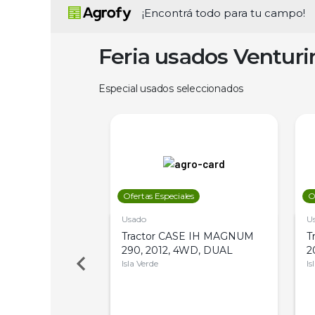
¡Encontrá todo para tu campo!
Feria usados Ventur
Especial usados seleccionados
les
Ofertas Especiales
O
Usado
U
a Metalfor 7040,
Tractor CASE IH MAGNUM
T
Bot 32 Mts
290, 2012, 4WD, DUAL
2
Isla Verde
Is