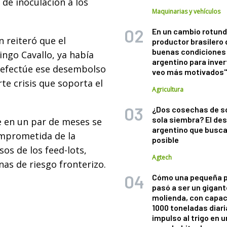
de inoculación a los
Maquinarias y vehículos
En un cambio rotund
n reiteró que el
productor brasilero
buenas condiciones 
ngo Cavallo, ya había
argentino para inver
e efectúe ese desembolso
veo más motivados
te crisis que soporta el
Agricultura
¿Dos cosechas de s
sola siembra? El des
e en un par de meses se
argentino que busca
omprometida de la
posible
os de los feed-lots,
Agtech
nas de riesgo fronterizo.
Cómo una pequeña 
pasó a ser un gigant
molienda, con capac
1000 toneladas diaria
impulso al trigo en 