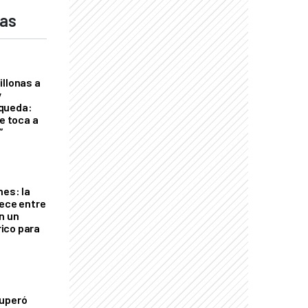
das
illonas a
y
queda:
le toca a
”
nes: la
rece entre
n un
ico para
cuperó