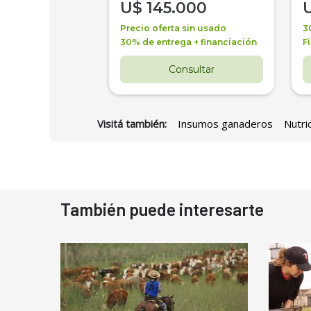
000
U$
145.000
a + financiación
Precio oferta sin usado
3
 4 años
30% de entrega + financiación
F
nsultar
Consultar
Visitá también:
Insumos ganaderos
Nutri
También puede interesarte