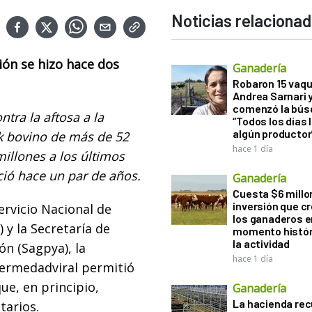
Noticias relaciona
ón se hizo hace dos
Ganadería
Robaron 15 vaqu
Andrea Sarnari 
comenzó la bús
ntra la aftosa a la
“Todos los días 
algún productor
ck bovino de más de 52
hace 1 día
millones a los últimos
ió hace un par de años.
Ganadería
Cuesta $6 millo
inversión que c
ervicio Nacional de
los ganaderos e
 y la Secretaría de
momento histór
la actividad
ón (Sagpya), la
hace 1 día
fermedadviral permitió
ue, en principio,
Ganadería
La hacienda re
tarios.