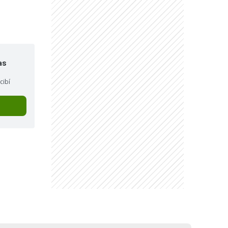
as
cibí