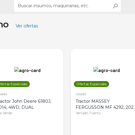
ino
Ver ofertas
fertas Especiales
Ofertas Especiales
sado
Usado
ractor John Deere 6180J,
Tractor MASSEY
014, 4WD, DUAL
FERGUSSON MF 4292, 2020
la Verde
4WD, PATON
Venado Tuerto