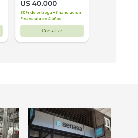
U$
40.000
U$
30.000
30% de entrega + financiación
30% de entrega + 
Financialo en 4 años
Financialo en 3 a
Consultar
Consul