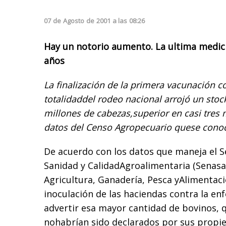
07
de
Agosto
de
2001
a las
08:26
Hay un notorio aumento. La ultima medici
años
La finalización de la primera vacunación co
totalidaddel rodeo nacional arrojó un sto
millones de cabezas,superior en casi tres 
datos del Censo Agropecuario quese conoc
De acuerdo con los datos que maneja el S
Sanidad y CalidadAgroalimentaria (Senasa)
Agricultura, Ganadería, Pesca yAlimentaci
inoculación de las haciendas contra la en
advertir esa mayor cantidad de bovinos, q
nohabrían sido declarados por sus propie