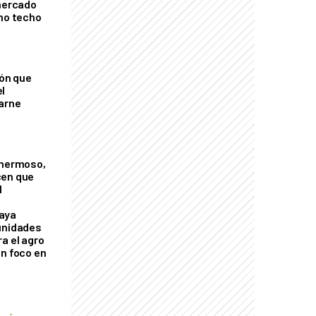
 mercado
imo techo
ión que
l
arne
 hermoso,
cen que
l
aya
unidades
a el agro
on foco en