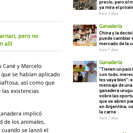
precio, pero el
ya mira el próx
hace 2 días
Ganadería
China y la decis
arnari, pero no
puede cambiar e
 allí
mercado de la c
hace 7 días
Ganadería
o Cané y Marcelo
"Tienen un país
que se habían aplicado
con todo, mere
les vaya bien": e
iaftosa, así como que
mensaje de una
las existencias
ganadera urugu
sobre las oport
que se abren par
en Argentina, c
la carne
ganadera implicó
hace 7 días
d de los animales,
 cuando se lanzó el