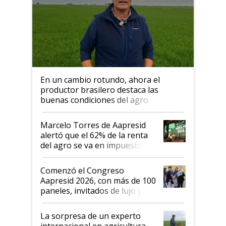
En un cambio rotundo, ahora el
productor brasilero destaca las
buenas condiciones del agro
argentino para invertir: "Los veo
más motivados"
Marcelo Torres de Aapresid
alertó que el 62% de la renta
del agro se va en impuestos:
"No es bueno que en
Argentina se sigan discutiendo
Comenzó el Congreso
las mismas cosas de hace 50
Aapresid 2026, con más de 100
años"
paneles, invitados de lujo y
todas las tendencias
La sorpresa de un experto
internacional en agricultura