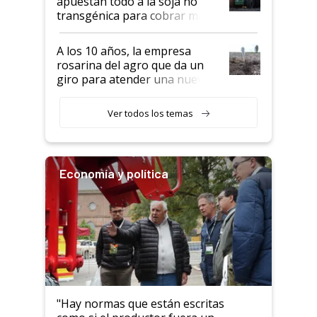
apuestan todo a la soja no
transgénica para cobrar más
por tonelada: compraron un
semillero
A los 10 años, la empresa
rosarina del agro que da un
giro para atender una nueva
etapa en el agro
Ver todos los temas
Economía y política
"Hay normas que están escritas