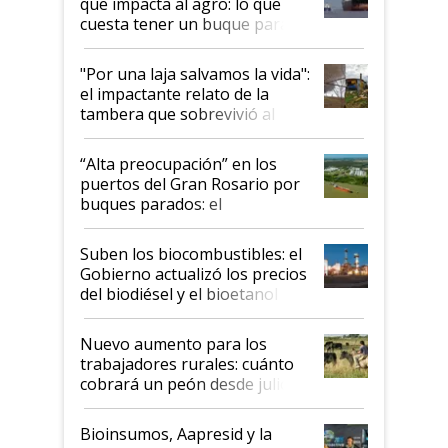
que impacta al agro: lo que
cuesta tener un buque parado
y el peligro de que Argentina
pase a ser "país sucio"
"Por una laja salvamos la vida":
el impactante relato de la
tambera que sobrevivió al
tornado
“Alta preocupación” en los
puertos del Gran Rosario por
buques parados: el
funcionamiento de las
exportadoras en tensión tras
Suben los biocombustibles: el
la medida de fuerza de los
Gobierno actualizó los precios
prácticos
del biodiésel y el bioetanol
Nuevo aumento para los
trabajadores rurales: cuánto
cobrará un peón desde julio
Bioinsumos, Aapresid y la