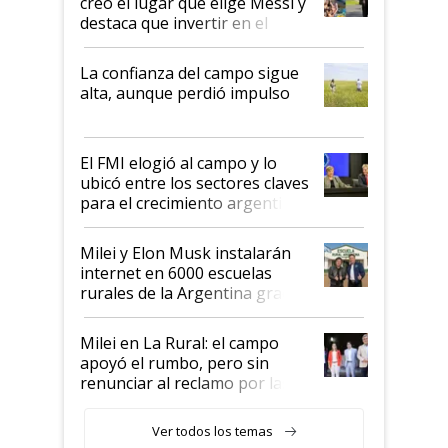
creó el lugar que elige Messi y
destaca que invertir en el
kirchnerismo era como "darle
plata a un hijo para droga":
La confianza del campo sigue
Juan Félix Rossetti, el libertario
alta, aunque perdió impulso
que de una dura crisis salió
más fuerte y apuesta al cambio
de Milei
El FMI elogió al campo y lo
ubicó entre los sectores claves
para el crecimiento argentino
Milei y Elon Musk instalarán
internet en 6000 escuelas
rurales de la Argentina gracias
a un acuerdo con Starlink
Milei en La Rural: el campo
apoyó el rumbo, pero sin
renunciar al reclamo por las
retenciones
Ver todos los temas