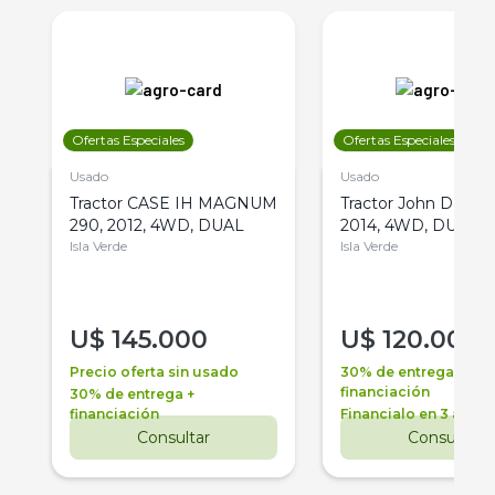
Ofertas Especiales
Ofertas Especiales
Usado
Usado
Tractor CASE IH MAGNUM
Tractor John Deere 
290, 2012, 4WD, DUAL
2014, 4WD, DUAL
Isla Verde
Isla Verde
U$
145.000
U$
120.000
Precio oferta sin usado
30% de entrega +
financiación
30% de entrega +
financiación
Financialo en 3 años
Consultar
Consultar