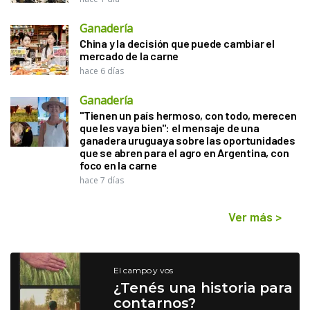
Ganadería
China y la decisión que puede cambiar el
mercado de la carne
hace 6 días
Ganadería
"Tienen un país hermoso, con todo, merecen
que les vaya bien": el mensaje de una
ganadera uruguaya sobre las oportunidades
que se abren para el agro en Argentina, con
foco en la carne
hace 7 días
Ver más
>
El campo y vos
¿Tenés una historia para
contarnos?