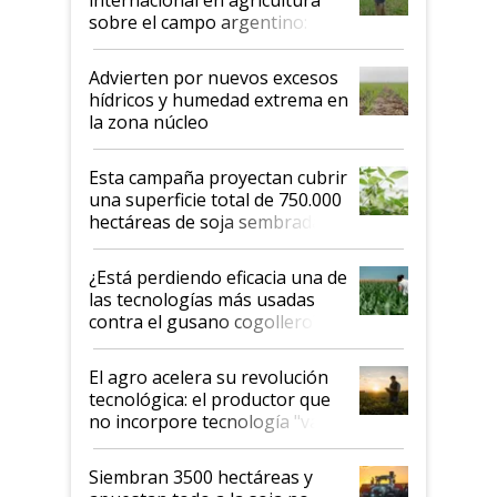
sobre el campo argentino:
"Estoy muy impresionado"
Advierten por nuevos excesos
hídricos y humedad extrema en
la zona núcleo
Esta campaña proyectan cubrir
una superficie total de 750.000
hectáreas de soja sembradas
con una nueva generación de
variedades que marcan un
¿Está perdiendo eficacia una de
salto tecnológico en genética y
las tecnologías más usadas
rendimiento
contra el gusano cogollero? El
desafío de una tecnología clave
El agro acelera su revolución
tecnológica: el productor que
no incorpore tecnología "va a
perder el tren"
Siembran 3500 hectáreas y