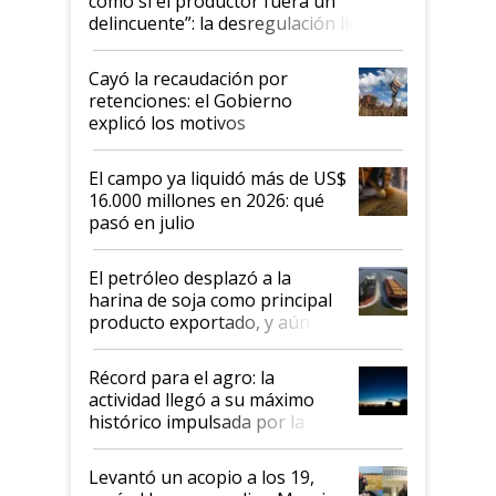
como si el productor fuera un
delincuente”: la desregulación llegó
al Congreso Aapresid y hasta se
habló del financiamiento al IPCVA
Cayó la recaudación por
retenciones: el Gobierno
explicó los motivos
El campo ya liquidó más de US$
16.000 millones en 2026: qué
pasó en julio
El petróleo desplazó a la
harina de soja como principal
producto exportado, y aún así
el agro aportó casi seis de cada
diez dólares y sostuvo el
Récord para el agro: la
liderazgo en un semestre
actividad llegó a su máximo
récord
histórico impulsada por la
cosecha y las exportaciones
Levantó un acopio a los 19,