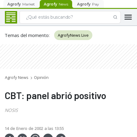
Agrofy
Market
Agrofy
News
Agrofy
Pay
Temas del momento
:
AgrofyNews Live
Agrofy News
Opinión
CBT: panel abrió positivo
NOSIS
14
de
Enero
de
2002
a las
13:55