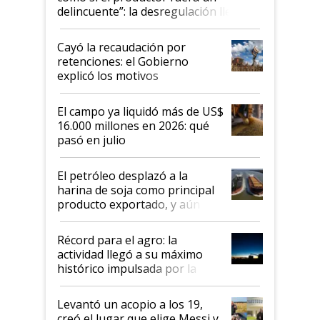
delincuente”: la desregulación llegó
al Congreso Aapresid y hasta se
habló del financiamiento al IPCVA
Cayó la recaudación por
retenciones: el Gobierno
explicó los motivos
El campo ya liquidó más de US$
16.000 millones en 2026: qué
pasó en julio
El petróleo desplazó a la
harina de soja como principal
producto exportado, y aún así
el agro aportó casi seis de cada
diez dólares y sostuvo el
Récord para el agro: la
liderazgo en un semestre
actividad llegó a su máximo
récord
histórico impulsada por la
cosecha y las exportaciones
Levantó un acopio a los 19,
creó el lugar que elige Messi y