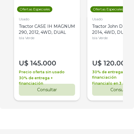
Ofertas Especiales
Ofertas Especiales
Usado
Usado
Tractor CASE IH MAGNUM
Tractor John Deere 
290, 2012, 4WD, DUAL
2014, 4WD, DUAL
Isla Verde
Isla Verde
U$
145.000
U$
120.000
Precio oferta sin usado
30% de entrega +
financiación
30% de entrega +
financiación
Financialo en 3 años
Consultar
Consultar