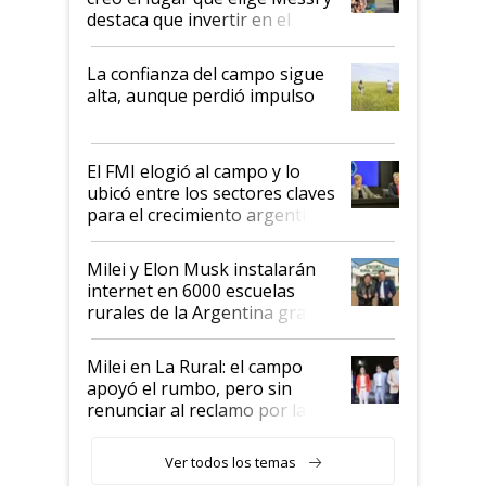
destaca que invertir en el
kirchnerismo era como "darle
plata a un hijo para droga":
La confianza del campo sigue
Juan Félix Rossetti, el libertario
alta, aunque perdió impulso
que de una dura crisis salió
más fuerte y apuesta al cambio
de Milei
El FMI elogió al campo y lo
ubicó entre los sectores claves
para el crecimiento argentino
Milei y Elon Musk instalarán
internet en 6000 escuelas
rurales de la Argentina gracias
a un acuerdo con Starlink
Milei en La Rural: el campo
apoyó el rumbo, pero sin
renunciar al reclamo por las
retenciones
Ver todos los temas