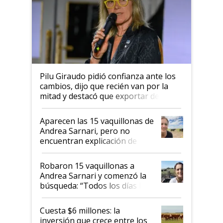
Pilu Giraudo pidió confianza ante los
cambios, dijo que recién van por la
mitad y destacó que exportar dejó de
ser "para unos pocos": "Tenemos un
mandato muy claro del gobierno
Aparecen las 15 vaquillonas de
nacional"
Andrea Sarnari, pero no
encuentran explicación de
cómo llegaron allí
Robaron 15 vaquillonas a
Andrea Sarnari y comenzó la
búsqueda: “Todos los días le
toca a algún productor”
Cuesta $6 millones: la
inversión que crece entre los