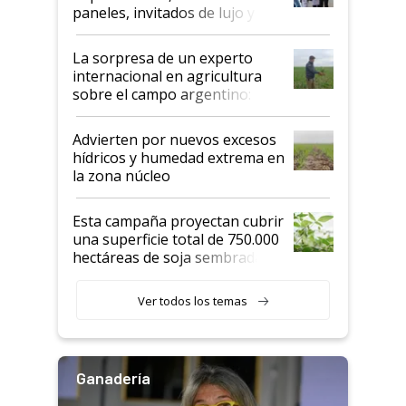
años"
paneles, invitados de lujo y
todas las tendencias
La sorpresa de un experto
internacional en agricultura
sobre el campo argentino:
"Estoy muy impresionado"
Advierten por nuevos excesos
hídricos y humedad extrema en
la zona núcleo
Esta campaña proyectan cubrir
una superficie total de 750.000
hectáreas de soja sembradas
con una nueva generación de
variedades que marcan un
Ver todos los temas
salto tecnológico en genética y
rendimiento
Ganadería