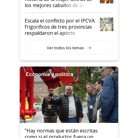
los mejores caballos de la
Argentina y los mitos que
todavía hacen sufrir a estos
Escala el conflicto por el IPCVA:
animales: "Mientras me
frigoríficos de tres provincias
descalificaban, yo seguí
respaldaron el aporte
haciendo currículum"
obligatorio
Ver todos los temas
Economía y política
"Hay normas que están escritas
como si el productor fuera un