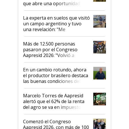
que abre una oportunidad en
el lote
La experta en suelos que visitó
un campo argentino y tuvo
una revelación: "Me
impresionó mucho"
Más de 12.500 personas
pasaron por el Congreso
Aapresid 2026: "Volvió a
demostrar que hablar del
suelo es hablar de todo el
En un cambio rotundo, ahora
sistema productivo"
el productor brasilero destaca
las buenas condiciones del
agro argentino para invertir:
"Los veo más motivados"
Marcelo Torres de Aapresid
alertó que el 62% de la renta
del agro se va en impuestos:
"No es bueno que en
Argentina se sigan discutiendo
Comenzó el Congreso
las mismas cosas de hace 50
Aapresid 2026, con más de 100