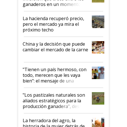
ganaderos en un momento
histórico para la actividad
La hacienda recuperó precio,
pero el mercado ya mira el
próximo techo
China y la decisión que puede
cambiar el mercado de la carne
"Tienen un país hermoso, con
todo, merecen que les vaya
bien": el mensaje de una
ganadera uruguaya sobre las
oportunidades que se abren
"Los pastizales naturales son
para el agro en Argentina, con
aliados estratégicos para la
foco en la carne
producción ganadera", destaca
la iniciativa que ya reúne a 46
establecimientos en Argentina
La herradora del agro, la
historia de la mujer detrás de