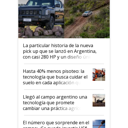
La particular historia de la nueva
pick up que se lanzó en Argentina,
con casi 280 HP y un diseño único: a
cuánto se vende
Hasta 40% menos pisoteo: la
tecnología que busca cuidar el
suelo en cada aplicación que
llevó Jacto al Congreso
Aapresid 2026
Llegó al campo argentino una
tecnología que promete
cambiar una práctica agrícola
clave: ¿Y si analizar el suelo
fuera tan simple como apretar
El número que sorprende en el
un botón?