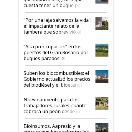
cuesta tener un buque parado
y el peligro de que Argentina
pase a ser "país sucio"
"Por una laja salvamos la vida":
el impactante relato de la
tambera que sobrevivió al
tornado
“Alta preocupación” en los
puertos del Gran Rosario por
buques parados: el
funcionamiento de las
exportadoras en tensión tras
Suben los biocombustibles: el
la medida de fuerza de los
Gobierno actualizó los precios
prácticos
del biodiésel y el bioetanol
Nuevo aumento para los
trabajadores rurales: cuánto
cobrará un peón desde julio
Bioinsumos, Aapresid y la
startup que hace rebrotar los