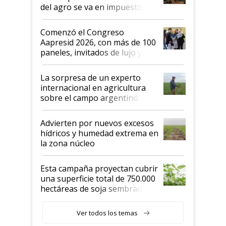
del agro se va en impuestos:
"No es bueno que en
Argentina se sigan discutiendo
Comenzó el Congreso
las mismas cosas de hace 50
Aapresid 2026, con más de 100
años"
paneles, invitados de lujo y
todas las tendencias
La sorpresa de un experto
internacional en agricultura
sobre el campo argentino:
"Estoy muy impresionado"
Advierten por nuevos excesos
hídricos y humedad extrema en
la zona núcleo
Esta campaña proyectan cubrir
una superficie total de 750.000
hectáreas de soja sembradas
con una nueva generación de
variedades que marcan un
Ver todos los temas
salto tecnológico en genética y