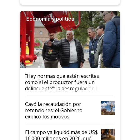
rendimiento
Economía y política
"Hay normas que están escritas
como si el productor fuera un
delincuente”: la desregulación llegó
al Congreso Aapresid y hasta se
habló del financiamiento al IPCVA
Cayó la recaudación por
retenciones: el Gobierno
explicó los motivos
El campo ya liquidó más de US$
16.000 millones en 2026: qué