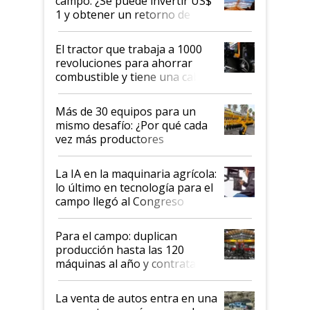
campo: ¿Se puede invertir US$
1 y obtener un retorno de
hasta US$ 10 en agricultura?
El tractor que trabaja a 1000
revoluciones para ahorrar
combustible y tiene una cabina
que parece una computadora:
lo último en el mundo,
Más de 30 equipos para un
disponible en Argentina
mismo desafío: ¿Por qué cada
vez más productores
incorporan fertilizante bajo
tierra?
La IA en la maquinaria agrícola:
lo último en tecnología para el
campo llegó al Congreso
Aapresid 2026
Para el campo: duplican
producción hasta las 120
máquinas al año y contratan
especialistas de la industria
automotriz para lograrlo
La venta de autos entra en una