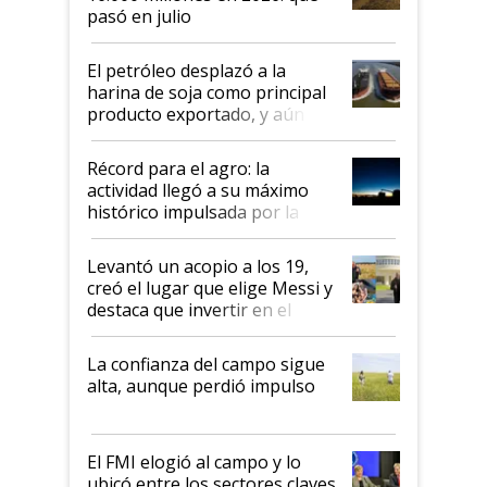
pasó en julio
El petróleo desplazó a la
harina de soja como principal
producto exportado, y aún así
el agro aportó casi seis de cada
diez dólares y sostuvo el
Récord para el agro: la
liderazgo en un semestre
actividad llegó a su máximo
récord
histórico impulsada por la
cosecha y las exportaciones
Levantó un acopio a los 19,
creó el lugar que elige Messi y
destaca que invertir en el
kirchnerismo era como "darle
plata a un hijo para droga":
La confianza del campo sigue
Juan Félix Rossetti, el libertario
alta, aunque perdió impulso
que de una dura crisis salió
más fuerte y apuesta al cambio
de Milei
El FMI elogió al campo y lo
ubicó entre los sectores claves