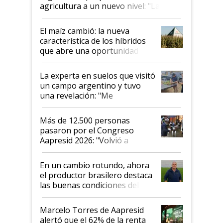
agricultura a un nuevo nivel: "Las
posibilidades de crecimiento son
infinitas"
El maíz cambió: la nueva
característica de los híbridos
que abre una oportunidad en
el lote
La experta en suelos que visitó
un campo argentino y tuvo
una revelación: "Me
impresionó mucho"
Más de 12.500 personas
pasaron por el Congreso
Aapresid 2026: "Volvió a
demostrar que hablar del
suelo es hablar de todo el
En un cambio rotundo, ahora
sistema productivo"
el productor brasilero destaca
las buenas condiciones del
agro argentino para invertir:
"Los veo más motivados"
Marcelo Torres de Aapresid
alertó que el 62% de la renta