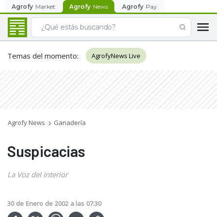
Agrofy
Market
Agrofy
News
Agrofy
Pay
Temas del momento
:
AgrofyNews Live
Agrofy News
Ganadería
Suspicacias
La Voz del Interior
30
de
Enero
de
2002
a las
07:30