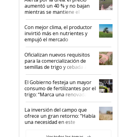
aumentó un 40 % y no bajan
mientras se mantiene el
conflicto en Medio Oriente
Con mejor clima, el productor
invirtió más en nutrientes y
empujó el mercado
Oficializan nuevos requisitos
para la comercialización de
semillas de trigo y cebada a
granel
El Gobierno festeja un mayor
consumo de fertilizantes por el
trigo: “Marca una renovada
confianza de los productores”
La inversión del campo que
ofrece un gran retorno: "Había
una necesidad en este
segmento"
Ver todos los temas