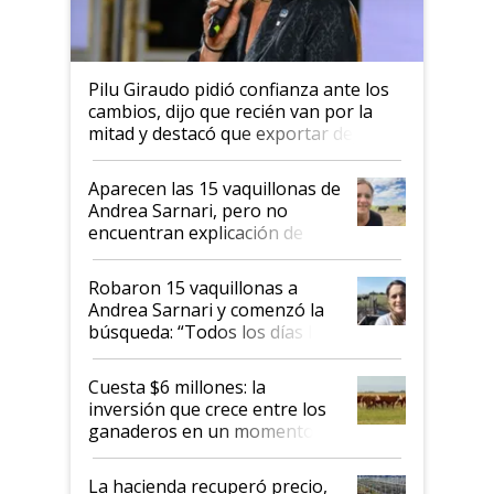
Pilu Giraudo pidió confianza ante los
cambios, dijo que recién van por la
mitad y destacó que exportar dejó de
ser "para unos pocos": "Tenemos un
mandato muy claro del gobierno
Aparecen las 15 vaquillonas de
nacional"
Andrea Sarnari, pero no
encuentran explicación de
cómo llegaron allí
Robaron 15 vaquillonas a
Andrea Sarnari y comenzó la
búsqueda: “Todos los días le
toca a algún productor”
Cuesta $6 millones: la
inversión que crece entre los
ganaderos en un momento
histórico para la actividad
La hacienda recuperó precio,