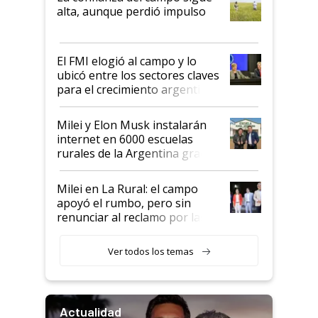
Juan Félix Rossetti, el libertario
alta, aunque perdió impulso
que de una dura crisis salió
más fuerte y apuesta al cambio
de Milei
El FMI elogió al campo y lo
ubicó entre los sectores claves
para el crecimiento argentino
Milei y Elon Musk instalarán
internet en 6000 escuelas
rurales de la Argentina gracias
a un acuerdo con Starlink
Milei en La Rural: el campo
apoyó el rumbo, pero sin
renunciar al reclamo por las
retenciones
Ver todos los temas
Actualidad