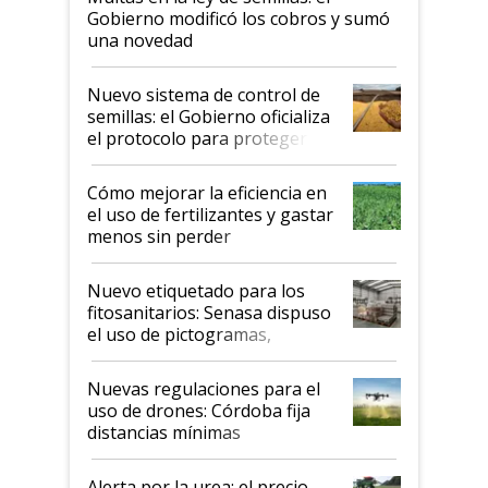
Gobierno modificó los cobros y sumó
una novedad
Nuevo sistema de control de
semillas: el Gobierno oficializa
el protocolo para proteger la
propiedad intelectual
Cómo mejorar la eficiencia en
el uso de fertilizantes y gastar
menos sin perder
productividad en la campaña
fina
Nuevo etiquetado para los
fitosanitarios: Senasa dispuso
el uso de pictogramas,
palabras de advertencia e
indicaciones
Nuevas regulaciones para el
uso de drones: Córdoba fija
distancias mínimas
Alerta por la urea: el precio