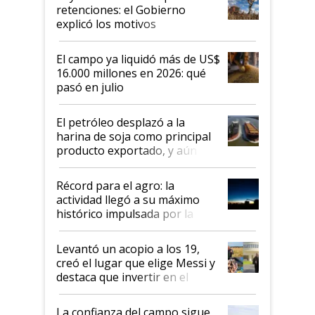
retenciones: el Gobierno
explicó los motivos
El campo ya liquidó más de US$
16.000 millones en 2026: qué
pasó en julio
El petróleo desplazó a la
harina de soja como principal
producto exportado, y aún así
el agro aportó casi seis de cada
diez dólares y sostuvo el
Récord para el agro: la
liderazgo en un semestre
actividad llegó a su máximo
récord
histórico impulsada por la
cosecha y las exportaciones
Levantó un acopio a los 19,
creó el lugar que elige Messi y
destaca que invertir en el
kirchnerismo era como "darle
plata a un hijo para droga":
La confianza del campo sigue