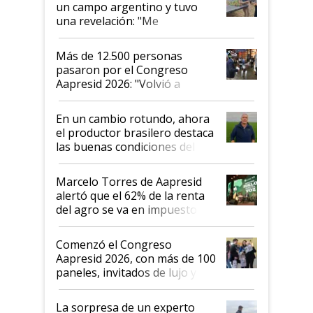
un campo argentino y tuvo
una revelación: "Me
impresionó mucho"
Más de 12.500 personas
pasaron por el Congreso
Aapresid 2026: "Volvió a
demostrar que hablar del
suelo es hablar de todo el
En un cambio rotundo, ahora
sistema productivo"
el productor brasilero destaca
las buenas condiciones del
agro argentino para invertir:
"Los veo más motivados"
Marcelo Torres de Aapresid
alertó que el 62% de la renta
del agro se va en impuestos:
"No es bueno que en
Argentina se sigan discutiendo
Comenzó el Congreso
las mismas cosas de hace 50
Aapresid 2026, con más de 100
años"
paneles, invitados de lujo y
todas las tendencias
La sorpresa de un experto