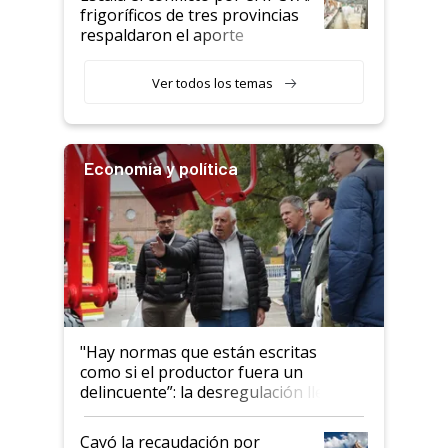
animales: "Mientras me
frigoríficos de tres provincias
descalificaban, yo seguí
respaldaron el aporte
haciendo currículum"
obligatorio
Ver todos los temas
Economía y política
"Hay normas que están escritas
como si el productor fuera un
delincuente”: la desregulación llegó
al Congreso Aapresid y hasta se
habló del financiamiento al IPCVA
Cayó la recaudación por