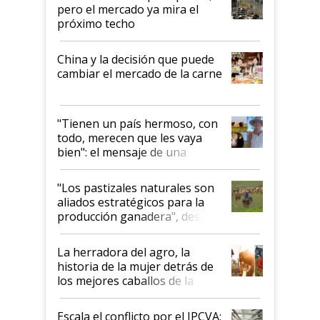
pero el mercado ya mira el
próximo techo
China y la decisión que puede
cambiar el mercado de la carne
"Tienen un país hermoso, con
todo, merecen que les vaya
bien": el mensaje de una
ganadera uruguaya sobre las
oportunidades que se abren
"Los pastizales naturales son
para el agro en Argentina, con
aliados estratégicos para la
foco en la carne
producción ganadera", destaca
la iniciativa que ya reúne a 46
establecimientos en Argentina
La herradora del agro, la
historia de la mujer detrás de
los mejores caballos de la
Argentina y los mitos que
todavía hacen sufrir a estos
Escala el conflicto por el IPCVA: