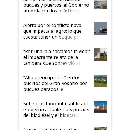
buques y puertos: el Gobierno
acuerda con los prácticos y
suspende el decreto de
desregulación
Alerta por el conflicto naval
que impacta al agro: lo que
cuesta tener un buque parado
y el peligro de que Argentina
pase a ser "país sucio"
"Por una laja salvamos la vida":
el impactante relato de la
tambera que sobrevivió al
tornado
“Alta preocupación” en los
puertos del Gran Rosario por
buques parados: el
funcionamiento de las
exportadoras en tensión tras
Suben los biocombustibles: el
la medida de fuerza de los
Gobierno actualizó los precios
prácticos
del biodiésel y el bioetanol
Nuevo aumento para los