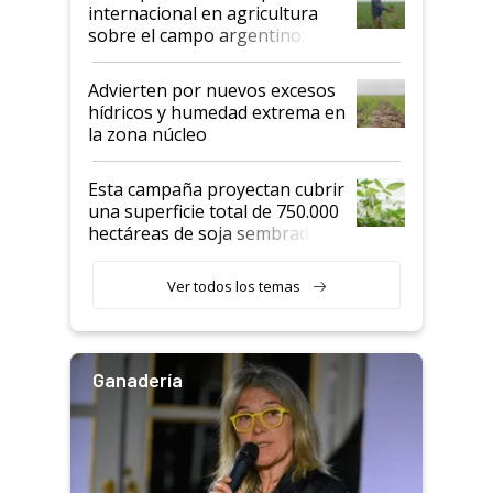
internacional en agricultura
sobre el campo argentino:
"Estoy muy impresionado"
Advierten por nuevos excesos
hídricos y humedad extrema en
la zona núcleo
Esta campaña proyectan cubrir
una superficie total de 750.000
hectáreas de soja sembradas
con una nueva generación de
variedades que marcan un
Ver todos los temas
salto tecnológico en genética y
rendimiento
Ganadería