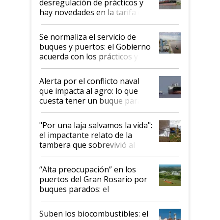
desregulación de prácticos y
hay novedades en la tarifa de
la hidrovía
Se normaliza el servicio de
buques y puertos: el Gobierno
acuerda con los prácticos y
suspende el decreto de
desregulación
Alerta por el conflicto naval
que impacta al agro: lo que
cuesta tener un buque parado
y el peligro de que Argentina
pase a ser "país sucio"
"Por una laja salvamos la vida":
el impactante relato de la
tambera que sobrevivió al
tornado
“Alta preocupación” en los
puertos del Gran Rosario por
buques parados: el
funcionamiento de las
exportadoras en tensión tras
Suben los biocombustibles: el
la medida de fuerza de los