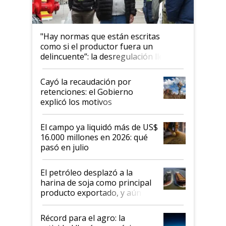
"Hay normas que están escritas
como si el productor fuera un
delincuente”: la desregulación llegó
al Congreso Aapresid y hasta se
habló del financiamiento al IPCVA
Cayó la recaudación por
retenciones: el Gobierno
explicó los motivos
El campo ya liquidó más de US$
16.000 millones en 2026: qué
pasó en julio
El petróleo desplazó a la
harina de soja como principal
producto exportado, y aún así
el agro aportó casi seis de cada
diez dólares y sostuvo el
Récord para el agro: la
liderazgo en un semestre