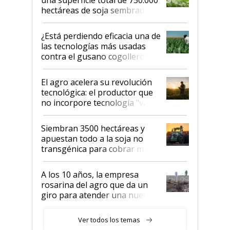
hectáreas de soja sembradas
con una nueva generación de
variedades que marcan un
¿Está perdiendo eficacia una de
salto tecnológico en genética y
las tecnologías más usadas
rendimiento
contra el gusano cogollero? El
desafío de una tecnología clave
El agro acelera su revolución
tecnológica: el productor que
no incorpore tecnología "va a
perder el tren"
Siembran 3500 hectáreas y
apuestan todo a la soja no
transgénica para cobrar más
por tonelada: compraron un
semillero
A los 10 años, la empresa
rosarina del agro que da un
giro para atender una nueva
etapa en el agro
Ver todos los temas