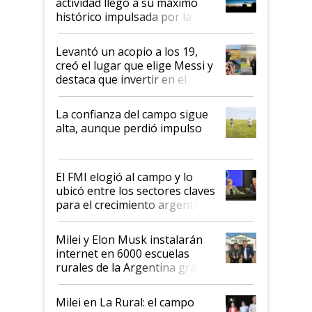
actividad llegó a su máximo
récord
histórico impulsada por la
cosecha y las exportaciones
Levantó un acopio a los 19,
creó el lugar que elige Messi y
destaca que invertir en el
kirchnerismo era como "darle
plata a un hijo para droga":
La confianza del campo sigue
Juan Félix Rossetti, el libertario
alta, aunque perdió impulso
que de una dura crisis salió
más fuerte y apuesta al cambio
de Milei
El FMI elogió al campo y lo
ubicó entre los sectores claves
para el crecimiento argentino
Milei y Elon Musk instalarán
internet en 6000 escuelas
rurales de la Argentina gracias
a un acuerdo con Starlink
Milei en La Rural: el campo