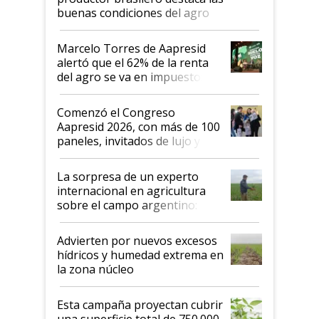
buenas condiciones del agro
argentino para invertir: "Los veo
más motivados"
Marcelo Torres de Aapresid
alertó que el 62% de la renta
del agro se va en impuestos:
"No es bueno que en
Argentina se sigan discutiendo
Comenzó el Congreso
las mismas cosas de hace 50
Aapresid 2026, con más de 100
años"
paneles, invitados de lujo y
todas las tendencias
La sorpresa de un experto
internacional en agricultura
sobre el campo argentino:
"Estoy muy impresionado"
Advierten por nuevos excesos
hídricos y humedad extrema en
la zona núcleo
Esta campaña proyectan cubrir
una superficie total de 750.000