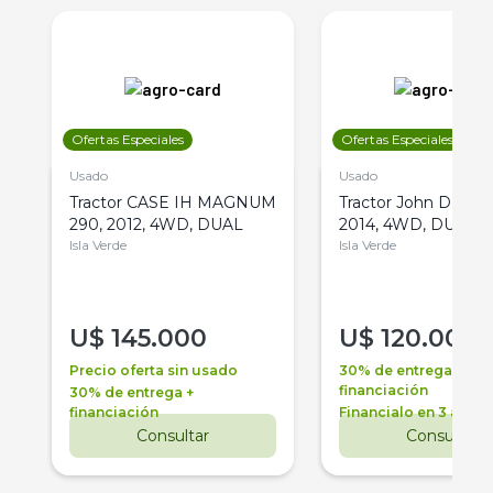
Ofertas Especiales
Ofertas Especiales
Usado
Usado
Tractor CASE IH MAGNUM
Tractor John Deere 
290, 2012, 4WD, DUAL
2014, 4WD, DUAL
Isla Verde
Isla Verde
U$
145.000
U$
120.000
Precio oferta sin usado
30% de entrega +
financiación
30% de entrega +
financiación
Financialo en 3 años
Consultar
Consultar