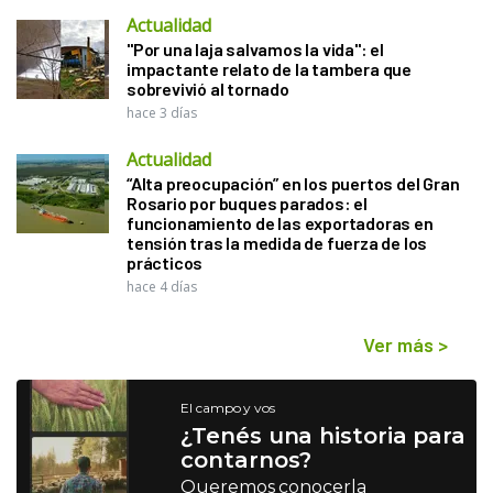
Actualidad
"Por una laja salvamos la vida": el
impactante relato de la tambera que
sobrevivió al tornado
hace 3 días
Actualidad
“Alta preocupación” en los puertos del Gran
Rosario por buques parados: el
funcionamiento de las exportadoras en
tensión tras la medida de fuerza de los
prácticos
hace 4 días
Ver más
>
El campo y vos
¿Tenés una historia para
contarnos?
Queremos conocerla