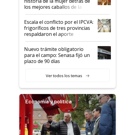
historia de la mujer detrás de
los mejores caballos de la
Argentina y los mitos que
todavía hacen sufrir a estos
Escala el conflicto por el IPCVA:
animales: "Mientras me
frigoríficos de tres provincias
descalificaban, yo seguí
respaldaron el aporte
haciendo currículum"
obligatorio
Nuevo trámite obligatorio
para el campo: Senasa fijó un
plazo de 90 días
Ver todos los temas
Economía y política