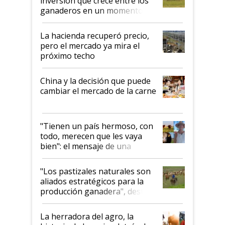
inversión que crece entre los
ganaderos en un momento
histórico para la actividad
La hacienda recuperó precio,
pero el mercado ya mira el
próximo techo
China y la decisión que puede
cambiar el mercado de la carne
"Tienen un país hermoso, con
todo, merecen que les vaya
bien": el mensaje de una
ganadera uruguaya sobre las
oportunidades que se abren
"Los pastizales naturales son
para el agro en Argentina, con
aliados estratégicos para la
foco en la carne
producción ganadera", destaca
la iniciativa que ya reúne a 46
establecimientos en Argentina
La herradora del agro, la