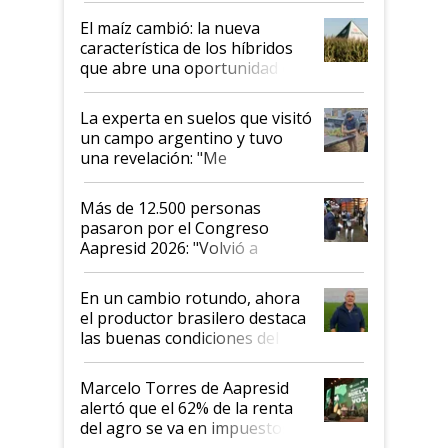
infinitas"
El maíz cambió: la nueva
característica de los híbridos
que abre una oportunidad en
el lote
La experta en suelos que visitó
un campo argentino y tuvo
una revelación: "Me
impresionó mucho"
Más de 12.500 personas
pasaron por el Congreso
Aapresid 2026: "Volvió a
demostrar que hablar del
suelo es hablar de todo el
En un cambio rotundo, ahora
sistema productivo"
el productor brasilero destaca
las buenas condiciones del
agro argentino para invertir:
"Los veo más motivados"
Marcelo Torres de Aapresid
alertó que el 62% de la renta
del agro se va en impuestos:
"No es bueno que en