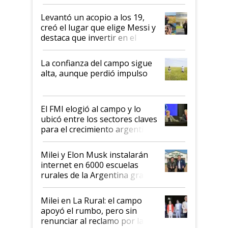
cosecha y las exportaciones
Levantó un acopio a los 19,
creó el lugar que elige Messi y
destaca que invertir en el
kirchnerismo era como "darle
plata a un hijo para droga":
La confianza del campo sigue
Juan Félix Rossetti, el libertario
alta, aunque perdió impulso
que de una dura crisis salió
más fuerte y apuesta al cambio
de Milei
El FMI elogió al campo y lo
ubicó entre los sectores claves
para el crecimiento argentino
Milei y Elon Musk instalarán
internet en 6000 escuelas
rurales de la Argentina gracias
a un acuerdo con Starlink
Milei en La Rural: el campo
apoyó el rumbo, pero sin
renunciar al reclamo por las