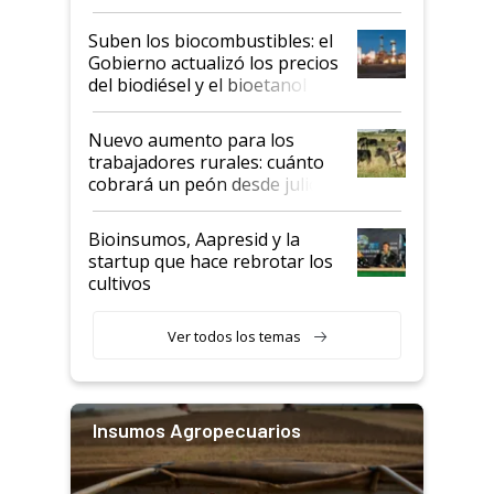
funcionamiento de las
exportadoras en tensión tras
Suben los biocombustibles: el
la medida de fuerza de los
Gobierno actualizó los precios
prácticos
del biodiésel y el bioetanol
Nuevo aumento para los
trabajadores rurales: cuánto
cobrará un peón desde julio
Bioinsumos, Aapresid y la
startup que hace rebrotar los
cultivos
Ver todos los temas
Insumos Agropecuarios