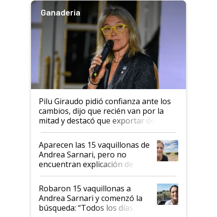
Ganadería
Pilu Giraudo pidió confianza ante los
cambios, dijo que recién van por la
mitad y destacó que exportar dejó de
ser "para unos pocos": "Tenemos un
mandato muy claro del gobierno
Aparecen las 15 vaquillonas de
nacional"
Andrea Sarnari, pero no
encuentran explicación de
cómo llegaron allí
Robaron 15 vaquillonas a
Andrea Sarnari y comenzó la
búsqueda: “Todos los días le