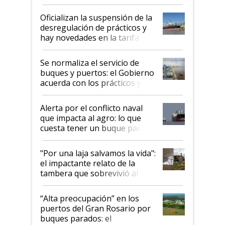
Posta
Oficializan la suspensión de la
desregulación de prácticos y
hay novedades en la tarifa de
la hidrovía
Se normaliza el servicio de
buques y puertos: el Gobierno
acuerda con los prácticos y
suspende el decreto de
desregulación
Alerta por el conflicto naval
que impacta al agro: lo que
cuesta tener un buque parado
y el peligro de que Argentina
pase a ser "país sucio"
"Por una laja salvamos la vida":
el impactante relato de la
tambera que sobrevivió al
tornado
“Alta preocupación” en los
puertos del Gran Rosario por
buques parados: el