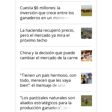
toca a algún productor”
Cuesta $6 millones: la
inversión que crece entre los
ganaderos en un momento
histórico para la actividad
La hacienda recuperó precio,
pero el mercado ya mira el
próximo techo
China y la decisión que puede
cambiar el mercado de la carne
"Tienen un país hermoso, con
todo, merecen que les vaya
bien": el mensaje de una
ganadera uruguaya sobre las
oportunidades que se abren
"Los pastizales naturales son
para el agro en Argentina, con
aliados estratégicos para la
foco en la carne
producción ganadera", destaca