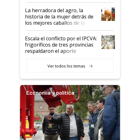
la iniciativa que ya reúne a 46
establecimientos en Argentina
La herradora del agro, la
historia de la mujer detrás de
los mejores caballos de la
Argentina y los mitos que
todavía hacen sufrir a estos
Escala el conflicto por el IPCVA:
animales: "Mientras me
frigoríficos de tres provincias
descalificaban, yo seguí
respaldaron el aporte
haciendo currículum"
obligatorio
Ver todos los temas
Economía y política