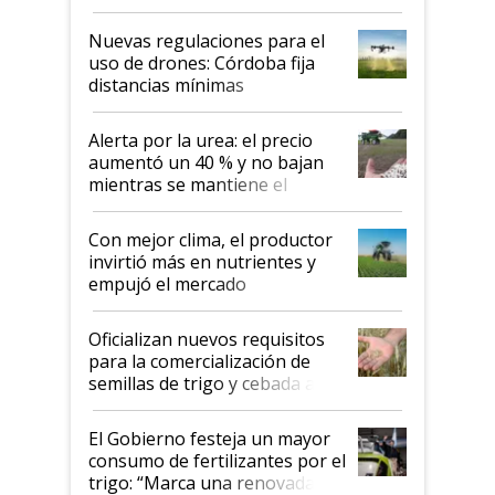
palabras de advertencia e
indicaciones
Nuevas regulaciones para el
uso de drones: Córdoba fija
distancias mínimas
Alerta por la urea: el precio
aumentó un 40 % y no bajan
mientras se mantiene el
conflicto en Medio Oriente
Con mejor clima, el productor
invirtió más en nutrientes y
empujó el mercado
Oficializan nuevos requisitos
para la comercialización de
semillas de trigo y cebada a
granel
El Gobierno festeja un mayor
consumo de fertilizantes por el
trigo: “Marca una renovada