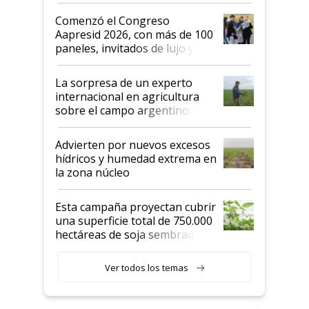
Argentina se sigan discutiendo
Comenzó el Congreso
las mismas cosas de hace 50
Aapresid 2026, con más de 100
años"
paneles, invitados de lujo y
todas las tendencias
La sorpresa de un experto
internacional en agricultura
sobre el campo argentino:
"Estoy muy impresionado"
Advierten por nuevos excesos
hídricos y humedad extrema en
la zona núcleo
Esta campaña proyectan cubrir
una superficie total de 750.000
hectáreas de soja sembradas
con una nueva generación de
variedades que marcan un
Ver todos los temas
salto tecnológico en genética y
rendimiento