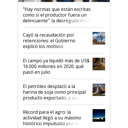
"Hay normas que están escritas
como si el productor fuera un
delincuente”: la desregulación llegó
al Congreso Aapresid y hasta se
habló del financiamiento al IPCVA
Cayó la recaudación por
retenciones: el Gobierno
explicó los motivos
El campo ya liquidó más de US$
16.000 millones en 2026: qué
pasó en julio
El petróleo desplazó a la
harina de soja como principal
producto exportado, y aún así
el agro aportó casi seis de cada
diez dólares y sostuvo el
Récord para el agro: la
liderazgo en un semestre
actividad llegó a su máximo
récord
histórico impulsada por la