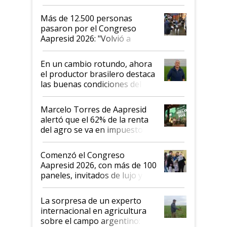
impresionó mucho"
Más de 12.500 personas
pasaron por el Congreso
Aapresid 2026: "Volvió a
demostrar que hablar del
suelo es hablar de todo el
En un cambio rotundo, ahora
sistema productivo"
el productor brasilero destaca
las buenas condiciones del
agro argentino para invertir:
"Los veo más motivados"
Marcelo Torres de Aapresid
alertó que el 62% de la renta
del agro se va en impuestos:
"No es bueno que en
Argentina se sigan discutiendo
Comenzó el Congreso
las mismas cosas de hace 50
Aapresid 2026, con más de 100
años"
paneles, invitados de lujo y
todas las tendencias
La sorpresa de un experto
internacional en agricultura
sobre el campo argentino: