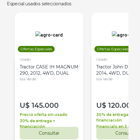
Especial usados seleccionados
Ofertas Especiales
Ofertas Especiales
Usado
Usado
Tractor CASE IH MAGNUM
Tractor John Deere 
290, 2012, 4WD, DUAL
2014, 4WD, DUAL
Isla Verde
Isla Verde
U$
145.000
U$
120.000
Precio oferta sin usado
30% de entrega +
financiación
30% de entrega +
financiación
Financialo en 3 años
Consultar
Consultar