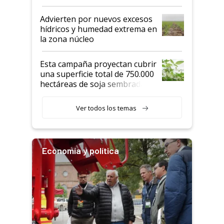
"Estoy muy impresionado"
Advierten por nuevos excesos
hídricos y humedad extrema en
la zona núcleo
Esta campaña proyectan cubrir
una superficie total de 750.000
hectáreas de soja sembradas
con una nueva generación de
variedades que marcan un
Ver todos los temas
salto tecnológico en genética y
rendimiento
Economía y política