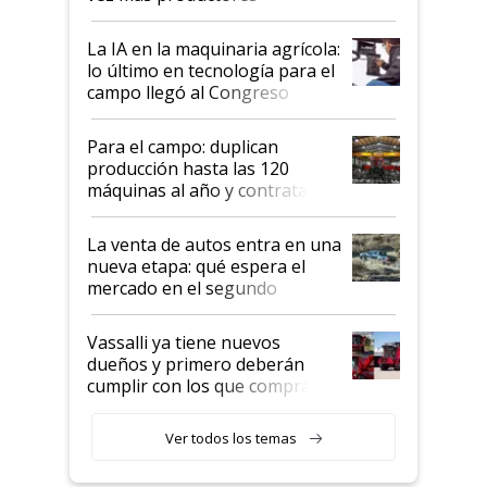
incorporan fertilizante bajo
tierra?
La IA en la maquinaria agrícola:
lo último en tecnología para el
campo llegó al Congreso
Aapresid 2026
Para el campo: duplican
producción hasta las 120
máquinas al año y contratan
especialistas de la industria
automotriz para lograrlo
La venta de autos entra en una
nueva etapa: qué espera el
mercado en el segundo
semestre
Vassalli ya tiene nuevos
dueños y primero deberán
cumplir con los que compraron
cosechadoras y todavía no las
recibieron: quién está detrás
Ver todos los temas
del rescate de la empresa