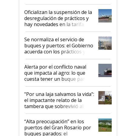
Posta
Oficializan la suspensión de la
desregulación de prácticos y
hay novedades en la tarifa de
la hidrovía
Se normaliza el servicio de
buques y puertos: el Gobierno
acuerda con los prácticos y
suspende el decreto de
desregulación
Alerta por el conflicto naval
que impacta al agro: lo que
cuesta tener un buque parado
y el peligro de que Argentina
pase a ser "país sucio"
"Por una laja salvamos la vida":
el impactante relato de la
tambera que sobrevivió al
tornado
“Alta preocupación” en los
puertos del Gran Rosario por
buques parados: el