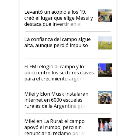
cosecha y las exportaciones
Levantó un acopio a los 19,
creó el lugar que elige Messi y
destaca que invertir en el
kirchnerismo era como "darle
plata a un hijo para droga":
La confianza del campo sigue
Juan Félix Rossetti, el libertario
alta, aunque perdió impulso
que de una dura crisis salió
más fuerte y apuesta al cambio
de Milei
El FMI elogió al campo y lo
ubicó entre los sectores claves
para el crecimiento argentino
Milei y Elon Musk instalarán
internet en 6000 escuelas
rurales de la Argentina gracias
a un acuerdo con Starlink
Milei en La Rural: el campo
apoyó el rumbo, pero sin
renunciar al reclamo por las