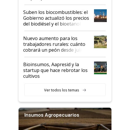
funcionamiento de las
exportadoras en tensión tras
Suben los biocombustibles: el
la medida de fuerza de los
Gobierno actualizó los precios
prácticos
del biodiésel y el bioetanol
Nuevo aumento para los
trabajadores rurales: cuánto
cobrará un peón desde julio
Bioinsumos, Aapresid y la
startup que hace rebrotar los
cultivos
Ver todos los temas
Insumos Agropecuarios