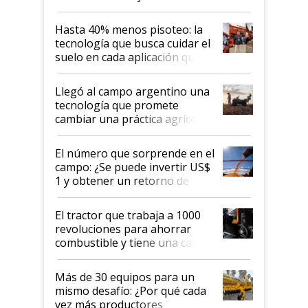
cuánto se vende
Hasta 40% menos pisoteo: la
tecnología que busca cuidar el
suelo en cada aplicación que
llevó Jacto al Congreso
Aapresid 2026
Llegó al campo argentino una
tecnología que promete
cambiar una práctica agrícola
clave: ¿Y si analizar el suelo
fuera tan simple como apretar
El número que sorprende en el
un botón?
campo: ¿Se puede invertir US$
1 y obtener un retorno de
hasta US$ 10 en agricultura?
El tractor que trabaja a 1000
revoluciones para ahorrar
combustible y tiene una cabina
que parece una computadora:
lo último en el mundo,
Más de 30 equipos para un
disponible en Argentina
mismo desafío: ¿Por qué cada
vez más productores