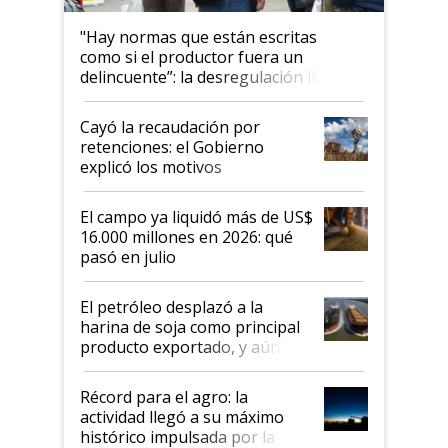
"Hay normas que están escritas
como si el productor fuera un
delincuente”: la desregulación llegó
al Congreso Aapresid y hasta se
habló del financiamiento al IPCVA
Cayó la recaudación por
retenciones: el Gobierno
explicó los motivos
El campo ya liquidó más de US$
16.000 millones en 2026: qué
pasó en julio
El petróleo desplazó a la
harina de soja como principal
producto exportado, y aún así
el agro aportó casi seis de cada
diez dólares y sostuvo el
Récord para el agro: la
liderazgo en un semestre
actividad llegó a su máximo
récord
histórico impulsada por la