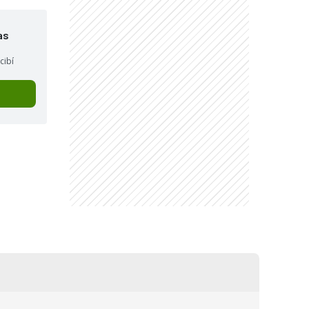
as
cibí