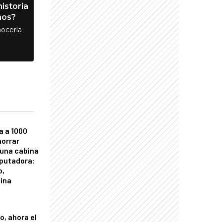
istoria
nos?
ocerla
a a 1000
horrar
 una cabina
putadora:
o,
tina
o, ahora el