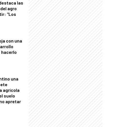
 destaca las
del agro
tir: "Los
"
oja con una
arrollo
 hacerlo
ntino una
mete
a agrícola
el suelo
mo apretar