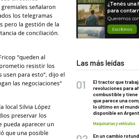
¿Tenés una h
 gremiales señalaron
para contar
ados los telegramas
Queremos con
 pero la gestión de la
Escribinos
ancia de conciliación.
Fricop "queden al
Las más leídas
prometio resistir los
usen para esto", dijo el
El tractor que trabaj
ngan las negociaciones"
revoluciones para a
combustible y tiene
que parece una com
a local Silvia López
lo último en el mund
disponible en Argen
dios preservar los
se pueda aparecer un
Maquinarias y vehículos
aló que una posible
En un cambio rotund