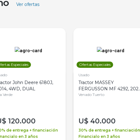
ino
Ver ofertas
fertas Especiales
Ofertas Especiales
sado
Usado
ractor John Deere 6180J,
Tractor MASSEY
014, 4WD, DUAL
FERGUSSON MF 4292, 2020
la Verde
4WD, PATON
Venado Tuerto
U$
120.000
U$
40.000
0% de entrega + financiación
30% de entrega + financiación
inancialo en 3 años
Financialo en 3 años