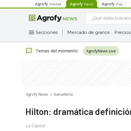
Agrofy
Market
Agrofy
News
Agrofy
Pay
Secciones
Mercado de granos
Precios
Temas del momento
:
AgrofyNews Live
Agrofy News
Ganadería
Hilton: dramática definició
La Capital