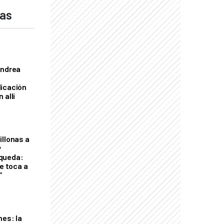
das
Andrea
licación
 allí
illonas a
y
queda:
le toca a
”
nes: la