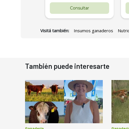
nsultar
Consultar
Visitá también:
Insumos ganaderos
Nutri
También puede interesarte
Ganadería
Ganaderí