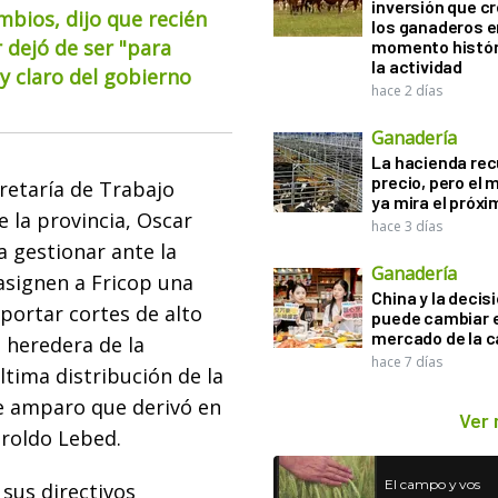
inversión que c
mbios, dijo que recién
los ganaderos e
 dejó de ser "para
momento histór
la actividad
 claro del gobierno
hace 2 días
Ganadería
La hacienda re
precio, pero el
retaría de Trabajo
ya mira el próx
e la provincia, Oscar
hace 3 días
a gestionar ante la
Ganadería
asignen a Fricop una
China y la decis
portar cortes de alto
puede cambiar e
mercado de la c
 heredera de la
hace 7 días
ltima distribución de la
de amparo que derivó en
Ver
aroldo Lebed.
El campo y vos
 sus directivos