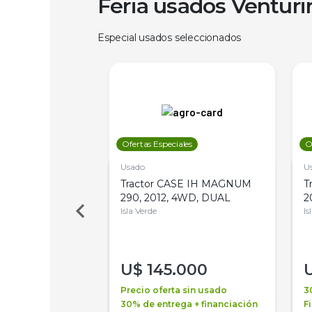
Feria usados Ventur
Especial usados seleccionados
les
Ofertas Especiales
O
Usado
U
a Metalfor 7040,
Tractor CASE IH MAGNUM
T
Bot 32 Mts
290, 2012, 4WD, DUAL
2
Isla Verde
Is
000
U$
145.000
a + financiación
Precio oferta sin usado
3
 4 años
30% de entrega + financiación
F