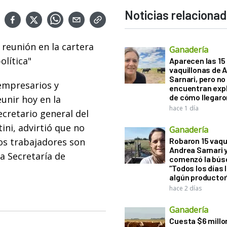
Noticias relaciona
reunión en la cartera
Ganadería
olítica"
Aparecen las 15
vaquillonas de 
Sarnari, pero no
 empresarios y
encuentran exp
de cómo llegaron
unir hoy en la
hace 1 día
ecretario general del
ini, advirtió que no
Ganadería
os trabajadores son
Robaron 15 vaqu
Andrea Sarnari 
a Secretaría de
comenzó la bús
“Todos los días 
algún productor
hace 2 días
Ganadería
Cuesta $6 millo