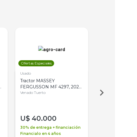
Ofertas Especiales
Ofertas Especiales
Usado
Usado
Tractor MASSEY
Tractor AGCO ALL
,
FERGUSSON MF 4297, 2020,
2003, 4WD, PA
4WD, PATON
Venado Tuerto
Venado Tuerto
U$
40.000
U$
30.000
30% de entrega + financiación
30% de entrega + 
Financialo en 4 años
Financialo en 3 a