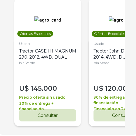
Ofertas Especiales
Ofertas Especiales
Usado
Usado
Tractor CASE IH MAGNUM
Tractor John Deere 
290, 2012, 4WD, DUAL
2014, 4WD, DUAL
Isla Verde
Isla Verde
U$
145.000
U$
120.000
Precio oferta sin usado
30% de entrega +
financiación
30% de entrega +
financiación
Financialo en 3 años
Consultar
Consultar