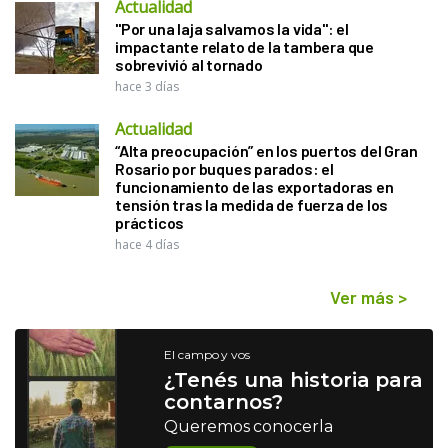
Actualidad
"Por una laja salvamos la vida": el
impactante relato de la tambera que
sobrevivió al tornado
hace 3 días
Actualidad
“Alta preocupación” en los puertos del Gran
Rosario por buques parados: el
funcionamiento de las exportadoras en
tensión tras la medida de fuerza de los
prácticos
hace 4 días
Ver más
>
El campo y vos
¿Tenés una historia para
contarnos?
Queremos conocerla