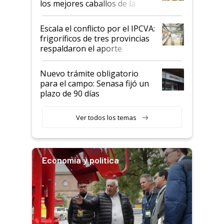
los mejores caballos de la
Argentina y los mitos que
todavía hacen sufrir a estos
Escala el conflicto por el IPCVA:
animales: "Mientras me
frigoríficos de tres provincias
descalificaban, yo seguí
respaldaron el aporte
haciendo currículum"
obligatorio
Nuevo trámite obligatorio
para el campo: Senasa fijó un
plazo de 90 días
Ver todos los temas
Economía y política