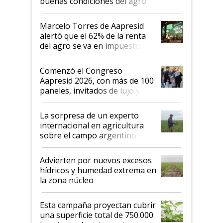
buenas condiciones del agro
argentino para invertir: "Los veo
más motivados"
Marcelo Torres de Aapresid
alertó que el 62% de la renta
del agro se va en impuestos:
"No es bueno que en
Argentina se sigan discutiendo
Comenzó el Congreso
las mismas cosas de hace 50
Aapresid 2026, con más de 100
años"
paneles, invitados de lujo y
todas las tendencias
La sorpresa de un experto
internacional en agricultura
sobre el campo argentino:
"Estoy muy impresionado"
Advierten por nuevos excesos
hídricos y humedad extrema en
la zona núcleo
Esta campaña proyectan cubrir
una superficie total de 750.000