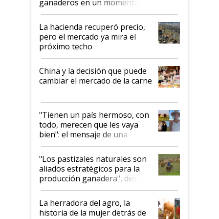
ganaderos en un momento
histórico para la actividad
La hacienda recuperó precio,
pero el mercado ya mira el
próximo techo
China y la decisión que puede
cambiar el mercado de la carne
"Tienen un país hermoso, con
todo, merecen que les vaya
bien": el mensaje de una
ganadera uruguaya sobre las
oportunidades que se abren
"Los pastizales naturales son
para el agro en Argentina, con
aliados estratégicos para la
foco en la carne
producción ganadera", destaca
la iniciativa que ya reúne a 46
establecimientos en Argentina
La herradora del agro, la
historia de la mujer detrás de