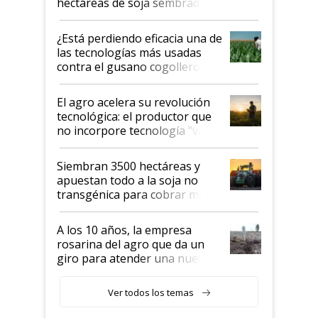
hectáreas de soja sembradas
con una nueva generación de
variedades que marcan un
¿Está perdiendo eficacia una de
salto tecnológico en genética y
las tecnologías más usadas
rendimiento
contra el gusano cogollero? El
desafío de una tecnología clave
El agro acelera su revolución
tecnológica: el productor que
no incorpore tecnología "va a
perder el tren"
Siembran 3500 hectáreas y
apuestan todo a la soja no
transgénica para cobrar más
por tonelada: compraron un
semillero
A los 10 años, la empresa
rosarina del agro que da un
giro para atender una nueva
etapa en el agro
Ver todos los temas