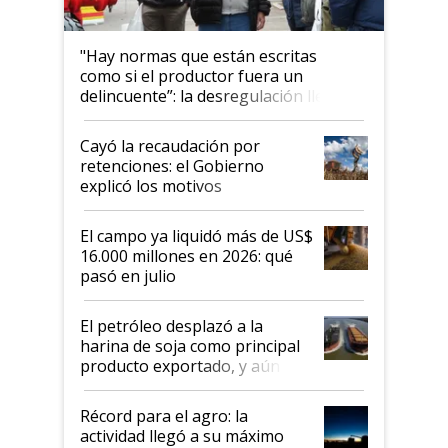
"Hay normas que están escritas
como si el productor fuera un
delincuente”: la desregulación llegó
al Congreso Aapresid y hasta se
habló del financiamiento al IPCVA
Cayó la recaudación por
retenciones: el Gobierno
explicó los motivos
El campo ya liquidó más de US$
16.000 millones en 2026: qué
pasó en julio
El petróleo desplazó a la
harina de soja como principal
producto exportado, y aún así
el agro aportó casi seis de cada
diez dólares y sostuvo el
Récord para el agro: la
liderazgo en un semestre
actividad llegó a su máximo
récord