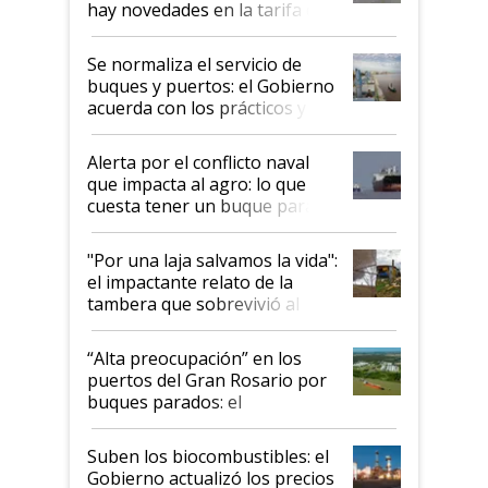
hay novedades en la tarifa de
la hidrovía
Se normaliza el servicio de
buques y puertos: el Gobierno
acuerda con los prácticos y
suspende el decreto de
desregulación
Alerta por el conflicto naval
que impacta al agro: lo que
cuesta tener un buque parado
y el peligro de que Argentina
pase a ser "país sucio"
"Por una laja salvamos la vida":
el impactante relato de la
tambera que sobrevivió al
tornado
“Alta preocupación” en los
puertos del Gran Rosario por
buques parados: el
funcionamiento de las
exportadoras en tensión tras
Suben los biocombustibles: el
la medida de fuerza de los
Gobierno actualizó los precios