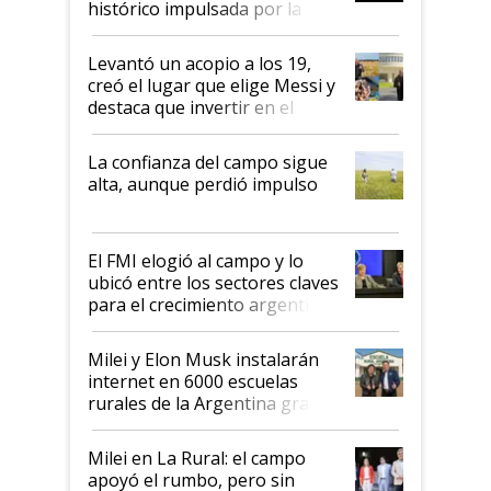
histórico impulsada por la
cosecha y las exportaciones
Levantó un acopio a los 19,
creó el lugar que elige Messi y
destaca que invertir en el
kirchnerismo era como "darle
plata a un hijo para droga":
La confianza del campo sigue
Juan Félix Rossetti, el libertario
alta, aunque perdió impulso
que de una dura crisis salió
más fuerte y apuesta al cambio
de Milei
El FMI elogió al campo y lo
ubicó entre los sectores claves
para el crecimiento argentino
Milei y Elon Musk instalarán
internet en 6000 escuelas
rurales de la Argentina gracias
a un acuerdo con Starlink
Milei en La Rural: el campo
apoyó el rumbo, pero sin