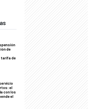
das
uspensión
ción de
 tarifa de
servicio
rtos: el
a con los
pende el