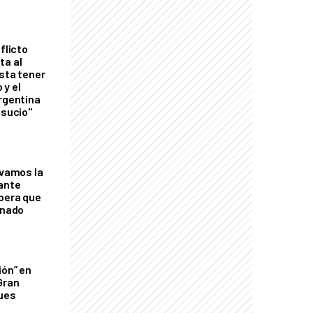
flicto
ta al
esta tener
 y el
Argentina
 sucio"
lvamos la
tante
mbera que
rnado
ión” en
Gran
ques