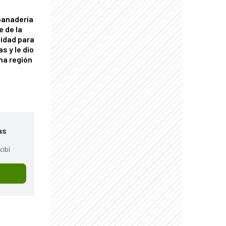
panadería
e de la
idad para
s y le dio
una región
as
cibí