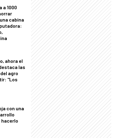
a a 1000
horrar
 una cabina
putadora:
o,
tina
o, ahora el
 destaca las
del agro
tir: "Los
"
oja con una
arrollo
 hacerlo