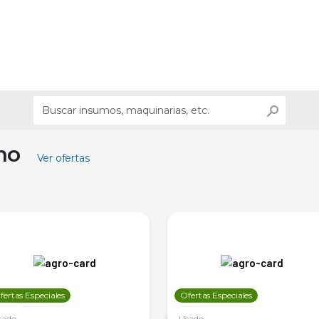
ino
Ver ofertas
fertas Especiales
Ofertas Especiales
sado
Usado