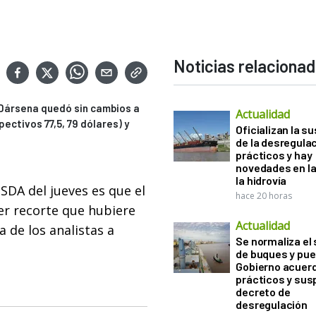
Noticias relaciona
 Dársena quedó sin cambios a
Actualidad
pectivos 77,5, 79 dólares) y
Oficializan la s
de la desregula
prácticos y hay
novedades en la
la hidrovía
SDA del jueves es que el
hace 20 horas
r recorte que hubiere
Actualidad
a de los analistas a
Se normaliza el 
de buques y pue
Gobierno acuerd
prácticos y sus
decreto de
desregulación