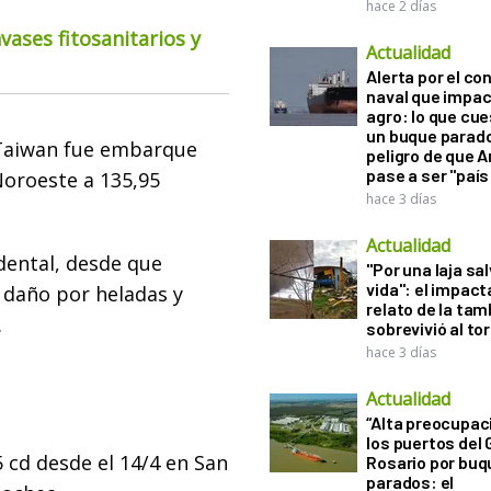
hace 2 días
ases fitosanitarios y
Actualidad
Alerta por el con
naval que impac
agro: lo que cu
un buque parado
 Taiwan fue embarque
peligro de que 
pase a ser "país
Noroeste a 135,95
hace 3 días
Actualidad
dental, desde que
"Por una laja sa
vida": el impac
 daño por heladas y
relato de la ta
.
sobrevivió al to
hace 3 días
Actualidad
“Alta preocupac
los puertos del 
5 cd desde el 14/4 en San
Rosario por bu
parados: el