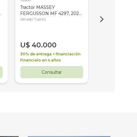
Tractor MASSEY
Tractor AGCO ALL
,
FERGUSSON MF 4297, 2020,
2003, 4WD, PA
4WD, PATON
Venado Tuerto
Venado Tuerto
U$
40.000
U$
30.000
30% de entrega + financiación
30% de entrega + 
Financialo en 4 años
Financialo en 3 a
Consultar
Consul