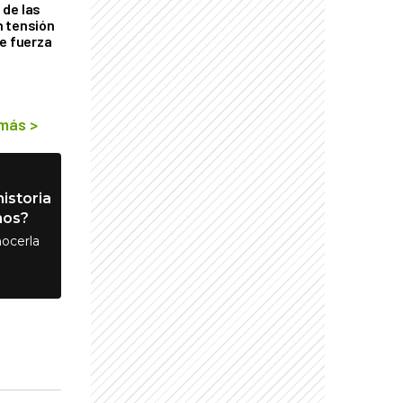
de las
n tensión
de fuerza
s
 más
>
istoria
nos?
ocerla