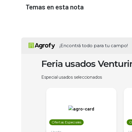
Temas en esta nota
¡Encontrá todo para tu campo!
Feria usados Ventur
Especial usados seleccionados
les
Ofertas Especiales
O
Usado
U