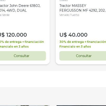
ractor John Deere 6180J,
Tractor MASSEY
014, 4WD, DUAL
FERGUSSON MF 4292, 2020
la Verde
4WD, PATON
Venado Tuerto
U$
120.000
U$
40.000
0% de entrega + financiación
30% de entrega + financiación
inancialo en 3 años
Financialo en 3 años
Consultar
Consultar