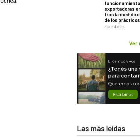
cochea.
funcionamiento 
exportadoras e
tras la medida 
de los práctico
hace 4 días
Ver
El campo y vos
¿Tenés una h
para contar
Queremos con
Escribinos
Las más leídas