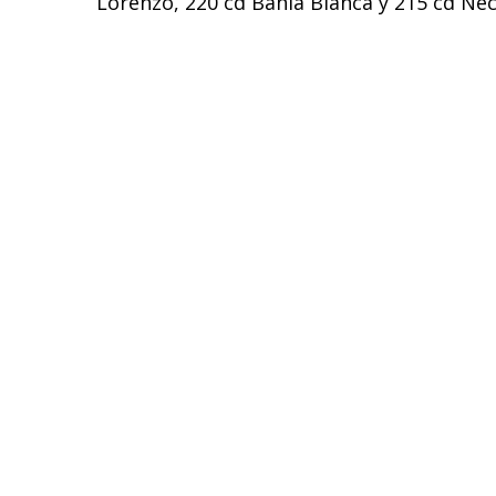
Lorenzo, 220 cd Bahía Blanca y 215 cd Ne