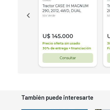
a Metalfor 7040,
Tractor CASE IH MAGNUM
T
Bot 32 Mts
290, 2012, 4WD, DUAL
2
Isla Verde
Is
000
U$
145.000
a + financiación
Precio oferta sin usado
3
 4 años
30% de entrega + financiación
F
nsultar
Consultar
También puede interesarte