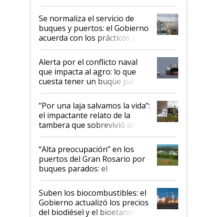
la hidrovía
Se normaliza el servicio de
buques y puertos: el Gobierno
acuerda con los prácticos y
suspende el decreto de
desregulación
Alerta por el conflicto naval
que impacta al agro: lo que
cuesta tener un buque parado
y el peligro de que Argentina
pase a ser "país sucio"
"Por una laja salvamos la vida":
el impactante relato de la
tambera que sobrevivió al
tornado
“Alta preocupación” en los
puertos del Gran Rosario por
buques parados: el
funcionamiento de las
exportadoras en tensión tras
Suben los biocombustibles: el
la medida de fuerza de los
Gobierno actualizó los precios
prácticos
del biodiésel y el bioetanol