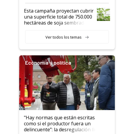
Esta campaña proyectan cubrir
una superficie total de 750.000
hectáreas de soja sembradas
con una nueva generación de
variedades que marcan un
Ver todos los temas
salto tecnológico en genética y
rendimiento
Economía y política
"Hay normas que están escritas
como si el productor fuera un
delincuente”: la desregulación llegó