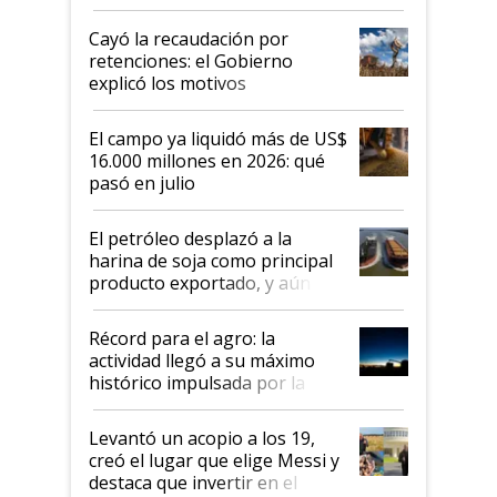
al Congreso Aapresid y hasta se
habló del financiamiento al IPCVA
Cayó la recaudación por
retenciones: el Gobierno
explicó los motivos
El campo ya liquidó más de US$
16.000 millones en 2026: qué
pasó en julio
El petróleo desplazó a la
harina de soja como principal
producto exportado, y aún así
el agro aportó casi seis de cada
diez dólares y sostuvo el
Récord para el agro: la
liderazgo en un semestre
actividad llegó a su máximo
récord
histórico impulsada por la
cosecha y las exportaciones
Levantó un acopio a los 19,
creó el lugar que elige Messi y
destaca que invertir en el