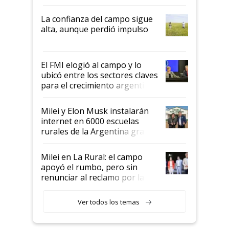
kirchnerismo era como "darle
plata a un hijo para droga":
La confianza del campo sigue
Juan Félix Rossetti, el libertario
alta, aunque perdió impulso
que de una dura crisis salió
más fuerte y apuesta al cambio
de Milei
El FMI elogió al campo y lo
ubicó entre los sectores claves
para el crecimiento argentino
Milei y Elon Musk instalarán
internet en 6000 escuelas
rurales de la Argentina gracias
a un acuerdo con Starlink
Milei en La Rural: el campo
apoyó el rumbo, pero sin
renunciar al reclamo por las
retenciones
Ver todos los temas