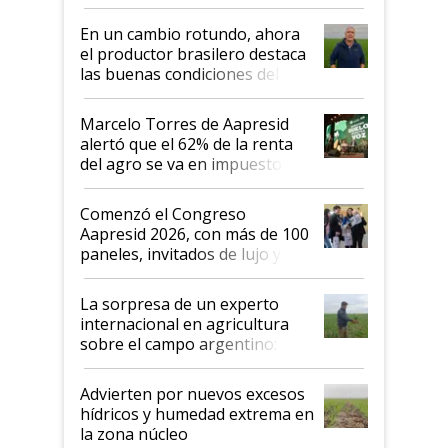
demostrar que hablar del
suelo es hablar de todo el
En un cambio rotundo, ahora
sistema productivo"
el productor brasilero destaca
las buenas condiciones del
agro argentino para invertir:
"Los veo más motivados"
Marcelo Torres de Aapresid
alertó que el 62% de la renta
del agro se va en impuestos:
"No es bueno que en
Argentina se sigan discutiendo
Comenzó el Congreso
las mismas cosas de hace 50
Aapresid 2026, con más de 100
años"
paneles, invitados de lujo y
todas las tendencias
La sorpresa de un experto
internacional en agricultura
sobre el campo argentino:
"Estoy muy impresionado"
Advierten por nuevos excesos
hídricos y humedad extrema en
la zona núcleo