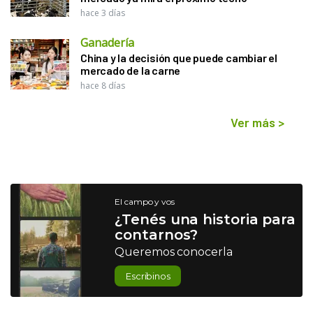
hace 3 días
Ganadería
China y la decisión que puede cambiar el
mercado de la carne
hace 8 días
Ver más
>
El campo y vos
¿Tenés una historia para
contarnos?
Queremos conocerla
Escribinos