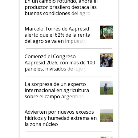
En un cambio rotundo, ahora el
productor brasilero destaca las
buenas condiciones del agro
argentino para invertir: "Los veo
más motivados"
Marcelo Torres de Aapresid
alertó que el 62% de la renta
del agro se va en impuestos:
"No es bueno que en
Argentina se sigan discutiendo
Comenzó el Congreso
las mismas cosas de hace 50
Aapresid 2026, con más de 100
años"
paneles, invitados de lujo y
todas las tendencias
La sorpresa de un experto
internacional en agricultura
sobre el campo argentino:
"Estoy muy impresionado"
Advierten por nuevos excesos
hídricos y humedad extrema en
la zona núcleo