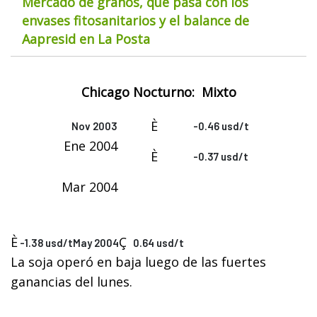
Mercado de granos, qué pasa con los
envases fitosanitarios y el balance de
Aapresid en La Posta
Chicago Nocturno: Mixto
È
Nov 2003
-0.46 usd/t
Ene 2004
È
-0.37 usd/t
Mar 2004
È
Ç
-1.38 usd/tMay 2004
0.64 usd/t
La soja operó en baja luego de las fuertes
ganancias del lunes.