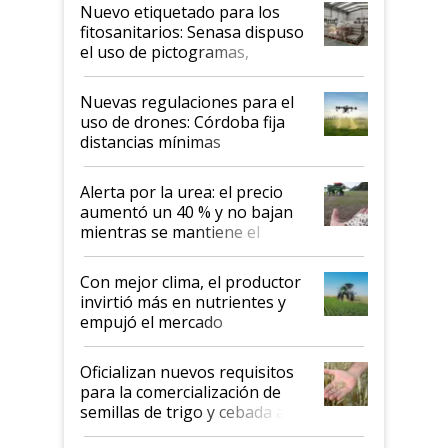
fina
Nuevo etiquetado para los
fitosanitarios: Senasa dispuso
el uso de pictogramas,
palabras de advertencia e
indicaciones
Nuevas regulaciones para el
uso de drones: Córdoba fija
distancias mínimas
Alerta por la urea: el precio
aumentó un 40 % y no bajan
mientras se mantiene el
conflicto en Medio Oriente
Con mejor clima, el productor
invirtió más en nutrientes y
empujó el mercado
Oficializan nuevos requisitos
para la comercialización de
semillas de trigo y cebada a
granel