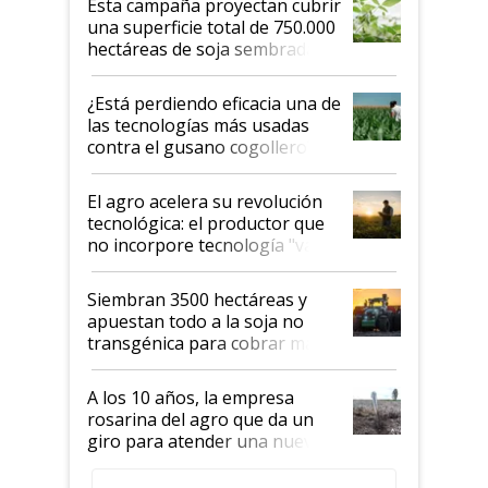
Esta campaña proyectan cubrir
una superficie total de 750.000
hectáreas de soja sembradas
con una nueva generación de
variedades que marcan un
¿Está perdiendo eficacia una de
salto tecnológico en genética y
las tecnologías más usadas
rendimiento
contra el gusano cogollero? El
desafío de una tecnología clave
El agro acelera su revolución
tecnológica: el productor que
no incorpore tecnología "va a
perder el tren"
Siembran 3500 hectáreas y
apuestan todo a la soja no
transgénica para cobrar más
por tonelada: compraron un
semillero
A los 10 años, la empresa
rosarina del agro que da un
giro para atender una nueva
etapa en el agro