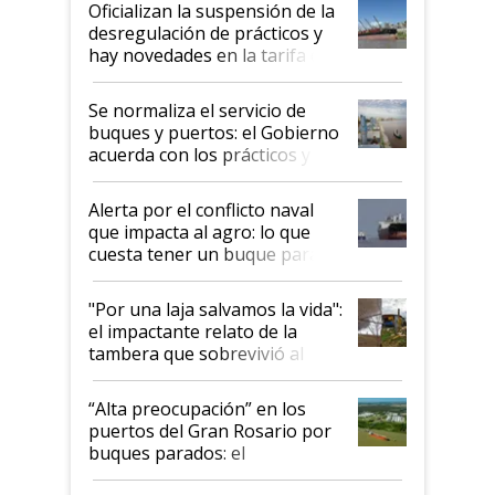
Oficializan la suspensión de la
desregulación de prácticos y
hay novedades en la tarifa de
la hidrovía
Se normaliza el servicio de
buques y puertos: el Gobierno
acuerda con los prácticos y
suspende el decreto de
desregulación
Alerta por el conflicto naval
que impacta al agro: lo que
cuesta tener un buque parado
y el peligro de que Argentina
pase a ser "país sucio"
"Por una laja salvamos la vida":
el impactante relato de la
tambera que sobrevivió al
tornado
“Alta preocupación” en los
puertos del Gran Rosario por
buques parados: el
funcionamiento de las