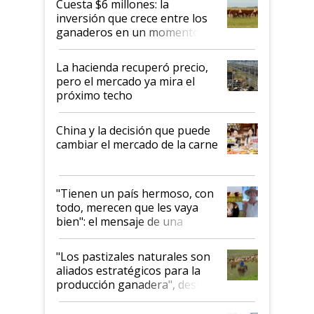
Cuesta $6 millones: la
inversión que crece entre los
ganaderos en un momento
histórico para la actividad
La hacienda recuperó precio,
pero el mercado ya mira el
próximo techo
China y la decisión que puede
cambiar el mercado de la carne
"Tienen un país hermoso, con
todo, merecen que les vaya
bien": el mensaje de una
ganadera uruguaya sobre las
oportunidades que se abren
"Los pastizales naturales son
para el agro en Argentina, con
aliados estratégicos para la
foco en la carne
producción ganadera", destaca
la iniciativa que ya reúne a 46
establecimientos en Argentina