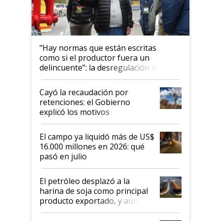
"Hay normas que están escritas
como si el productor fuera un
delincuente”: la desregulación llegó
al Congreso Aapresid y hasta se
habló del financiamiento al IPCVA
Cayó la recaudación por
retenciones: el Gobierno
explicó los motivos
El campo ya liquidó más de US$
16.000 millones en 2026: qué
pasó en julio
El petróleo desplazó a la
harina de soja como principal
producto exportado, y aún así
el agro aportó casi seis de cada
diez dólares y sostuvo el