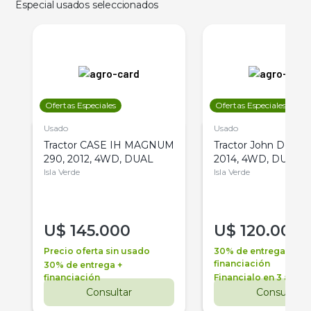
Especial usados seleccionados
Ofertas Especiales
Ofertas Especiales
Usado
Usado
Tractor CASE IH MAGNUM
Tractor John Deere 
290, 2012, 4WD, DUAL
2014, 4WD, DUAL
Isla Verde
Isla Verde
U$
145.000
U$
120.000
Precio oferta sin usado
30% de entrega +
financiación
30% de entrega +
financiación
Financialo en 3 años
Consultar
Consultar