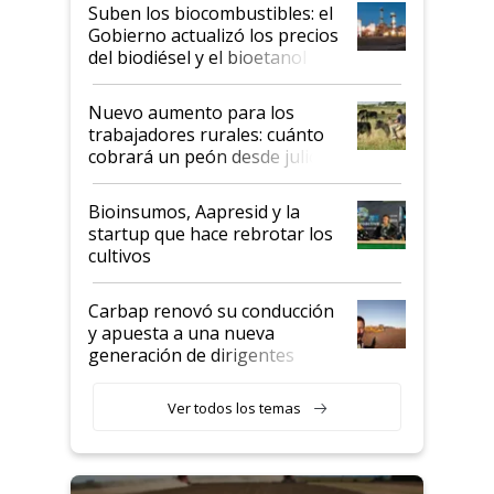
exportadoras en tensión tras
Suben los biocombustibles: el
la medida de fuerza de los
Gobierno actualizó los precios
prácticos
del biodiésel y el bioetanol
Nuevo aumento para los
trabajadores rurales: cuánto
cobrará un peón desde julio
Bioinsumos, Aapresid y la
startup que hace rebrotar los
cultivos
Carbap renovó su conducción
y apuesta a una nueva
generación de dirigentes
rurales
Ver todos los temas