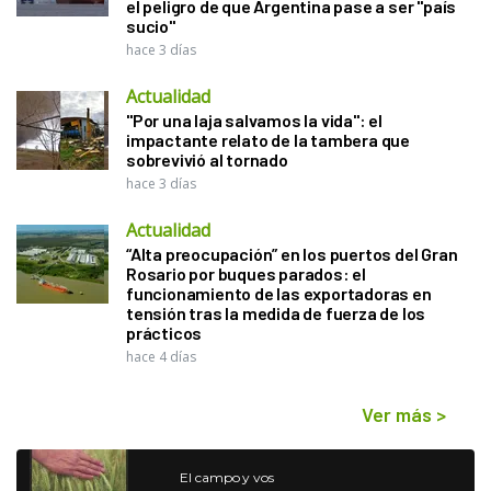
el peligro de que Argentina pase a ser "país
sucio"
hace 3 días
Actualidad
"Por una laja salvamos la vida": el
impactante relato de la tambera que
sobrevivió al tornado
hace 3 días
Actualidad
“Alta preocupación” en los puertos del Gran
Rosario por buques parados: el
funcionamiento de las exportadoras en
tensión tras la medida de fuerza de los
prácticos
hace 4 días
Ver más
>
El campo y vos