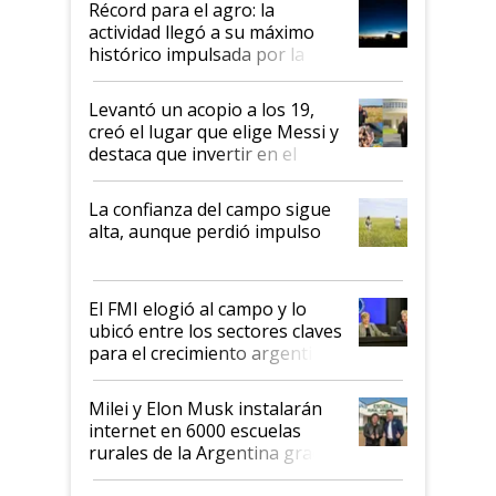
Récord para el agro: la
liderazgo en un semestre
actividad llegó a su máximo
récord
histórico impulsada por la
cosecha y las exportaciones
Levantó un acopio a los 19,
creó el lugar que elige Messi y
destaca que invertir en el
kirchnerismo era como "darle
plata a un hijo para droga":
La confianza del campo sigue
Juan Félix Rossetti, el libertario
alta, aunque perdió impulso
que de una dura crisis salió
más fuerte y apuesta al cambio
de Milei
El FMI elogió al campo y lo
ubicó entre los sectores claves
para el crecimiento argentino
Milei y Elon Musk instalarán
internet en 6000 escuelas
rurales de la Argentina gracias
a un acuerdo con Starlink