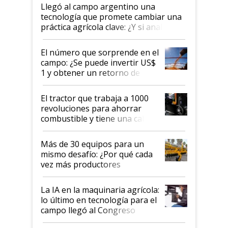
Llegó al campo argentino una
tecnología que promete cambiar una
práctica agrícola clave: ¿Y si analizar
el suelo fuera tan simple como
apretar un botón?
El número que sorprende en el
campo: ¿Se puede invertir US$
1 y obtener un retorno de
hasta US$ 10 en agricultura?
El tractor que trabaja a 1000
revoluciones para ahorrar
combustible y tiene una cabina
que parece una computadora:
lo último en el mundo,
Más de 30 equipos para un
disponible en Argentina
mismo desafío: ¿Por qué cada
vez más productores
incorporan fertilizante bajo
tierra?
La IA en la maquinaria agrícola:
lo último en tecnología para el
campo llegó al Congreso
Aapresid 2026