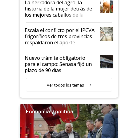
La herradora del agro, la
historia de la mujer detrás de
los mejores caballos de la
Argentina y los mitos que
todavía hacen sufrir a estos
Escala el conflicto por el IPCVA:
animales: "Mientras me
frigoríficos de tres provincias
descalificaban, yo seguí
respaldaron el aporte
haciendo currículum"
obligatorio
Nuevo trámite obligatorio
para el campo: Senasa fijó un
plazo de 90 días
Ver todos los temas
Economía y política