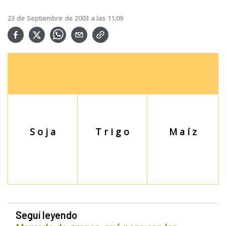
23
de
Septiembre
de
2003
a las
11:09
S o j a
T r i g o
M a í z
Seguí leyendo