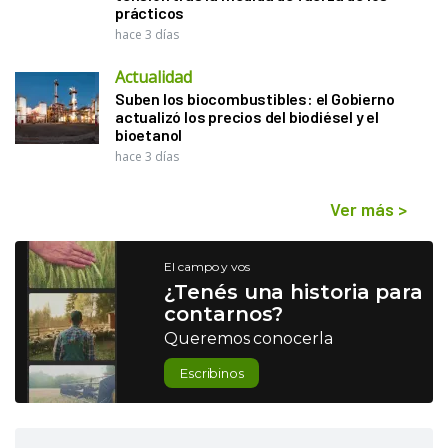
prácticos
hace 3 días
Actualidad
Suben los biocombustibles: el Gobierno
actualizó los precios del biodiésel y el
bioetanol
hace 3 días
Ver más
>
El campo y vos
¿Tenés una historia para
contarnos?
Queremos conocerla
Escribinos