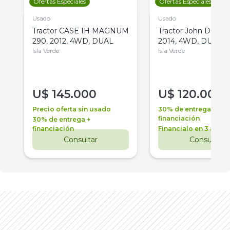
Ofertas Especiales
Ofertas Especiales
Usado
Usado
Tractor CASE IH MAGNUM
Tractor John Deere 
290, 2012, 4WD, DUAL
2014, 4WD, DUAL
Isla Verde
Isla Verde
U$
145.000
U$
120.000
Precio oferta sin usado
30% de entrega +
financiación
30% de entrega +
financiación
Financialo en 3 años
Consultar
Consultar