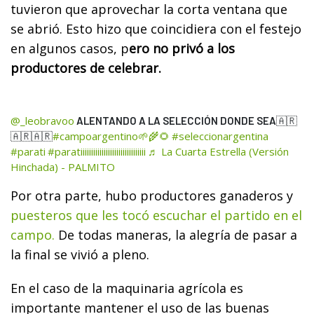
tuvieron que aprovechar la corta ventana que
se abrió. Esto hizo que coincidiera con el festejo
en algunos casos, p
ero no privó a los
productores de celebrar.
@_leobravoo
ALENTANDO A LA SELECCIÓN DONDE SEA🇦🇷
#campoargentino🌱🌾🌻
#seleccionargentina
🇦🇷🇦🇷
#parati
#paratiiiiiiiiiiiiiiiiiiiiiiiiiiiiiii
♬ La Cuarta Estrella (Versión
Hinchada) - PALMITO
Por otra parte, hubo productores ganaderos y
puesteros que les tocó escuchar el partido en el
campo.
De todas maneras, la alegría de pasar a
la final se vivió a pleno.
En el caso de la maquinaria agrícola es
importante mantener el uso de las buenas