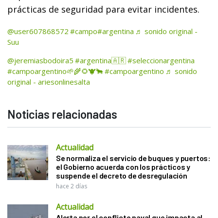
prácticas de seguridad para evitar incidentes.
@user607868572
#campo
#argentina
♬ sonido original -
Suu
@jeremiasbodoira5
#argentina🇦🇷
#seleccionargentina
#campoargentino🌱🌾🌻🐮🐂
#campoargentino
♬ sonido
original - ariesonlinesalta
Noticias relacionadas
Actualidad
Se normaliza el servicio de buques y puertos:
el Gobierno acuerda con los prácticos y
suspende el decreto de desregulación
hace 2 días
Actualidad
Alerta por el conflicto naval que impacta al