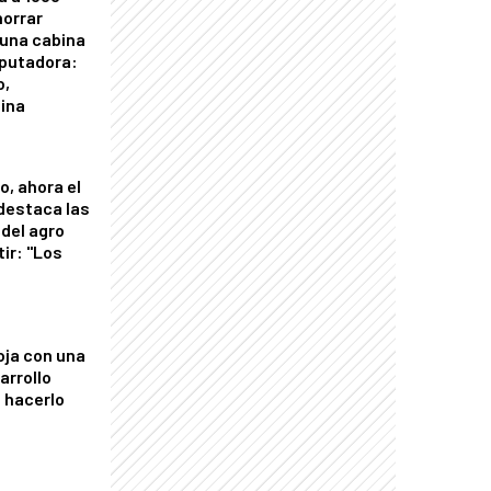
horrar
 una cabina
putadora:
o,
tina
o, ahora el
 destaca las
del agro
tir: "Los
"
oja con una
arrollo
 hacerlo