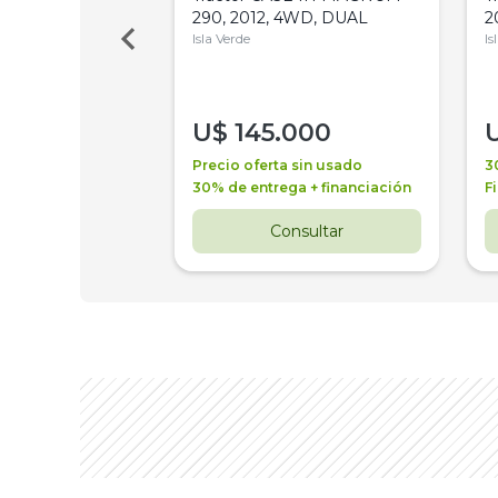
Bot 32 Mts
290, 2012, 4WD, DUAL
2
Isla Verde
Is
000
U$
145.000
a + financiación
Precio oferta sin usado
3
 4 años
30% de entrega + financiación
F
nsultar
Consultar