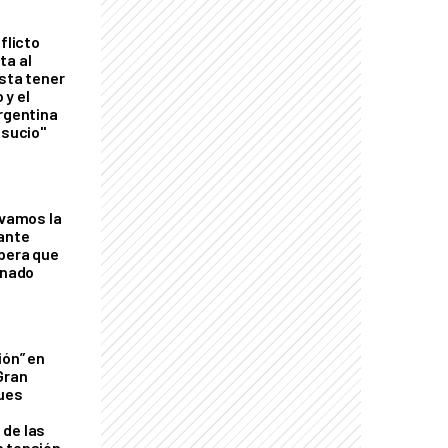
flicto
ta al
esta tener
 y el
Argentina
 sucio"
lvamos la
tante
mbera que
rnado
ión” en
Gran
ques
de las
n tensión