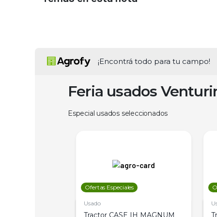
¡Encontrá todo para tu campo!
Feria usados Ventur
Especial usados seleccionados
les
Ofertas Especiales
O
Usado
U
a Metalfor 7040,
Tractor CASE IH MAGNUM
T