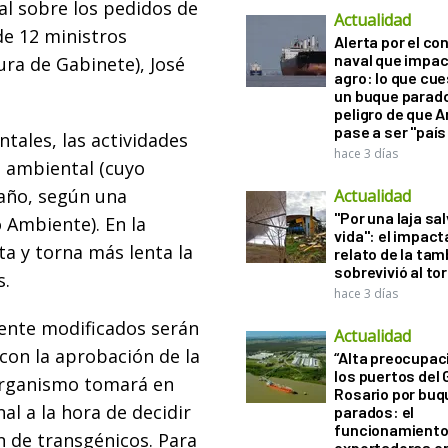
al sobre los pedidos de
Actualidad
de 12 ministros
Alerta por el con
naval que impac
tura de Gabinete), José
agro: lo que cu
un buque parado
peligro de que 
pase a ser "país
tales, las actividades
hace 3 días
 ambiental (cuyo
año, según una
Actualidad
"Por una laja sa
 Ambiente). En la
vida": el impac
ta y torna más lenta la
relato de la ta
sobrevivió al to
s.
hace 3 días
ente modificados serán
Actualidad
con la aprobación de la
“Alta preocupac
los puertos del 
organismo tomará en
Rosario por bu
al a la hora de decidir
parados: el
funcionamiento 
ón de transgénicos. Para
exportadoras e