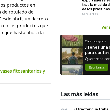
los productos en
tras la medida 
de los práctico
a de rotulado de
hace 4 días
esde abril, un decreto
do en los productos que
Ver
unque hasta ahora la
El campo y vos
¿Tenés una h
para contar
Queremos con
Escribinos
ases fitosanitarios y
Las más leídas
El tractor que trabaj