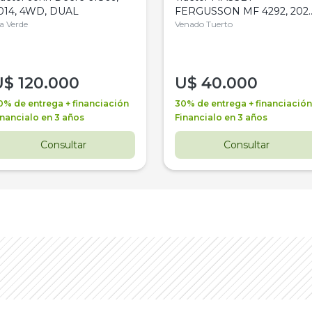
014, 4WD, DUAL
FERGUSSON MF 4292, 2020
la Verde
4WD, PATON
Venado Tuerto
U$
120.000
U$
40.000
0% de entrega + financiación
30% de entrega + financiación
inancialo en 3 años
Financialo en 3 años
Consultar
Consultar