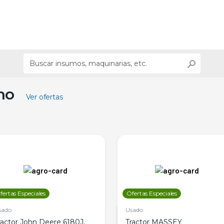
ino
Ver ofertas
fertas Especiales
Ofertas Especiales
sado
Usado
ractor John Deere 6180J,
Tractor MASSEY