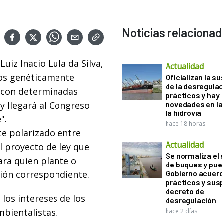
Noticias relaciona
Luiz Inacio Lula da Silva,
Actualidad
mos genéticamente
Oficializan la s
de la desregula
 con determinadas
prácticos y hay
y llegará al Congreso
novedades en la
la hidrovía
".
hace 18 horas
e polarizado entre
Actualidad
l proyecto de ley que
Se normaliza el 
ara quien plante o
de buques y pue
ción correspondiente.
Gobierno acuerd
prácticos y sus
decreto de
 los intereses de los
desregulación
mbientalistas.
hace 2 días