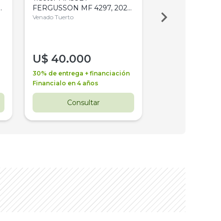
,
FERGUSSON MF 4297, 2020,
2003, 4WD, PA
4WD, PATON
Venado Tuerto
Venado Tuerto
U$
40.000
U$
30.000
30% de entrega + financiación
30% de entrega + 
Financialo en 4 años
Financialo en 3 a
Consultar
Consul