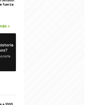
de fuerza
s
 más
>
istoria
nos?
ocerla
a a 1000