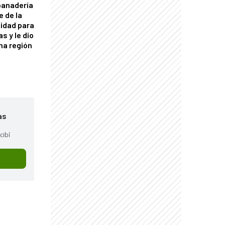
panadería
e de la
idad para
s y le dio
una región
as
cibí