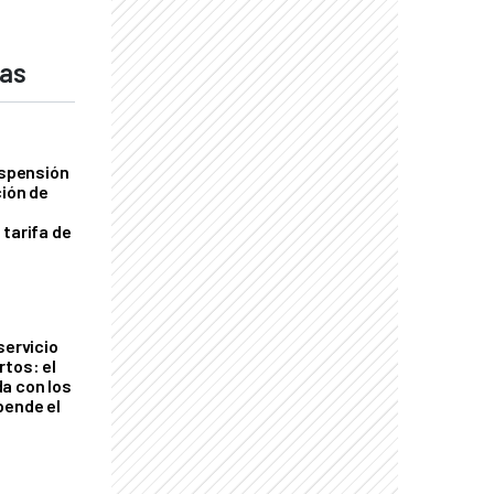
das
uspensión
ción de
 tarifa de
servicio
rtos: el
a con los
pende el