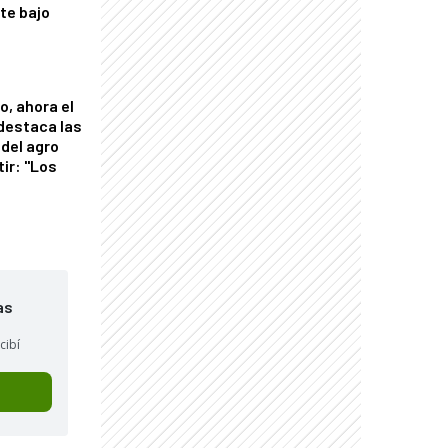
nte bajo
o, ahora el
 destaca las
del agro
tir: "Los
"
as
cibí