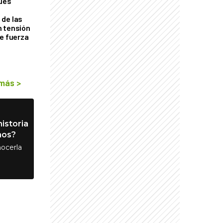
ques
de las
n tensión
de fuerza
s
 más
>
istoria
nos?
ocerla