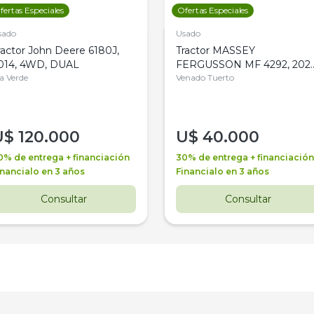
fertas Especiales
Ofertas Especiales
sado
Usado
ractor John Deere 6180J,
Tractor MASSEY
014, 4WD, DUAL
FERGUSSON MF 4292, 2020
la Verde
4WD, PATON
Venado Tuerto
U$
120.000
U$
40.000
0% de entrega + financiación
30% de entrega + financiación
inancialo en 3 años
Financialo en 3 años
Consultar
Consultar