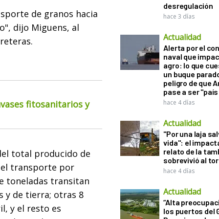
desregulación
ansporte de granos hacia
hace 3 días
", dijo Miguens, al
Actualidad
reteras.
Alerta por el con
naval que impac
agro: lo que cu
un buque parado
peligro de que 
pase a ser "país
ases fitosanitarios y
hace 4 días
Actualidad
"Por una laja sa
vida": el impac
relato de la ta
del total producido de
sobrevivió al to
a el transporte por
hace 4 días
de toneladas transitan
Actualidad
y de tierra; otras 8
“Alta preocupac
l, y el resto es
los puertos del 