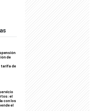
das
uspensión
ción de
 tarifa de
servicio
rtos: el
a con los
pende el