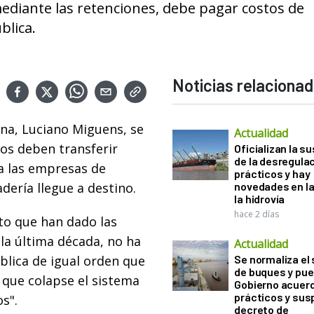
mediante las retenciones, debe pagar costos de
blica.
Noticias relaciona
ina, Luciano Miguens, se
Actualidad
os deben transferir
Oficializan la s
de la desregula
 a las empresas de
prácticos y hay
dería llegue a destino.
novedades en la
la hidrovía
hace 2 días
lto que han dado las
la última década, no ha
Actualidad
lica de igual orden que
Se normaliza el 
de buques y pue
 que colapse el sistema
Gobierno acuerd
prácticos y sus
s".
decreto de