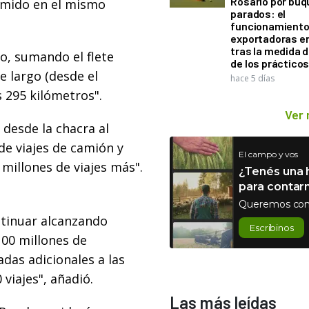
Rosario por bu
umido en el mismo
parados: el
funcionamiento 
exportadoras e
tras la medida 
o, sumando el flete
de los práctico
te largo (desde el
hace 5 días
s 295 kilómetros".
Ver
desde la chacra al
de viajes de camión y
El campo y vos
8 millones de viajes más".
¿Tenés una h
para contar
Queremos con
tinuar alcanzando
Escribinos
 100 millones de
adas adicionales a las
viajes", añadió.
Las más leídas