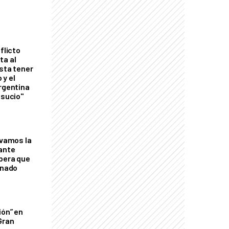
flicto
ta al
esta tener
 y el
Argentina
 sucio"
lvamos la
tante
mbera que
rnado
ión” en
Gran