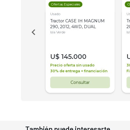
les
Ofertas Especiales
O
Usado
U
a Metalfor 7040,
Tractor CASE IH MAGNUM
T
Bot 32 Mts
290, 2012, 4WD, DUAL
2
Isla Verde
Is
000
U$
145.000
a + financiación
Precio oferta sin usado
3
 4 años
30% de entrega + financiación
F
nsultar
Consultar
También puede interesarte