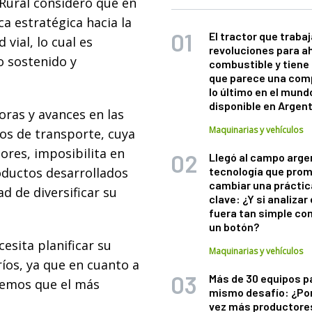
 Rural consideró que en
a estratégica hacia la
El tractor que trabaj
 vial, lo cual es
revoluciones para a
o sostenido y
combustible y tiene
que parece una com
lo último en el mund
disponible en Argen
joras y avances en las
Maquinarias y vehículos
tos de transporte, cuya
ores, imposibilita en
Llegó al campo arge
oductos desarrollados
tecnología que pro
cambiar una práctic
ad de diversificar su
clave: ¿Y si analizar 
fuera tan simple co
un botón?
esita planificar su
Maquinarias y vehículos
íos, ya que en cuanto a
Más de 30 equipos p
bemos que el más
mismo desafío: ¿Po
vez más productore