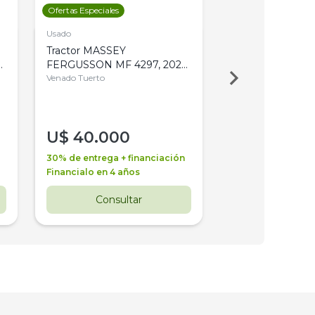
Ofertas Especiales
Ofertas Especiales
Usado
Usado
Tractor MASSEY
Tractor AGCO ALL
,
FERGUSSON MF 4297, 2020,
2003, 4WD, PA
4WD, PATON
Venado Tuerto
Venado Tuerto
U$
40.000
U$
30.000
30% de entrega + financiación
30% de entrega + 
Financialo en 4 años
Financialo en 3 a
Consultar
Consul