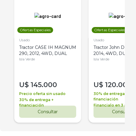
Ofertas Especiales
Ofertas Especiales
Usado
Usado
Tractor CASE IH MAGNUM
Tractor John Deere 
290, 2012, 4WD, DUAL
2014, 4WD, DUAL
Isla Verde
Isla Verde
U$
145.000
U$
120.000
Precio oferta sin usado
30% de entrega +
financiación
30% de entrega +
financiación
Financialo en 3 años
Consultar
Consultar