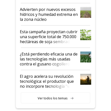
"Estoy muy impresionado"
Advierten por nuevos excesos
hídricos y humedad extrema en
la zona núcleo
Esta campaña proyectan cubrir
una superficie total de 750.000
hectáreas de soja sembradas
con una nueva generación de
variedades que marcan un
¿Está perdiendo eficacia una de
salto tecnológico en genética y
las tecnologías más usadas
rendimiento
contra el gusano cogollero? El
desafío de una tecnología clave
El agro acelera su revolución
tecnológica: el productor que
no incorpore tecnología "va a
perder el tren"
Ver todos los temas