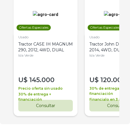
Ofertas Especiales
Ofertas Especiales
Usado
Usado
Tractor CASE IH MAGNUM
Tractor John Deere 
290, 2012, 4WD, DUAL
2014, 4WD, DUAL
Isla Verde
Isla Verde
U$
145.000
U$
120.000
Precio oferta sin usado
30% de entrega +
financiación
30% de entrega +
financiación
Financialo en 3 años
Consultar
Consultar