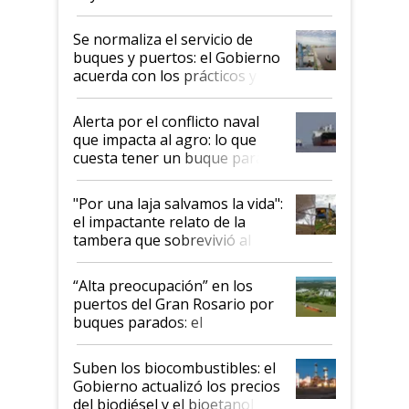
la hidrovía
Se normaliza el servicio de
buques y puertos: el Gobierno
acuerda con los prácticos y
suspende el decreto de
desregulación
Alerta por el conflicto naval
que impacta al agro: lo que
cuesta tener un buque parado
y el peligro de que Argentina
pase a ser "país sucio"
"Por una laja salvamos la vida":
el impactante relato de la
tambera que sobrevivió al
tornado
“Alta preocupación” en los
puertos del Gran Rosario por
buques parados: el
funcionamiento de las
exportadoras en tensión tras
Suben los biocombustibles: el
la medida de fuerza de los
Gobierno actualizó los precios
prácticos
del biodiésel y el bioetanol