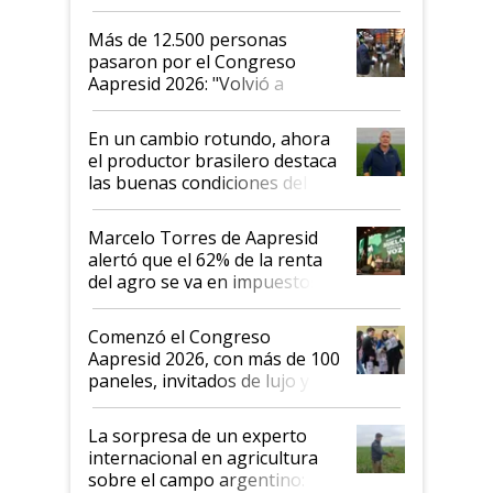
Más de 12.500 personas
pasaron por el Congreso
Aapresid 2026: "Volvió a
demostrar que hablar del
suelo es hablar de todo el
En un cambio rotundo, ahora
sistema productivo"
el productor brasilero destaca
las buenas condiciones del
agro argentino para invertir:
"Los veo más motivados"
Marcelo Torres de Aapresid
alertó que el 62% de la renta
del agro se va en impuestos:
"No es bueno que en
Argentina se sigan discutiendo
Comenzó el Congreso
las mismas cosas de hace 50
Aapresid 2026, con más de 100
años"
paneles, invitados de lujo y
todas las tendencias
La sorpresa de un experto
internacional en agricultura
sobre el campo argentino: