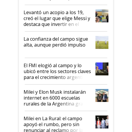
cosecha y las exportaciones
Levantó un acopio a los 19,
creó el lugar que elige Messi y
destaca que invertir en el
kirchnerismo era como "darle
plata a un hijo para droga":
La confianza del campo sigue
Juan Félix Rossetti, el libertario
alta, aunque perdió impulso
que de una dura crisis salió
más fuerte y apuesta al cambio
de Milei
El FMI elogió al campo y lo
ubicó entre los sectores claves
para el crecimiento argentino
Milei y Elon Musk instalarán
internet en 6000 escuelas
rurales de la Argentina gracias
a un acuerdo con Starlink
Milei en La Rural: el campo
apoyó el rumbo, pero sin
renunciar al reclamo por las