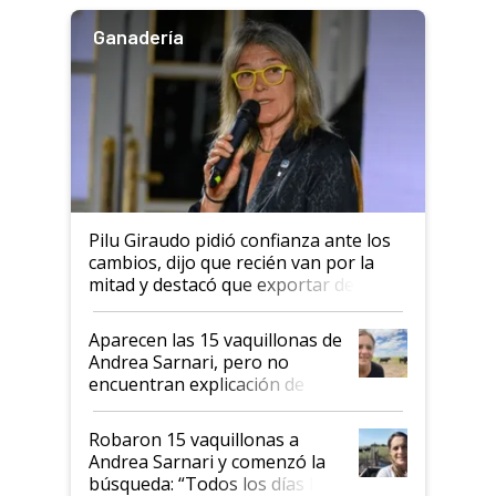
Ganadería
Pilu Giraudo pidió confianza ante los
cambios, dijo que recién van por la
mitad y destacó que exportar dejó de
ser "para unos pocos": "Tenemos un
mandato muy claro del gobierno
Aparecen las 15 vaquillonas de
nacional"
Andrea Sarnari, pero no
encuentran explicación de
cómo llegaron allí
Robaron 15 vaquillonas a
Andrea Sarnari y comenzó la
búsqueda: “Todos los días le