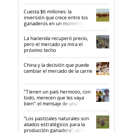
toca a algún productor”
Cuesta $6 millones: la
inversión que crece entre los
ganaderos en un momento
histórico para la actividad
La hacienda recuperó precio,
pero el mercado ya mira el
próximo techo
China y la decisión que puede
cambiar el mercado de la carne
"Tienen un país hermoso, con
todo, merecen que les vaya
bien": el mensaje de una
ganadera uruguaya sobre las
oportunidades que se abren
"Los pastizales naturales son
para el agro en Argentina, con
aliados estratégicos para la
foco en la carne
producción ganadera", destaca