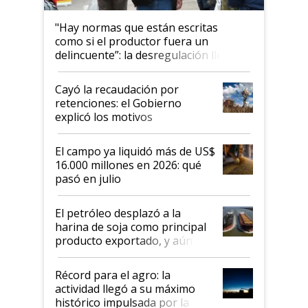
"Hay normas que están escritas
como si el productor fuera un
delincuente”: la desregulación llegó
al Congreso Aapresid y hasta se
habló del financiamiento al IPCVA
Cayó la recaudación por
retenciones: el Gobierno
explicó los motivos
El campo ya liquidó más de US$
16.000 millones en 2026: qué
pasó en julio
El petróleo desplazó a la
harina de soja como principal
producto exportado, y aún así
el agro aportó casi seis de cada
diez dólares y sostuvo el
Récord para el agro: la
liderazgo en un semestre
actividad llegó a su máximo
récord
histórico impulsada por la