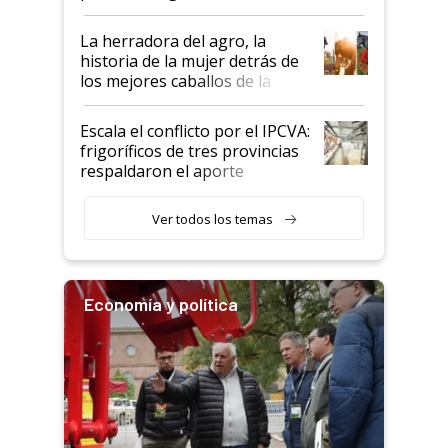
la iniciativa que ya reúne a 46
establecimientos en Argentina
La herradora del agro, la
historia de la mujer detrás de
los mejores caballos de la
Argentina y los mitos que
todavía hacen sufrir a estos
Escala el conflicto por el IPCVA:
animales: "Mientras me
frigoríficos de tres provincias
descalificaban, yo seguí
respaldaron el aporte
haciendo currículum"
obligatorio
Ver todos los temas
Economía y política