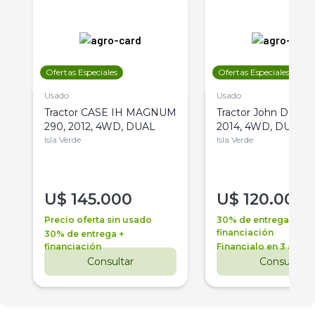
Ofertas Especiales
Ofertas Especiales
Usado
Usado
Tractor CASE IH MAGNUM
Tractor John Deere 
290, 2012, 4WD, DUAL
2014, 4WD, DUAL
Isla Verde
Isla Verde
U$
145.000
U$
120.000
Precio oferta sin usado
30% de entrega +
financiación
30% de entrega +
financiación
Financialo en 3 años
Consultar
Consultar