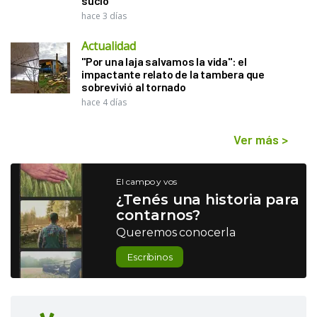
sucio"
hace 3 días
Actualidad
"Por una laja salvamos la vida": el
impactante relato de la tambera que
sobrevivió al tornado
hace 4 días
Ver más
>
El campo y vos
¿Tenés una historia para
contarnos?
Queremos conocerla
Escribinos