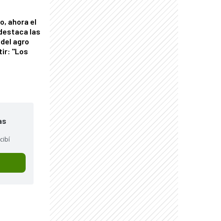
o, ahora el
 destaca las
del agro
tir: "Los
"
as
cibí