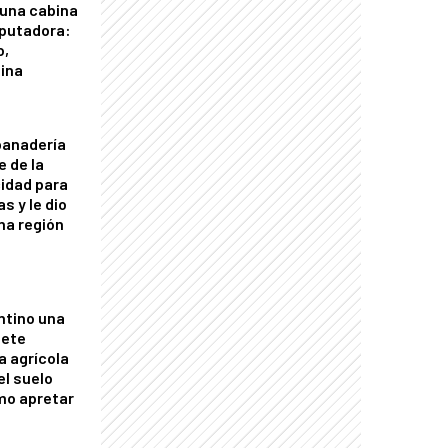
 una cabina
putadora:
o,
tina
panadería
e de la
idad para
s y le dio
una región
ntino una
mete
a agrícola
el suelo
mo apretar