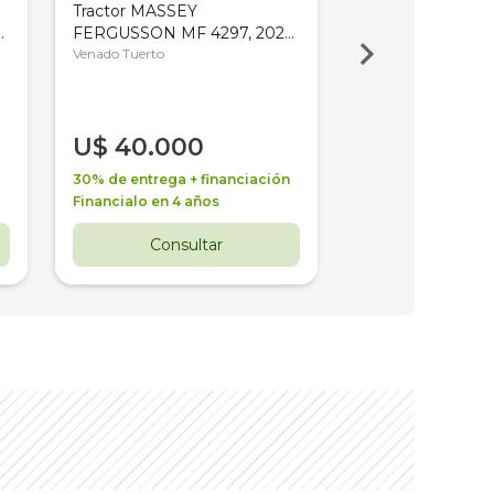
Tractor MASSEY
Tractor AGCO ALL
,
FERGUSSON MF 4297, 2020,
2003, 4WD, PA
4WD, PATON
Venado Tuerto
Venado Tuerto
U$
40.000
U$
30.000
30% de entrega + financiación
30% de entrega + 
Financialo en 4 años
Financialo en 3 a
Consultar
Consul