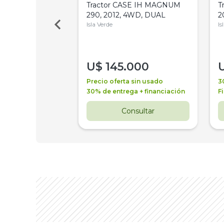
a Metalfor 7040,
Tractor CASE IH MAGNUM
T
Bot 32 Mts
290, 2012, 4WD, DUAL
2
Isla Verde
Is
000
U$
145.000
a + financiación
Precio oferta sin usado
3
 4 años
30% de entrega + financiación
F
nsultar
Consultar