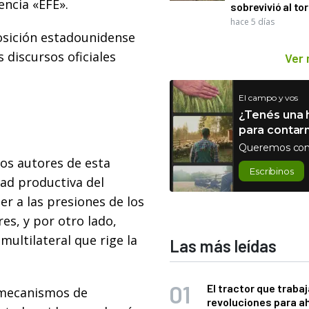
encia «EFE».
sobrevivió al to
hace 5 días
posición estadounidense
 discursos oficiales
Ver
El campo y vos
¿Tenés una h
para contar
Queremos con
os autores de esta
Escribinos
dad productiva del
r a las presiones de los
res, y por otro lado,
multilateral que rige la
Las más leídas
El tractor que trabaj
s mecanismos de
revoluciones para a