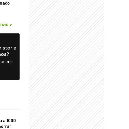
rnado
 más
>
istoria
nos?
ocerla
a a 1000
horrar