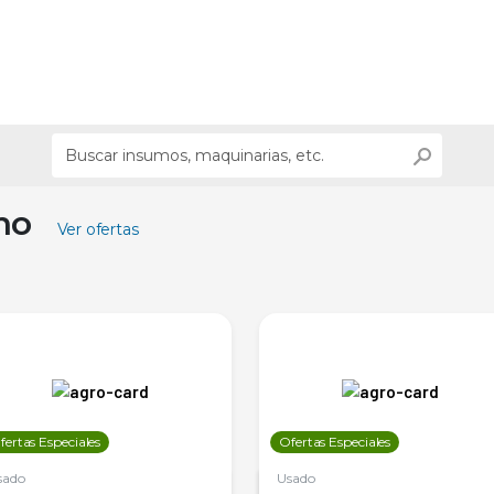
ino
Ver ofertas
fertas Especiales
Ofertas Especiales
sado
Usado