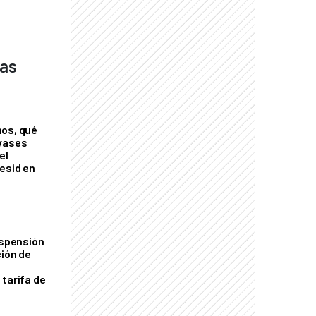
das
nos, qué
nvases
el
esid en
uspensión
ción de
 tarifa de