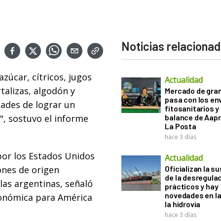
Noticias relaciona
zúcar, cítricos, jugos
Actualidad
talizas, algodón y
Mercado de gra
pasa con los e
ades de lograr un
fitosanitarios y 
, sostuvo el informe
balance de Aapr
La Posta
hace 3 días
 por los Estados Unidos
Actualidad
ones de origen
Oficializan la s
de la desregula
las argentinas, señaló
prácticos y hay
novedades en la
conómica para América
la hidrovía
hace 3 días