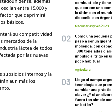
 estadounidense, además
combustible y tiene
oscilan entre 15.000 y
que parece una com
lo último en el mund
 factor que deprimirá
disponible en Argen
tos básicos.
Maquinarias y vehículos
entará su competitividad
Cómo una pequeña 
os mercados de la
pasó a ser un gigant
molienda, con capac
industria láctea de todos
1000 toneladas diaria
fectada por las nuevas
impulso al trigo en 
poco habitual
Agricultura
 subsidios internos y la
Llegó al campo arge
irán aun más los
tecnología que pro
ento.
cambiar una práctic
clave: ¿Y si analizar 
fuera tan simple co
un botón?