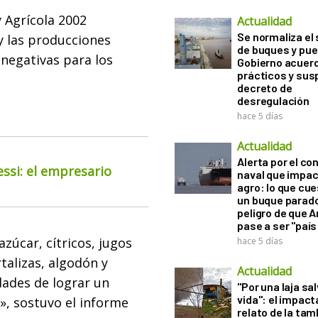
y Agrícola 2002
Actualidad
Se normaliza el 
y las producciones
de buques y pue
 negativas para los
Gobierno acuerd
prácticos y sus
decreto de
desregulación
hace 5 días
Actualidad
Alerta por el con
essi: el empresario
naval que impac
agro: lo que cu
un buque parado
peligro de que 
pase a ser "país
zúcar, cítricos, jugos
hace 5 días
talizas, algodón y
Actualidad
dades de lograr un
"Por una laja sa
vida": el impac
, sostuvo el informe
relato de la ta