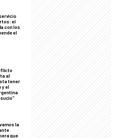
servicio
rtos: el
a con los
pende el
flicto
ta al
esta tener
 y el
Argentina
 sucio"
lvamos la
tante
mbera que