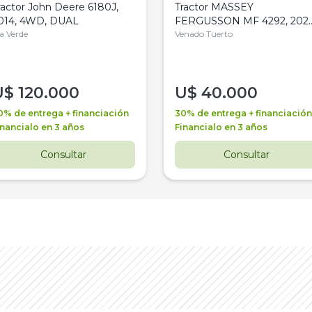
ractor John Deere 6180J,
Tractor MASSEY
014, 4WD, DUAL
FERGUSSON MF 4292, 2020
la Verde
4WD, PATON
Venado Tuerto
U$
120.000
U$
40.000
0% de entrega + financiación
30% de entrega + financiación
inancialo en 3 años
Financialo en 3 años
Consultar
Consultar