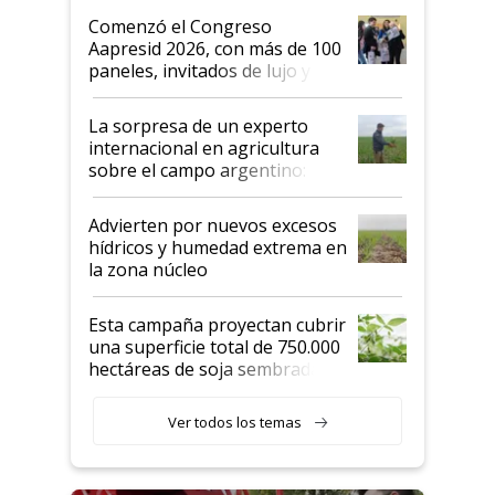
Argentina se sigan discutiendo
Comenzó el Congreso
las mismas cosas de hace 50
Aapresid 2026, con más de 100
años"
paneles, invitados de lujo y
todas las tendencias
La sorpresa de un experto
internacional en agricultura
sobre el campo argentino:
"Estoy muy impresionado"
Advierten por nuevos excesos
hídricos y humedad extrema en
la zona núcleo
Esta campaña proyectan cubrir
una superficie total de 750.000
hectáreas de soja sembradas
con una nueva generación de
variedades que marcan un
Ver todos los temas
salto tecnológico en genética y
rendimiento