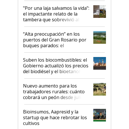
pase a ser "país sucio"
"Por una laja salvamos la vida":
el impactante relato de la
tambera que sobrevivió al
tornado
“Alta preocupación” en los
puertos del Gran Rosario por
buques parados: el
funcionamiento de las
exportadoras en tensión tras
Suben los biocombustibles: el
la medida de fuerza de los
Gobierno actualizó los precios
prácticos
del biodiésel y el bioetanol
Nuevo aumento para los
trabajadores rurales: cuánto
cobrará un peón desde julio
Bioinsumos, Aapresid y la
startup que hace rebrotar los
cultivos