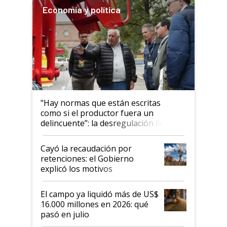
Economía y política
"Hay normas que están escritas
como si el productor fuera un
delincuente”: la desregulación llegó
al Congreso Aapresid y hasta se
habló del financiamiento al IPCVA
Cayó la recaudación por
retenciones: el Gobierno
explicó los motivos
El campo ya liquidó más de US$
16.000 millones en 2026: qué
pasó en julio