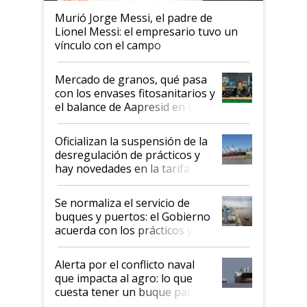
Murió Jorge Messi, el padre de
Lionel Messi: el empresario tuvo un
vínculo con el campo
Mercado de granos, qué pasa
con los envases fitosanitarios y
el balance de Aapresid en La
Posta
Oficializan la suspensión de la
desregulación de prácticos y
hay novedades en la tarifa de
la hidrovía
Se normaliza el servicio de
buques y puertos: el Gobierno
acuerda con los prácticos y
suspende el decreto de
desregulación
Alerta por el conflicto naval
que impacta al agro: lo que
cuesta tener un buque parado
y el peligro de que Argentina