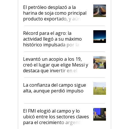
El petróleo desplazó a la
harina de soja como principal
producto exportado, y aún así
el agro aportó casi seis de cada
diez dólares y sostuvo el
Récord para el agro: la
liderazgo en un semestre
actividad llegó a su máximo
récord
histórico impulsada por la
cosecha y las exportaciones
Levantó un acopio a los 19,
creó el lugar que elige Messi y
destaca que invertir en el
kirchnerismo era como "darle
plata a un hijo para droga":
La confianza del campo sigue
Juan Félix Rossetti, el libertario
alta, aunque perdió impulso
que de una dura crisis salió
más fuerte y apuesta al cambio
de Milei
El FMI elogió al campo y lo
ubicó entre los sectores claves
para el crecimiento argentino