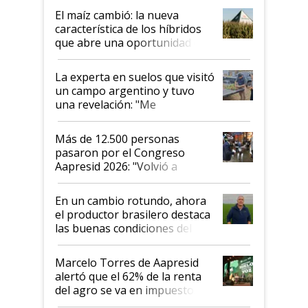
infinitas"
El maíz cambió: la nueva
característica de los híbridos
que abre una oportunidad en
el lote
La experta en suelos que visitó
un campo argentino y tuvo
una revelación: "Me
impresionó mucho"
Más de 12.500 personas
pasaron por el Congreso
Aapresid 2026: "Volvió a
demostrar que hablar del
suelo es hablar de todo el
En un cambio rotundo, ahora
sistema productivo"
el productor brasilero destaca
las buenas condiciones del
agro argentino para invertir:
"Los veo más motivados"
Marcelo Torres de Aapresid
alertó que el 62% de la renta
del agro se va en impuestos:
"No es bueno que en