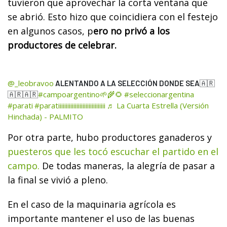
tuvieron que aprovechar la corta ventana que
se abrió. Esto hizo que coincidiera con el festejo
en algunos casos, p
ero no privó a los
productores de celebrar.
@_leobravoo
ALENTANDO A LA SELECCIÓN DONDE SEA🇦🇷
#campoargentino🌱🌾🌻
#seleccionargentina
🇦🇷🇦🇷
#parati
#paratiiiiiiiiiiiiiiiiiiiiiiiiiiiiiii
♬ La Cuarta Estrella (Versión
Hinchada) - PALMITO
Por otra parte, hubo productores ganaderos y
puesteros que les tocó escuchar el partido en el
campo.
De todas maneras, la alegría de pasar a
la final se vivió a pleno.
En el caso de la maquinaria agrícola es
importante mantener el uso de las buenas