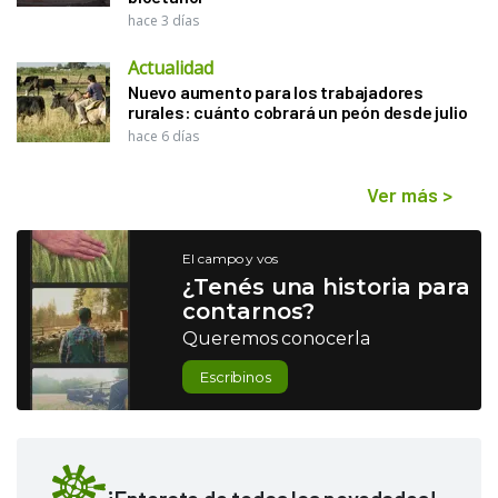
hace 3 días
Actualidad
Nuevo aumento para los trabajadores
rurales: cuánto cobrará un peón desde julio
hace 6 días
Ver más
>
El campo y vos
¿Tenés una historia para
contarnos?
Queremos conocerla
Escribinos