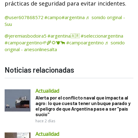
prácticas de seguridad para evitar incidentes.
@user607868572
#campo
#argentina
♬ sonido original -
Suu
@jeremiasbodoira5
#argentina🇦🇷
#seleccionargentina
#campoargentino🌱🌾🌻🐮🐂
#campoargentino
♬ sonido
original - ariesonlinesalta
Noticias relacionadas
Actualidad
Alerta por el conflicto naval que impacta al
agro: lo que cuesta tener un buque parado y
el peligro de que Argentina pase a ser "país
sucio"
hace 2 días
Actualidad