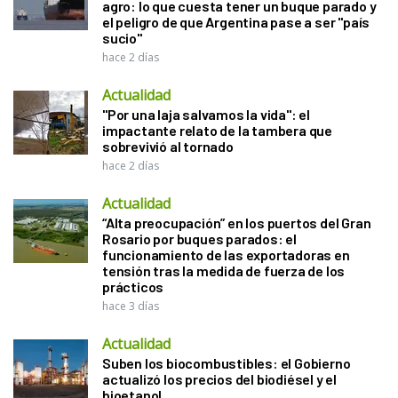
agro: lo que cuesta tener un buque parado y
el peligro de que Argentina pase a ser "país
sucio"
hace 2 días
Actualidad
"Por una laja salvamos la vida": el
impactante relato de la tambera que
sobrevivió al tornado
hace 2 días
Actualidad
“Alta preocupación” en los puertos del Gran
Rosario por buques parados: el
funcionamiento de las exportadoras en
tensión tras la medida de fuerza de los
prácticos
hace 3 días
Actualidad
Suben los biocombustibles: el Gobierno
actualizó los precios del biodiésel y el
bioetanol