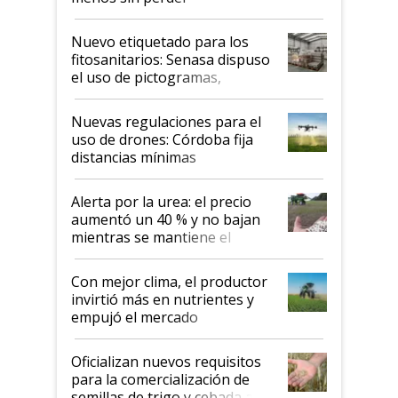
productividad en la campaña
fina
Nuevo etiquetado para los
fitosanitarios: Senasa dispuso
el uso de pictogramas,
palabras de advertencia e
indicaciones
Nuevas regulaciones para el
uso de drones: Córdoba fija
distancias mínimas
Alerta por la urea: el precio
aumentó un 40 % y no bajan
mientras se mantiene el
conflicto en Medio Oriente
Con mejor clima, el productor
invirtió más en nutrientes y
empujó el mercado
Oficializan nuevos requisitos
para la comercialización de
semillas de trigo y cebada a