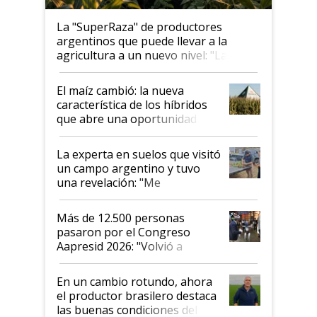
La "SuperRaza" de productores
argentinos que puede llevar a la
agricultura a un nuevo nivel: "Las
posibilidades de crecimiento son
infinitas"
El maíz cambió: la nueva
característica de los híbridos
que abre una oportunidad en
el lote
La experta en suelos que visitó
un campo argentino y tuvo
una revelación: "Me
impresionó mucho"
Más de 12.500 personas
pasaron por el Congreso
Aapresid 2026: "Volvió a
demostrar que hablar del
suelo es hablar de todo el
En un cambio rotundo, ahora
sistema productivo"
el productor brasilero destaca
las buenas condiciones del