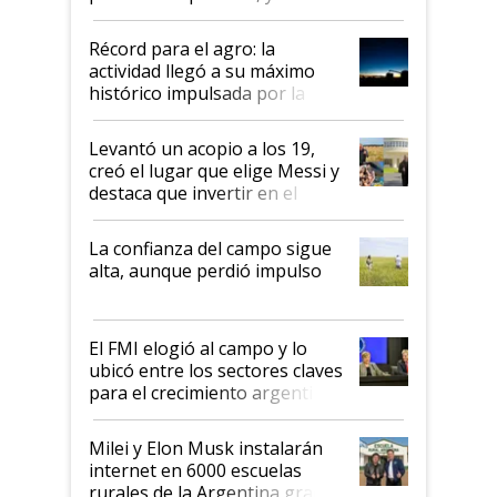
el agro aportó casi seis de cada
diez dólares y sostuvo el
Récord para el agro: la
liderazgo en un semestre
actividad llegó a su máximo
récord
histórico impulsada por la
cosecha y las exportaciones
Levantó un acopio a los 19,
creó el lugar que elige Messi y
destaca que invertir en el
kirchnerismo era como "darle
plata a un hijo para droga":
La confianza del campo sigue
Juan Félix Rossetti, el libertario
alta, aunque perdió impulso
que de una dura crisis salió
más fuerte y apuesta al cambio
de Milei
El FMI elogió al campo y lo
ubicó entre los sectores claves
para el crecimiento argentino
Milei y Elon Musk instalarán
internet en 6000 escuelas
rurales de la Argentina gracias