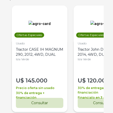
Ofertas Especiales
Ofertas Especiales
Usado
Usado
Tractor CASE IH MAGNUM
Tractor John Deere 
290, 2012, 4WD, DUAL
2014, 4WD, DUAL
Isla Verde
Isla Verde
U$
145.000
U$
120.000
Precio oferta sin usado
30% de entrega +
financiación
30% de entrega +
financiación
Financialo en 3 años
Consultar
Consultar