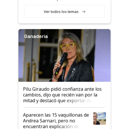
con una nueva generación de
variedades que marcan un
Ver todos los temas
salto tecnológico en genética y
rendimiento
Ganadería
Pilu Giraudo pidió confianza ante los
cambios, dijo que recién van por la
mitad y destacó que exportar dejó de
ser "para unos pocos": "Tenemos un
mandato muy claro del gobierno
Aparecen las 15 vaquillonas de
nacional"
Andrea Sarnari, pero no
encuentran explicación de