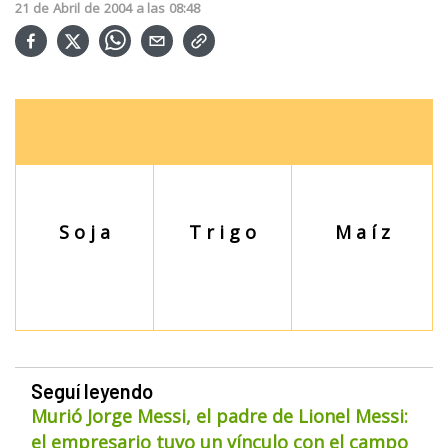
21
de
Abril
de
2004
a las
08:48
S o j a
T r i g o
M a í z
Seguí leyendo
Murió Jorge Messi, el padre de Lionel Messi:
el empresario tuvo un vínculo con el campo