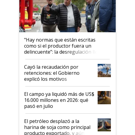
"Hay normas que están escritas
como si el productor fuera un
delincuente”: la desregulación llegó
al Congreso Aapresid y hasta se
habló del financiamiento al IPCVA
Cayó la recaudación por
retenciones: el Gobierno
explicó los motivos
El campo ya liquidó más de US$
16.000 millones en 2026: qué
pasó en julio
El petróleo desplazó a la
harina de soja como principal
producto exportado, y aún así