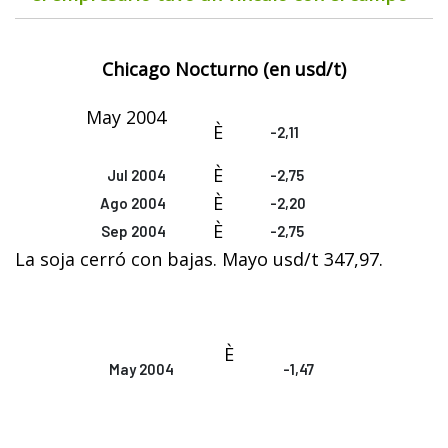
Chicago Nocturno (en
usd/t)
May 2004
È
-2,11
È
Jul 2004
-2,75
È
Ago 2004
-2,20
È
Sep 2004
-2,75
La soja cerró con bajas. Mayo usd/t 347,97.
È
May 2004
-1,47