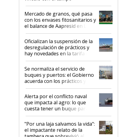
Mercado de granos, qué pasa
con los envases fitosanitarios y
el balance de Aapresid en La
Posta
Oficializan la suspensión de la
desregulación de prácticos y
hay novedades en la tarifa de
la hidrovía
Se normaliza el servicio de
buques y puertos: el Gobierno
acuerda con los prácticos y
suspende el decreto de
desregulación
Alerta por el conflicto naval
que impacta al agro: lo que
cuesta tener un buque parado
y el peligro de que Argentina
pase a ser "país sucio"
"Por una laja salvamos la vida":
el impactante relato de la
tambera que sobrevivió al