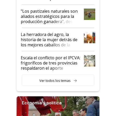
ganadera uruguaya sobre las
oportunidades que se abren
"Los pastizales naturales son
para el agro en Argentina, con
aliados estratégicos para la
foco en la carne
producción ganadera", destaca
la iniciativa que ya reúne a 46
establecimientos en Argentina
La herradora del agro, la
historia de la mujer detrás de
los mejores caballos de la
Argentina y los mitos que
todavía hacen sufrir a estos
Escala el conflicto por el IPCVA:
animales: "Mientras me
frigoríficos de tres provincias
descalificaban, yo seguí
respaldaron el aporte
haciendo currículum"
obligatorio
Ver todos los temas
Economía y política