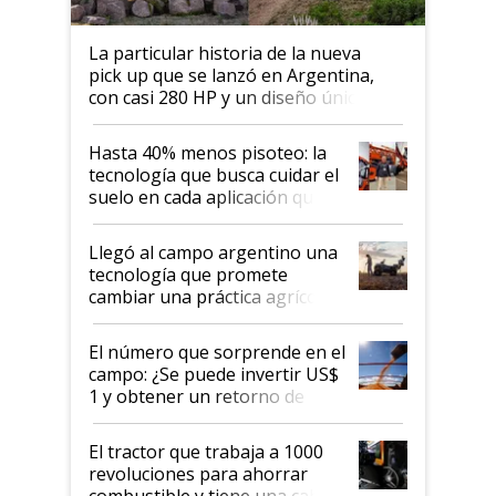
La particular historia de la nueva
pick up que se lanzó en Argentina,
con casi 280 HP y un diseño único: a
cuánto se vende
Hasta 40% menos pisoteo: la
tecnología que busca cuidar el
suelo en cada aplicación que
llevó Jacto al Congreso
Aapresid 2026
Llegó al campo argentino una
tecnología que promete
cambiar una práctica agrícola
clave: ¿Y si analizar el suelo
fuera tan simple como apretar
El número que sorprende en el
un botón?
campo: ¿Se puede invertir US$
1 y obtener un retorno de
hasta US$ 10 en agricultura?
El tractor que trabaja a 1000
revoluciones para ahorrar