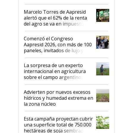
agro argentino para invertir:
"Los veo más motivados"
Marcelo Torres de Aapresid
alertó que el 62% de la renta
del agro se va en impuestos:
"No es bueno que en
Argentina se sigan discutiendo
Comenzó el Congreso
las mismas cosas de hace 50
Aapresid 2026, con más de 100
años"
paneles, invitados de lujo y
todas las tendencias
La sorpresa de un experto
internacional en agricultura
sobre el campo argentino:
"Estoy muy impresionado"
Advierten por nuevos excesos
hídricos y humedad extrema en
la zona núcleo
Esta campaña proyectan cubrir
una superficie total de 750.000
hectáreas de soja sembradas