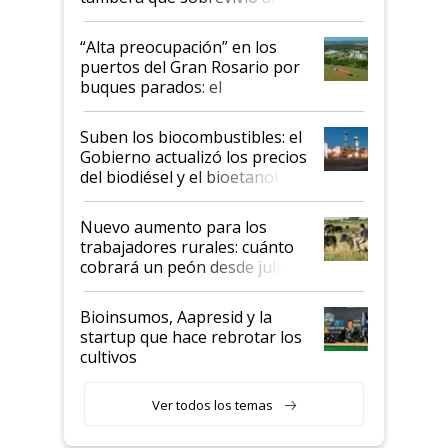
tornado
“Alta preocupación” en los
puertos del Gran Rosario por
buques parados: el
funcionamiento de las
exportadoras en tensión tras
Suben los biocombustibles: el
la medida de fuerza de los
Gobierno actualizó los precios
prácticos
del biodiésel y el bioetanol
Nuevo aumento para los
trabajadores rurales: cuánto
cobrará un peón desde julio
Bioinsumos, Aapresid y la
startup que hace rebrotar los
cultivos
Ver todos los temas