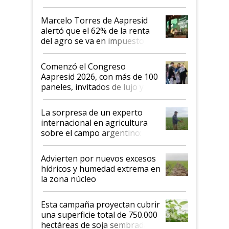
agro argentino para invertir:
"Los veo más motivados"
Marcelo Torres de Aapresid
alertó que el 62% de la renta
del agro se va en impuestos:
"No es bueno que en
Argentina se sigan discutiendo
Comenzó el Congreso
las mismas cosas de hace 50
Aapresid 2026, con más de 100
años"
paneles, invitados de lujo y
todas las tendencias
La sorpresa de un experto
internacional en agricultura
sobre el campo argentino:
"Estoy muy impresionado"
Advierten por nuevos excesos
hídricos y humedad extrema en
la zona núcleo
Esta campaña proyectan cubrir
una superficie total de 750.000
hectáreas de soja sembradas