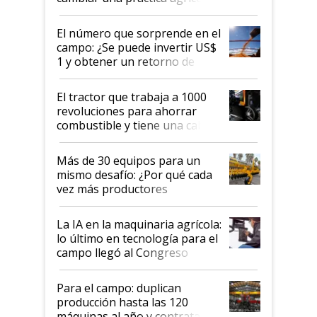
clave: ¿Y si analizar el suelo
fuera tan simple como apretar
El número que sorprende en el
un botón?
campo: ¿Se puede invertir US$
1 y obtener un retorno de
hasta US$ 10 en agricultura?
El tractor que trabaja a 1000
revoluciones para ahorrar
combustible y tiene una cabina
que parece una computadora:
lo último en el mundo,
Más de 30 equipos para un
disponible en Argentina
mismo desafío: ¿Por qué cada
vez más productores
incorporan fertilizante bajo
tierra?
La IA en la maquinaria agrícola:
lo último en tecnología para el
campo llegó al Congreso
Aapresid 2026
Para el campo: duplican
producción hasta las 120
máquinas al año y contratan