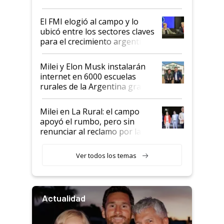
más fuerte y apuesta al cambio
de Milei
El FMI elogió al campo y lo
ubicó entre los sectores claves
para el crecimiento argentino
Milei y Elon Musk instalarán
internet en 6000 escuelas
rurales de la Argentina gracias
a un acuerdo con Starlink
Milei en La Rural: el campo
apoyó el rumbo, pero sin
renunciar al reclamo por las
retenciones
Ver todos los temas
Actualidad