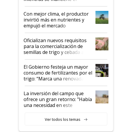
conflicto en Medio Oriente
Con mejor clima, el productor
invirtió más en nutrientes y
empujó el mercado
Oficializan nuevos requisitos
para la comercialización de
semillas de trigo y cebada a
granel
El Gobierno festeja un mayor
consumo de fertilizantes por el
trigo: “Marca una renovada
confianza de los productores”
La inversión del campo que
ofrece un gran retorno: "Había
una necesidad en este
segmento"
Ver todos los temas