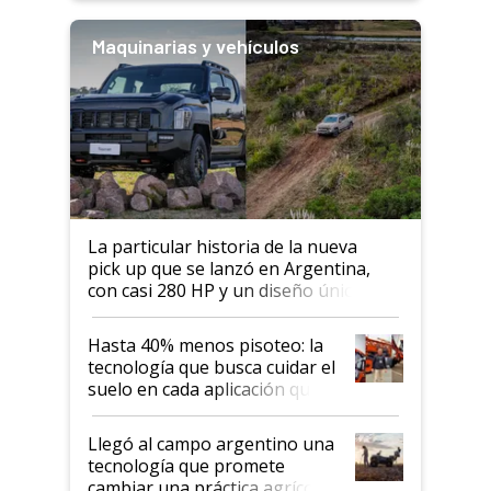
Maquinarias y vehículos
La particular historia de la nueva
pick up que se lanzó en Argentina,
con casi 280 HP y un diseño único: a
cuánto se vende
Hasta 40% menos pisoteo: la
tecnología que busca cuidar el
suelo en cada aplicación que
llevó Jacto al Congreso
Aapresid 2026
Llegó al campo argentino una
tecnología que promete
cambiar una práctica agrícola