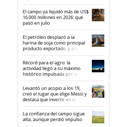
El campo ya liquidó más de US$
16.000 millones en 2026: qué
pasó en julio
El petróleo desplazó a la
harina de soja como principal
producto exportado, y aún así
el agro aportó casi seis de cada
diez dólares y sostuvo el
Récord para el agro: la
liderazgo en un semestre
actividad llegó a su máximo
récord
histórico impulsada por la
cosecha y las exportaciones
Levantó un acopio a los 19,
creó el lugar que elige Messi y
destaca que invertir en el
kirchnerismo era como "darle
plata a un hijo para droga":
La confianza del campo sigue
Juan Félix Rossetti, el libertario
alta, aunque perdió impulso
que de una dura crisis salió