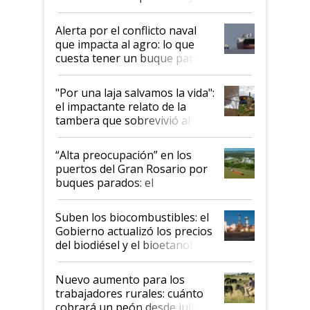
suspende el decreto de
desregulación
Alerta por el conflicto naval
que impacta al agro: lo que
cuesta tener un buque parado
y el peligro de que Argentina
pase a ser "país sucio"
"Por una laja salvamos la vida":
el impactante relato de la
tambera que sobrevivió al
tornado
“Alta preocupación” en los
puertos del Gran Rosario por
buques parados: el
funcionamiento de las
exportadoras en tensión tras
Suben los biocombustibles: el
la medida de fuerza de los
Gobierno actualizó los precios
prácticos
del biodiésel y el bioetanol
Nuevo aumento para los
trabajadores rurales: cuánto
cobrará un peón desde julio