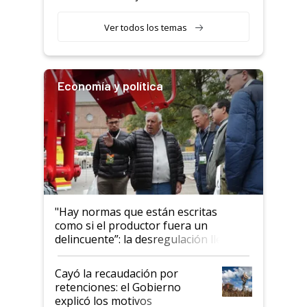
con una nueva generación de
variedades que marcan un
Ver todos los temas
salto tecnológico en genética y
rendimiento
Economía y política
"Hay normas que están escritas
como si el productor fuera un
delincuente”: la desregulación llegó
al Congreso Aapresid y hasta se
habló del financiamiento al IPCVA
Cayó la recaudación por
retenciones: el Gobierno
explicó los motivos