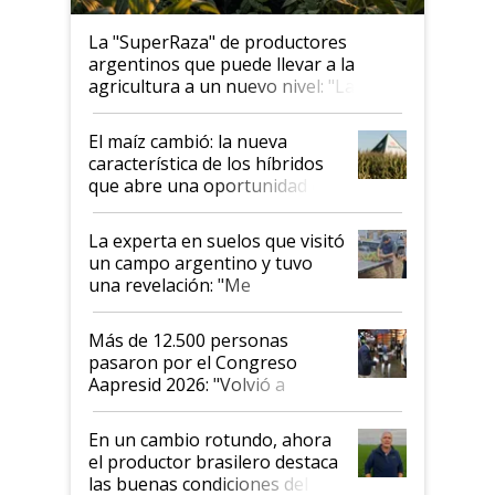
La "SuperRaza" de productores
argentinos que puede llevar a la
agricultura a un nuevo nivel: "Las
posibilidades de crecimiento son
infinitas"
El maíz cambió: la nueva
característica de los híbridos
que abre una oportunidad en
el lote
La experta en suelos que visitó
un campo argentino y tuvo
una revelación: "Me
impresionó mucho"
Más de 12.500 personas
pasaron por el Congreso
Aapresid 2026: "Volvió a
demostrar que hablar del
suelo es hablar de todo el
En un cambio rotundo, ahora
sistema productivo"
el productor brasilero destaca
las buenas condiciones del