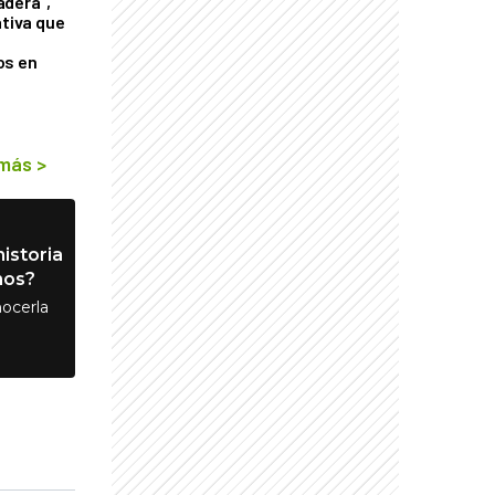
adera",
ativa que
os en
 más
>
istoria
nos?
ocerla