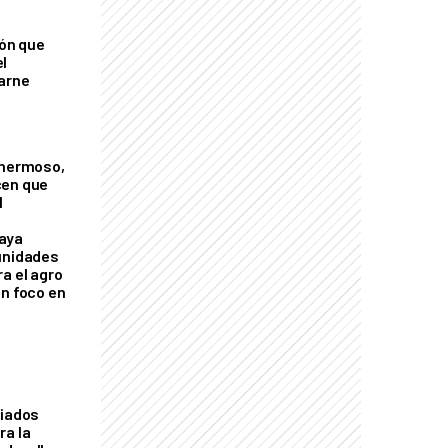
ión que
l
arne
 hermoso,
cen que
l
aya
unidades
a el agro
on foco en
liados
ra la