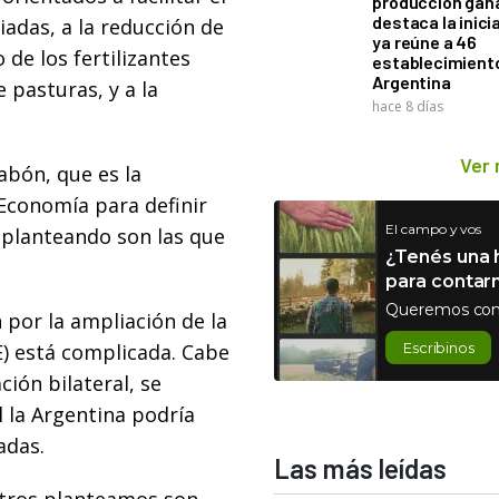
producción gan
destaca la inici
iadas, a la reducción de
ya reúne a 46
de los fertilizantes
establecimient
Argentina
 pasturas, y a la
hace 8 días
Ver
abón, que es la
 Economía para definir
El campo y vos
 planteando son las que
¿Tenés una h
para contar
Queremos con
 por la ampliación de la
) está complicada. Cabe
Escribinos
ción bilateral, se
l la Argentina podría
adas.
Las más leídas