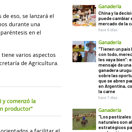
Ganadería
China y la decis
de eso, se lanzará el
puede cambiar e
pos durante una
mercado de la c
hace 6 días
paréntesis en el
Ganadería
"Tienen un país
 tiene varios aspectos
con todo, mere
les vaya bien": e
retaría de Agricultura.
mensaje de una
ganadera urugu
sobre las oport
que se abren par
en Argentina, c
la carne
hace 7 días
i y comenzó la
ún productor”
Ganadería
"Los pastizales
naturales son a
estratégicos pa
rientados a facilitar el