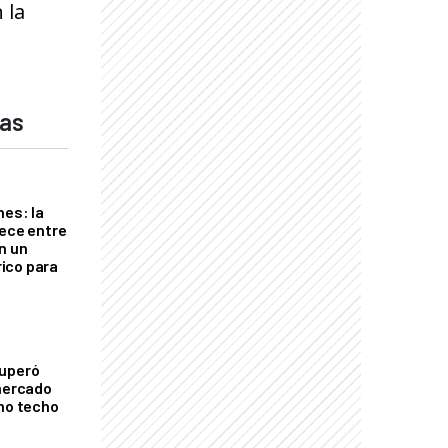
 la
das
nes: la
rece entre
n un
ico para
cuperó
 mercado
imo techo