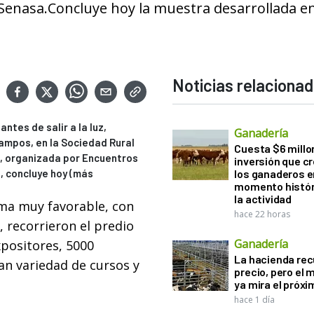
el Senasa.Concluye hoy la muestra desarrollada en
Noticias relaciona
ntes de salir a la luz,
Ganadería
Campos, en la Sociedad Rural
Cuesta $6 millo
, organizada por Encuentros
inversión que c
, concluye hoy (más
los ganaderos e
momento histór
la actividad
ima muy favorable, con
hace 22 horas
, recorrieron el predio
Ganadería
xpositores, 5000
La hacienda re
an variedad de cursos y
precio, pero el
ya mira el próx
hace 1 día