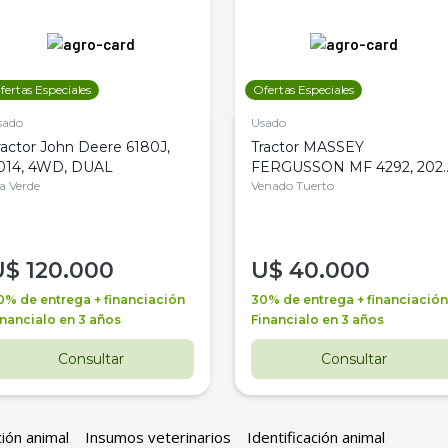
fertas Especiales
Ofertas Especiales
sado
Usado
ractor John Deere 6180J,
Tractor MASSEY
014, 4WD, DUAL
FERGUSSON MF 4292, 2020
la Verde
4WD, PATON
Venado Tuerto
U$
120.000
U$
40.000
0% de entrega + financiación
30% de entrega + financiación
inancialo en 3 años
Financialo en 3 años
Consultar
Consultar
ción animal
Insumos veterinarios
Identificación animal