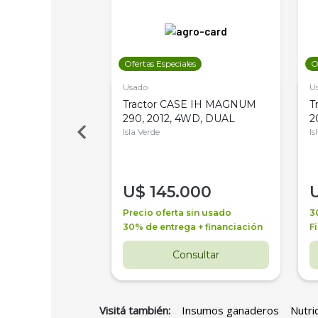
les
Ofertas Especiales
O
Usado
U
a Metalfor 7040,
Tractor CASE IH MAGNUM
T
Bot 32 Mts
290, 2012, 4WD, DUAL
2
Isla Verde
Is
000
U$
145.000
a + financiación
Precio oferta sin usado
3
 4 años
30% de entrega + financiación
F
nsultar
Consultar
Visitá también:
Insumos ganaderos
Nutri