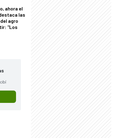
o, ahora el
 destaca las
del agro
tir: "Los
"
as
cibí