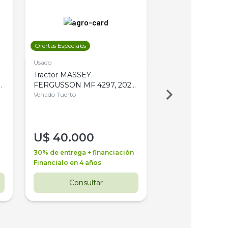
Ofertas Especiales
Ofertas Especiales
Usado
Usado
Tractor MASSEY
Tractor AGCO ALL
,
FERGUSSON MF 4297, 2020,
2003, 4WD, PA
4WD, PATON
Venado Tuerto
Venado Tuerto
U$
40.000
U$
30.000
30% de entrega + financiación
30% de entrega + 
Financialo en 4 años
Financialo en 3 a
Consultar
Consul