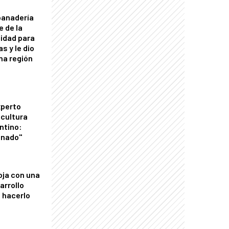
panadería
e de la
idad para
s y le dio
una región
xperto
icultura
ntino:
onado"
oja con una
arrollo
 hacerlo