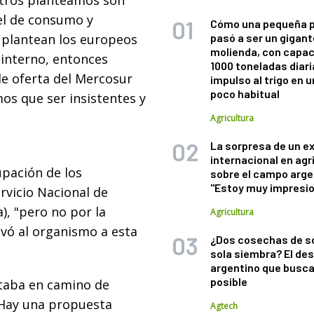
otros planteamos son
el de consumo y
Cómo una pequeña 
 plantean los europeos
pasó a ser un gigant
molienda, con capac
 interno, entonces
1000 toneladas diaria
de oferta del Mercosur
impulso al trigo en 
poco habitual
os que ser insistentes y
Agricultura
La sorpresa de un e
internacional en agr
pación de los
sobre el campo arge
"Estoy muy impresi
rvicio Nacional de
), "pero no por la
Agricultura
levó al organismo a esta
¿Dos cosechas de s
sola siembra? El des
argentino que busca
posible
taba en camino de
"Hay una propuesta
Agtech