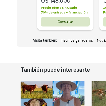
000
U$
145.000
a + financiación
Precio oferta sin usado
3
 4 años
30% de entrega + financiación
F
nsultar
Consultar
Visitá también:
Insumos ganaderos
Nutri
También puede interesarte