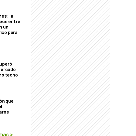
nes: la
rece entre
n un
ico para
cuperó
 mercado
imo techo
ión que
l
arne
 más
>