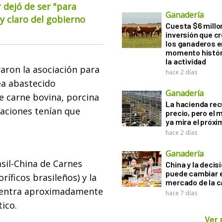
 dejó de ser "para
Ganadería
 claro del gobierno
Cuesta $6 millo
inversión que c
los ganaderos e
momento histór
la actividad
raron la asociación para
hace 2 días
ea abastecido
Ganadería
e carne bovina, porcina
La hacienda re
taciones tenían que
precio, pero el
ya mira el próx
hace 2 días
Ganadería
sil-China de Carnes
China y la decis
puede cambiar e
íficos brasileños) y la
mercado de la c
centra aproximadamente
hace 7 días
tico.
Ver