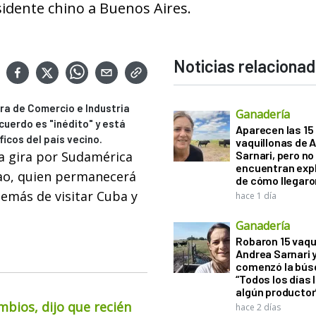
sidente chino a Buenos Aires.
Noticias relaciona
ra de Comercio e Industria
Ganadería
cuerdo es "inédito" y está
Aparecen las 15
icos del país vecino.
vaquillonas de 
la gira por Sudamérica
Sarnari, pero no
encuentran exp
tao, quien permanecerá
de cómo llegaron
demás de visitar Cuba y
hace 1 día
Ganadería
Robaron 15 vaqu
Andrea Sarnari 
comenzó la bús
“Todos los días 
algún productor
mbios, dijo que recién
hace 2 días