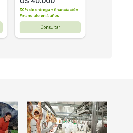
U$
40.000
U$
30.000
30% de entrega + financiación
30% de entrega + 
Financialo en 4 años
Financialo en 3 a
Consultar
Consul