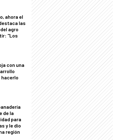
o, ahora el
 destaca las
del agro
tir: "Los
"
oja con una
arrollo
 hacerlo
panadería
e de la
idad para
s y le dio
una región