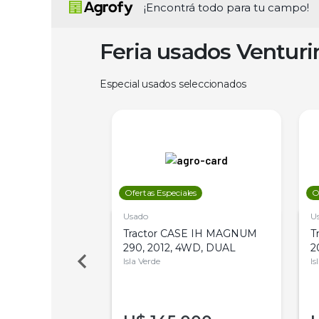
¡Encontrá todo para tu campo!
Feria usados Ventur
Especial usados seleccionados
les
Ofertas Especiales
O
Usado
U
a Metalfor 7040,
Tractor CASE IH MAGNUM
T
Bot 32 Mts
290, 2012, 4WD, DUAL
2
Isla Verde
Is