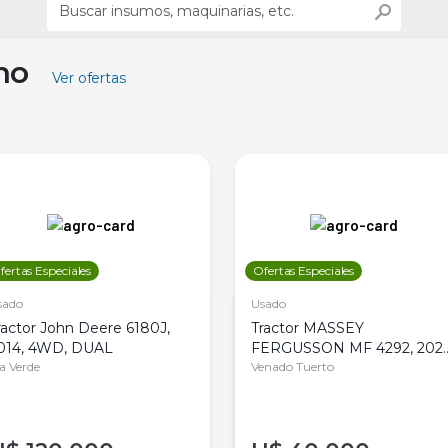
ino
Ver ofertas
fertas Especiales
Ofertas Especiales
sado
Usado
ractor John Deere 6180J,
Tractor MASSEY
014, 4WD, DUAL
FERGUSSON MF 4292, 2020
la Verde
4WD, PATON
Venado Tuerto