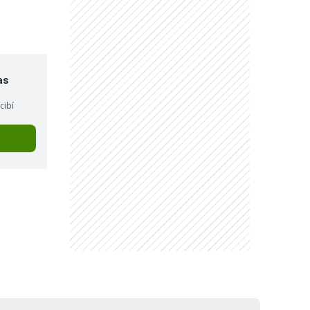
as
cibí