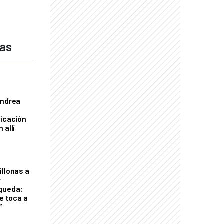
das
Andrea
licación
 allí
illonas a
y
queda:
le toca a
”