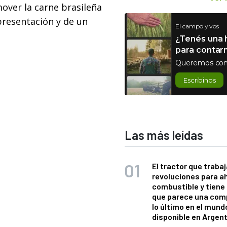
over la carne brasileña
epresentación y de un
El campo y vos
¿Tenés una h
para contar
Queremos con
Escribinos
Las más leídas
El tractor que trabaj
revoluciones para a
combustible y tiene
que parece una com
lo último en el mund
disponible en Argen