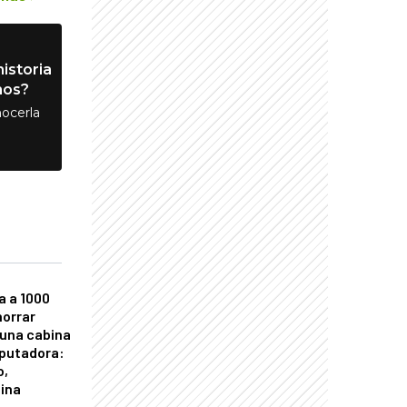
istoria
nos?
ocerla
a a 1000
horrar
 una cabina
putadora:
o,
tina