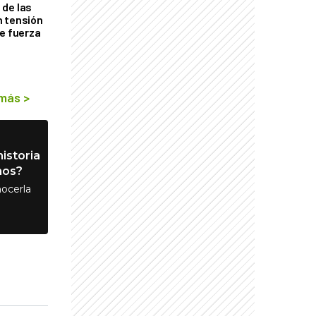
de las
n tensión
de fuerza
s
 más
>
istoria
nos?
ocerla