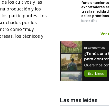
 de los cultivos y las
funcionamiento 
exportadoras e
na producción y los
tras la medida 
los participantes. Los
de los práctico
hace 5 días
scuchados por los
uentro como "muy
Ver
resas, los técnicos y
El campo y vos
¿Tenés una h
para contar
Queremos con
Escribinos
Las más leídas