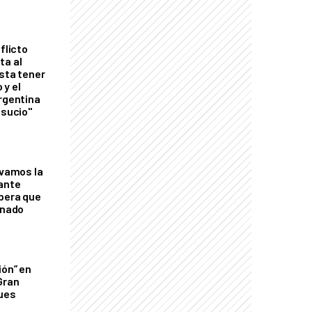
flicto
ta al
esta tener
 y el
Argentina
 sucio"
lvamos la
tante
mbera que
rnado
ión” en
Gran
ques