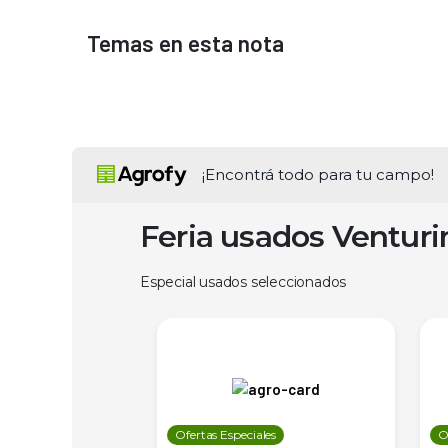
Temas en esta nota
¡Encontrá todo para tu campo!
Feria usados Ventur
Especial usados seleccionados
les
Ofertas Especiales
O