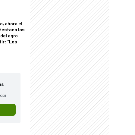
o, ahora el
 destaca las
del agro
tir: "Los
"
as
cibí