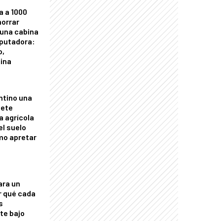
a a 1000
horrar
 una cabina
putadora:
o,
tina
ntino una
mete
a agrícola
el suelo
mo apretar
ara un
r qué cada
s
nte bajo