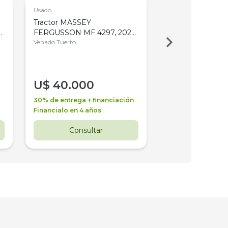
Usado
Usado
Tractor MASSEY
Tractor AGCO ALL
,
FERGUSSON MF 4297, 2020,
2003, 4WD, PA
4WD, PATON
Venado Tuerto
Venado Tuerto
U$
40.000
U$
30.000
30% de entrega + financiación
30% de entrega + 
Financialo en 4 años
Financialo en 3 a
Consultar
Consul