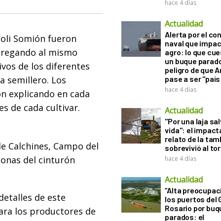
hace 4 días
Actualidad
Alerta por el con
 Coli Somión fueron
naval que impac
ntregando al mismo
agro: lo que cu
un buque parado
ivos de los diferentes
peligro de que 
a semillero. Los
pase a ser "país
hace 4 días
on explicando en cada
es de cada cultivar.
Actualidad
"Por una laja sa
vida": el impac
relato de la ta
de Calchines, Campo del
sobrevivió al to
zonas del cinturón
hace 4 días
Actualidad
“Alta preocupac
detalles de este
los puertos del 
Rosario por bu
ara los productores de
parados: el