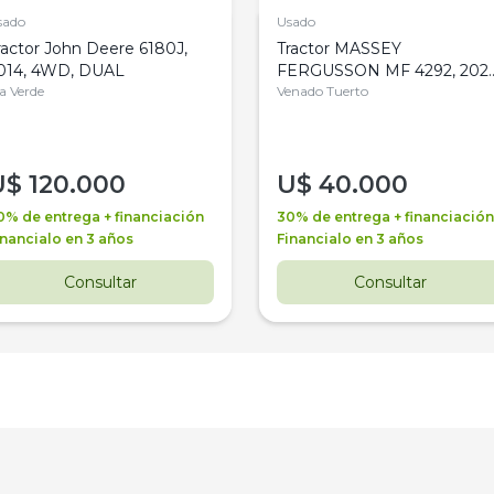
sado
Usado
ractor John Deere 6180J,
Tractor MASSEY
014, 4WD, DUAL
FERGUSSON MF 4292, 2020
la Verde
4WD, PATON
Venado Tuerto
U$
120.000
U$
40.000
0% de entrega + financiación
30% de entrega + financiación
inancialo en 3 años
Financialo en 3 años
Consultar
Consultar