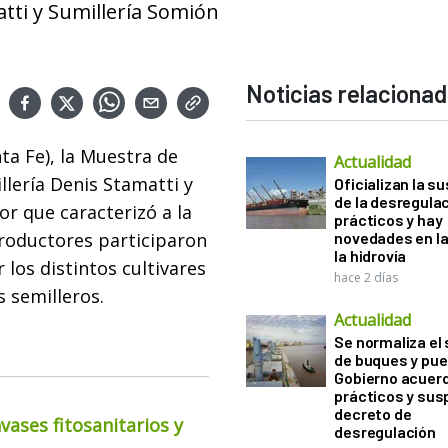
tti y Sumillería Somión
Noticias relaciona
ta Fe), la Muestra de
Actualidad
lería Denis Stamatti y
Oficializan la s
de la desregula
or que caracterizó a la
prácticos y hay
roductores participaron
novedades en la
la hidrovía
r los distintos cultivares
hace 2 días
 semilleros.
Actualidad
Se normaliza el 
de buques y pue
Gobierno acuerd
prácticos y sus
decreto de
ases fitosanitarios y
desregulación