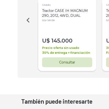
Usado
U
a Metalfor 7040,
Tractor CASE IH MAGNUM
T
Bot 32 Mts
290, 2012, 4WD, DUAL
2
Isla Verde
Is
000
U$
145.000
a + financiación
Precio oferta sin usado
3
 4 años
30% de entrega + financiación
F
nsultar
Consultar
También puede interesarte