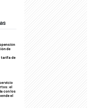
das
uspensión
ción de
 tarifa de
servicio
rtos: el
a con los
pende el