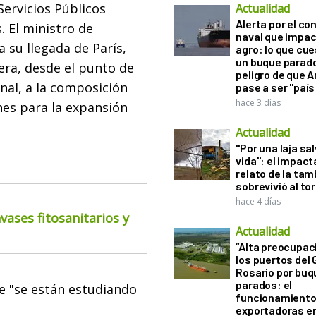
Servicios Públicos
Actualidad
Alerta por el con
. El ministro de
naval que impac
 a su llegada de París,
agro: lo que cu
un buque parado
era, desde el punto de
peligro de que 
onal, a la composición
pase a ser "país
hace 3 días
nes para la expansión
Actualidad
"Por una laja sa
vida": el impac
relato de la ta
sobrevivió al to
hace 4 días
ases fitosanitarios y
Actualidad
“Alta preocupac
los puertos del 
Rosario por bu
parados: el
e "se están estudiando
funcionamiento 
exportadoras e