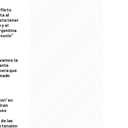
flicto
ta al
esta tener
 y el
Argentina
 sucio"
lvamos la
tante
mbera que
rnado
ión” en
Gran
ques
de las
n tensión