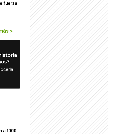
de fuerza
s
 más
>
istoria
nos?
ocerla
a a 1000