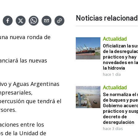
Noticias relaciona
una nueva ronda de
Actualidad
Oficializan la s
de la desregula
prácticos y hay
nanciará las nuevas
novedades en la
la hidrovía
hace 1 día
ivo y Aguas Argentinas
Actualidad
presariales,
Se normaliza el 
de buques y pue
epercusión que tendrá el
Gobierno acuerd
sores.
prácticos y sus
decreto de
desregulación
ciones entre los
hace 3 días
os de la Unidad de