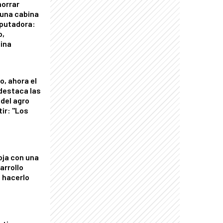
horrar
 una cabina
putadora:
o,
tina
o, ahora el
 destaca las
del agro
tir: "Los
"
oja con una
arrollo
 hacerlo