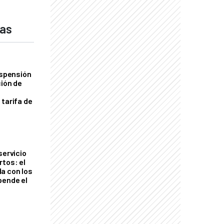
das
uspensión
ción de
 tarifa de
servicio
rtos: el
a con los
pende el