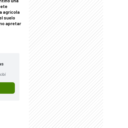
ntino una
mete
a agrícola
el suelo
mo apretar
as
cibí