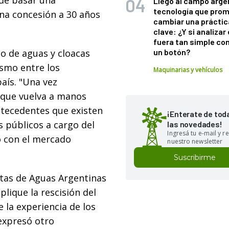
ede basar una
Llegó al campo arge
tecnología que pro
na concesión a 30 años
cambiar una práctic
clave: ¿Y si analizar 
fuera tan simple co
io de aguas y cloacas
un botón?
smo entre los
Maquinarias y vehículos
país. "Una vez
 que vuelva a manos
ntecedentes que existen
¡Enterate de tod
s públicos a cargo del
las novedades!
Ingresá tu e-mail y re
o con el mercado
nuestro newsletter
Suscribirme
istas de Aguas Argentinas
lique la rescisión del
la experiencia de los
 expresó otro