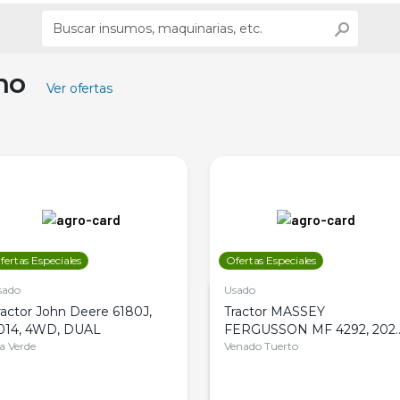
ino
Ver ofertas
fertas Especiales
Ofertas Especiales
sado
Usado
ractor John Deere 6180J,
Tractor MASSEY
014, 4WD, DUAL
FERGUSSON MF 4292, 2020
la Verde
4WD, PATON
Venado Tuerto