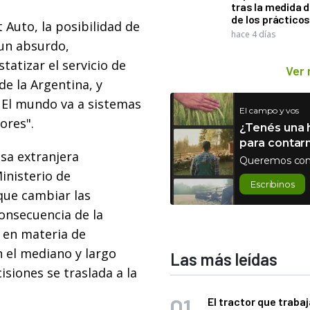
tras la medida 
de los práctico
t Auto, la posibilidad de
hace 4 días
 un absurdo,
statizar el servicio de
Ver
de la Argentina, y
. El mundo va a sistemas
El campo y vos
ores".
¿Tenés una h
para contar
sa extranjera
Queremos con
inisterio de
Escribinos
ique cambiar las
onsecuencia de la
e en materia de
n el mediano y largo
Las más leídas
isiones se traslada a la
El tractor que trabaj