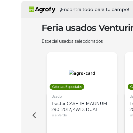
¡Encontrá todo para tu campo!
Feria usados Ventur
Especial usados seleccionados
les
Ofertas Especiales
O
Usado
U
a Metalfor 7040,
Tractor CASE IH MAGNUM
T
Bot 32 Mts
290, 2012, 4WD, DUAL
2
Isla Verde
Is