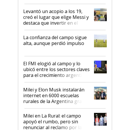
cosecha y las exportaciones
Levantó un acopio a los 19,
creó el lugar que elige Messi y
destaca que invertir en el
kirchnerismo era como "darle
plata a un hijo para droga":
La confianza del campo sigue
Juan Félix Rossetti, el libertario
alta, aunque perdió impulso
que de una dura crisis salió
más fuerte y apuesta al cambio
de Milei
El FMI elogió al campo y lo
ubicó entre los sectores claves
para el crecimiento argentino
Milei y Elon Musk instalarán
internet en 6000 escuelas
rurales de la Argentina gracias
a un acuerdo con Starlink
Milei en La Rural: el campo
apoyó el rumbo, pero sin
renunciar al reclamo por las