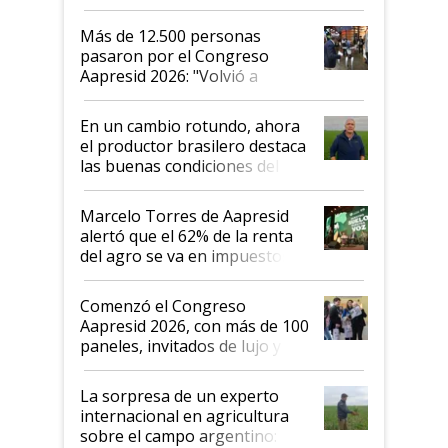
impresionó mucho"
Más de 12.500 personas
pasaron por el Congreso
Aapresid 2026: "Volvió a
demostrar que hablar del
suelo es hablar de todo el
En un cambio rotundo, ahora
sistema productivo"
el productor brasilero destaca
las buenas condiciones del
agro argentino para invertir:
"Los veo más motivados"
Marcelo Torres de Aapresid
alertó que el 62% de la renta
del agro se va en impuestos:
"No es bueno que en
Argentina se sigan discutiendo
Comenzó el Congreso
las mismas cosas de hace 50
Aapresid 2026, con más de 100
años"
paneles, invitados de lujo y
todas las tendencias
La sorpresa de un experto
internacional en agricultura
sobre el campo argentino: