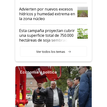
"Estoy muy impresionado"
Advierten por nuevos excesos
hídricos y humedad extrema en
la zona núcleo
Esta campaña proyectan cubrir
una superficie total de 750.000
hectáreas de soja sembradas
con una nueva generación de
variedades que marcan un
Ver todos los temas
salto tecnológico en genética y
rendimiento
Economía y política