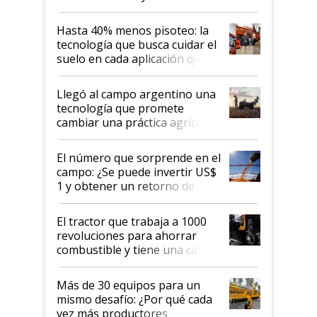
cuánto se vende
Hasta 40% menos pisoteo: la
tecnología que busca cuidar el
suelo en cada aplicación que
llevó Jacto al Congreso
Aapresid 2026
Llegó al campo argentino una
tecnología que promete
cambiar una práctica agrícola
clave: ¿Y si analizar el suelo
fuera tan simple como apretar
El número que sorprende en el
un botón?
campo: ¿Se puede invertir US$
1 y obtener un retorno de
hasta US$ 10 en agricultura?
El tractor que trabaja a 1000
revoluciones para ahorrar
combustible y tiene una cabina
que parece una computadora:
lo último en el mundo,
Más de 30 equipos para un
disponible en Argentina
mismo desafío: ¿Por qué cada
vez más productores