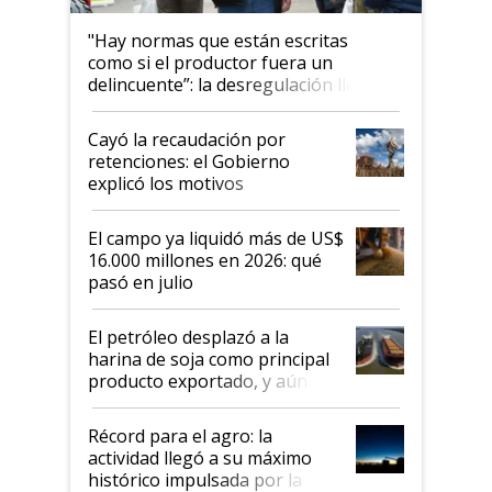
"Hay normas que están escritas
como si el productor fuera un
delincuente”: la desregulación llegó
al Congreso Aapresid y hasta se
habló del financiamiento al IPCVA
Cayó la recaudación por
retenciones: el Gobierno
explicó los motivos
El campo ya liquidó más de US$
16.000 millones en 2026: qué
pasó en julio
El petróleo desplazó a la
harina de soja como principal
producto exportado, y aún así
el agro aportó casi seis de cada
diez dólares y sostuvo el
Récord para el agro: la
liderazgo en un semestre
actividad llegó a su máximo
récord
histórico impulsada por la