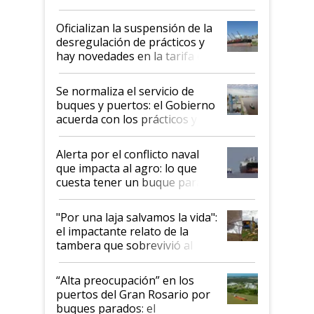
Posta
Oficializan la suspensión de la
desregulación de prácticos y
hay novedades en la tarifa de
la hidrovía
Se normaliza el servicio de
buques y puertos: el Gobierno
acuerda con los prácticos y
suspende el decreto de
desregulación
Alerta por el conflicto naval
que impacta al agro: lo que
cuesta tener un buque parado
y el peligro de que Argentina
pase a ser "país sucio"
"Por una laja salvamos la vida":
el impactante relato de la
tambera que sobrevivió al
tornado
“Alta preocupación” en los
puertos del Gran Rosario por
buques parados: el