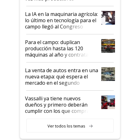
incorporan fertilizante bajo
tierra?
La IA en la maquinaria agrícola:
lo último en tecnología para el
campo llegó al Congreso
Aapresid 2026
Para el campo: duplican
producción hasta las 120
máquinas al año y contratan
especialistas de la industria
automotriz para lograrlo
La venta de autos entra en una
nueva etapa: qué espera el
mercado en el segundo
semestre
Vassalli ya tiene nuevos
dueños y primero deberán
cumplir con los que compraron
cosechadoras y todavía no las
recibieron: quién está detrás
Ver todos los temas
del rescate de la empresa