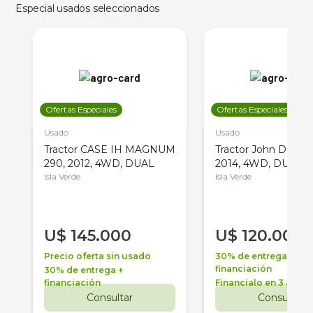
Especial usados seleccionados
Ofertas Especiales
Ofertas Especiales
Usado
Usado
Tractor CASE IH MAGNUM
Tractor John Deere 
290, 2012, 4WD, DUAL
2014, 4WD, DUAL
Isla Verde
Isla Verde
U$
145.000
U$
120.000
Precio oferta sin usado
30% de entrega +
financiación
30% de entrega +
financiación
Financialo en 3 años
Consultar
Consultar