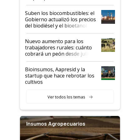
funcionamiento de las
exportadoras en tensión tras
Suben los biocombustibles: el
la medida de fuerza de los
Gobierno actualizó los precios
prácticos
del biodiésel y el bioetanol
Nuevo aumento para los
trabajadores rurales: cuánto
cobrará un peón desde julio
Bioinsumos, Aapresid y la
startup que hace rebrotar los
cultivos
Ver todos los temas
Insumos Agropecuarios