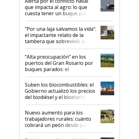
Alerta por el conflicto naval
que impacta al agro: lo que
cuesta tener un buque parado
y el peligro de que Argentina
pase a ser "país sucio"
"Por una laja salvamos la vida":
el impactante relato de la
tambera que sobrevivió al
tornado
“Alta preocupación” en los
puertos del Gran Rosario por
buques parados: el
funcionamiento de las
exportadoras en tensión tras
Suben los biocombustibles: el
la medida de fuerza de los
Gobierno actualizó los precios
prácticos
del biodiésel y el bioetanol
Nuevo aumento para los
trabajadores rurales: cuánto
cobrará un peón desde julio