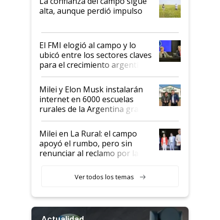
La confianza del campo sigue
Juan Félix Rossetti, el libertario
alta, aunque perdió impulso
que de una dura crisis salió
más fuerte y apuesta al cambio
de Milei
El FMI elogió al campo y lo
ubicó entre los sectores claves
para el crecimiento argentino
Milei y Elon Musk instalarán
internet en 6000 escuelas
rurales de la Argentina gracias
a un acuerdo con Starlink
Milei en La Rural: el campo
apoyó el rumbo, pero sin
renunciar al reclamo por las
retenciones
Ver todos los temas
Actualidad