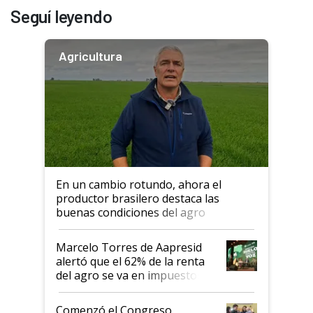
Seguí leyendo
Agricultura
En un cambio rotundo, ahora el
productor brasilero destaca las
buenas condiciones del agro
argentino para invertir: "Los veo
más motivados"
Marcelo Torres de Aapresid
alertó que el 62% de la renta
del agro se va en impuestos:
"No es bueno que en
Argentina se sigan discutiendo
Comenzó el Congreso