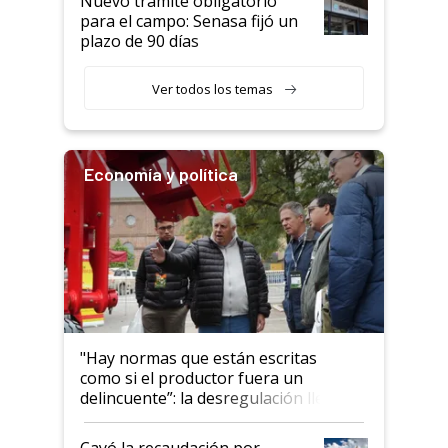
Nuevo trámite obligatorio
para el campo: Senasa fijó un
plazo de 90 días
Ver todos los temas
Economía y política
"Hay normas que están escritas
como si el productor fuera un
delincuente”: la desregulación llegó
al Congreso Aapresid y hasta se
habló del financiamiento al IPCVA
Cayó la recaudación por