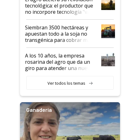
tecnológica: el productor que
no incorpore tecnología "va a
perder el tren"
Siembran 3500 hectáreas y
apuestan todo a la soja no
transgénica para cobrar más
por tonelada: compraron un
semillero
A los 10 años, la empresa
rosarina del agro que da un
giro para atender una nueva
etapa en el agro
Ver todos los temas
Ganadería