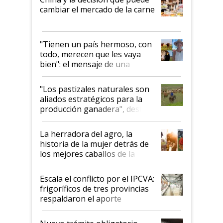
cambiar el mercado de la carne
"Tienen un país hermoso, con
todo, merecen que les vaya
bien": el mensaje de una
ganadera uruguaya sobre las
oportunidades que se abren
"Los pastizales naturales son
para el agro en Argentina, con
aliados estratégicos para la
foco en la carne
producción ganadera", destaca
la iniciativa que ya reúne a 46
establecimientos en Argentina
La herradora del agro, la
historia de la mujer detrás de
los mejores caballos de la
Argentina y los mitos que
todavía hacen sufrir a estos
Escala el conflicto por el IPCVA:
animales: "Mientras me
frigoríficos de tres provincias
descalificaban, yo seguí
respaldaron el aporte
haciendo currículum"
obligatorio