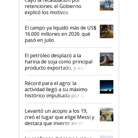
retenciones: el Gobierno
explicó los motivos
El campo ya liquidó más de US$
16.000 millones en 2026: qué
pasó en julio
El petróleo desplazó a la
harina de soja como principal
producto exportado, y aún así
el agro aportó casi seis de cada
diez dólares y sostuvo el
Récord para el agro: la
liderazgo en un semestre
actividad llegó a su máximo
récord
histórico impulsada por la
cosecha y las exportaciones
Levantó un acopio a los 19,
creó el lugar que elige Messi y
destaca que invertir en el
kirchnerismo era como "darle
plata a un hijo para droga":