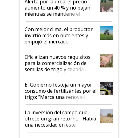
Alerta por la urea: el precio
aumentó un 40 % y no bajan
mientras se mantiene el
conflicto en Medio Oriente
Con mejor clima, el productor
invirtió más en nutrientes y
empujó el mercado
Oficializan nuevos requisitos
para la comercialización de
semillas de trigo y cebada a
granel
El Gobierno festeja un mayor
consumo de fertilizantes por el
trigo: “Marca una renovada
confianza de los productores”
La inversión del campo que
ofrece un gran retorno: "Había
una necesidad en este
segmento"