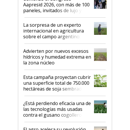
las mismas cosas de hace 50
Aapresid 2026, con más de 100
años"
paneles, invitados de lujo y
todas las tendencias
La sorpresa de un experto
internacional en agricultura
sobre el campo argentino:
"Estoy muy impresionado"
Advierten por nuevos excesos
hídricos y humedad extrema en
la zona núcleo
Esta campaña proyectan cubrir
una superficie total de 750.000
hectáreas de soja sembradas
con una nueva generación de
variedades que marcan un
¿Está perdiendo eficacia una de
salto tecnológico en genética y
las tecnologías más usadas
rendimiento
contra el gusano cogollero? El
desafío de una tecnología clave
El agro acelera su revolución