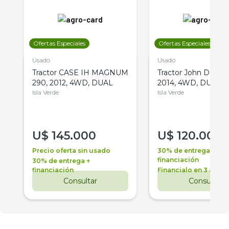
Ofertas Especiales
Ofertas Especiales
Usado
Usado
Tractor CASE IH MAGNUM
Tractor John Deere 
290, 2012, 4WD, DUAL
2014, 4WD, DUAL
Isla Verde
Isla Verde
U$
145.000
U$
120.000
Precio oferta sin usado
30% de entrega +
financiación
30% de entrega +
financiación
Financialo en 3 años
Consultar
Consultar