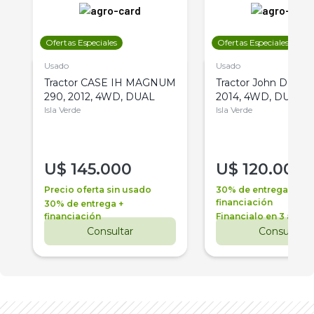
Ofertas Especiales
Ofertas Especiales
Usado
Usado
Tractor CASE IH MAGNUM
Tractor John Deere 
290, 2012, 4WD, DUAL
2014, 4WD, DUAL
Isla Verde
Isla Verde
U$
145.000
U$
120.000
Precio oferta sin usado
30% de entrega +
financiación
30% de entrega +
financiación
Financialo en 3 años
Consultar
Consultar